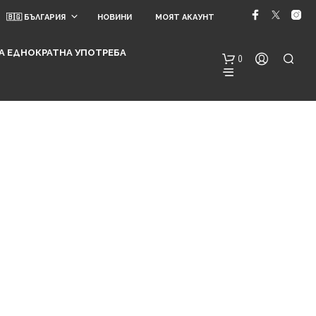
🇧🇬 БЪЛГАРИЯ
НОВИНИ
МОЯТ АКАУНТ
 ЗА ЕДНОКРАТНА УПОТРЕБА
0
Н
Я
М
А
Т
Е
А