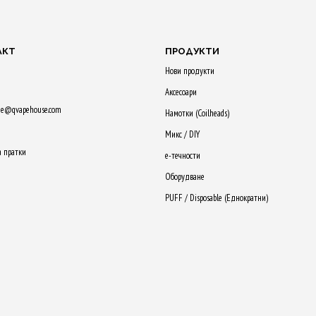
АКТ
ПРОДУКТИ
Нови продукти
Аксесоари
ne@qvapehouse.com
Намотки (Сoilheads)
Микс / DIY
а пратки
е-течности
Оборудване
PUFF / Disposable (Еднократни)