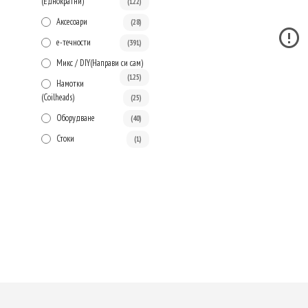
(Еднократни)
(122)
Аксесоари
(28)
е-течности
(391)
Микс / DIY(Направи си сам)
(125)
Намотки
(Сoilheads)
(25)
Оборудване
(40)
Стоки
(1)