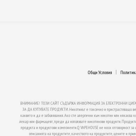
Общи Условия
Политик
ВНИМАНИЕ! ТОЗИ САЙТ СЪДЪРЖА ИНФОРМАЦИЯ ЗА ЕЛЕКТРОННИ ЦИГАРИ
ЗА ДА КУПУВАТЕ ПРОДУКТИ. Никотинът е токсично и пристрастяващо веще
каквито и да е заболявания. Ако сте алергични към никотин или някаква к
лекар или фармацевт, преди да използвате никотинови продукти. Продукти
продукта и продуктови компоненти.Q VAPEHOUSE не носи отговорност за
описанията на продуктите, качеството на продуктите, цените и при