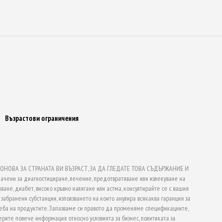
Възрастови ограничения
НОВА ЗА СТРАНАТА ВИ ВЪЗРАСТ, ЗА ДА ГЛЕДАТЕ ТОВА СЪДЪРЖАНИЕ И
ачени за диагностициране, лечение, предотвратяване или излекуване на
ване, диабет, високо кръвно налягане или астма, консултирайте се с вашия
абранени субстанции, използването на които анулира всякаква гаранция за
еба на продуктите. Запазваме си правото да променяме спецификациите,
рите повече информация относно условията за бизнес, политиката за