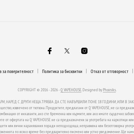
а за поверителност
Политика за бисквитки
Отказ от отговорност
COPYRIGHT © 2016 - 2026 -
Q VAPEHOUSE
. Designed by
Phoiniks
.
, НАРЕД С ДРУГИ НЕЩА.ТРЯБВА ДА СТЕ НАВЪРШИЛИ ПОНЕ 18 ГОДИНИ, ИЛИ В ЗАКО
ство, извлечено от тютюна. Продуктите, предлагани от Q VAPEHOUSE, не са предназн
омбинация от инхаланти, ако сте бременна или кърмите, или ако имате сърдечно заболя
те от офертата на Q VAPEHOUSE не са предназначени за употребата на наркотици или з
 щети или лични наранявания поради неподходяща, неправилна или безотговорна употр
ложенията по всяко време без предварително писмено или устно уведомление. Ще наме