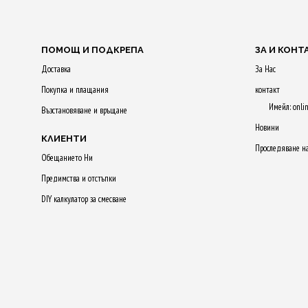
ПОМОЩ И ПОДКРЕПА
ЗА И КОНТ
Доставка
За Нас
Покупка и плащания
контакт
Имейл: onli
Възстановяване и връщане
Новини
КЛИЕНТИ
Проследяване н
Обещанието Ни
Предимства и отстъпки
DIY калкулатор за смесване