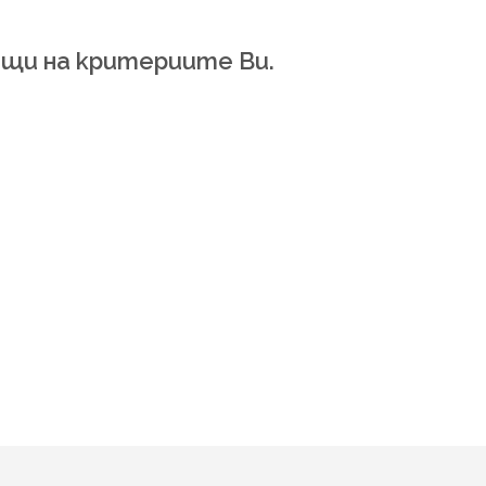
Р
Т
И
ящи на критериите Ви.
К
У
Л
И
В
К
О
Л
И
Ч
К
А
Т
А
.