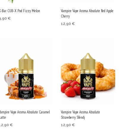
chosen
chosen
X-Bar CUB-X Pod Fizzy Melon
Vampire Vape Aroma Absolute Red Apple
on
on
Cherry
9,90
€
the
the
12,90
€
ОПЦИИ
This
product
product
ДОБАВЯНЕ В КОЛИЧКАТА
product
page
page
has
multiple
variants.
The
options
may
be
chosen
on
Vampire Vape Aroma Absolute Caramel
Vampire Vape Aroma Absolute
the
Latte
Strawberry Sfendj
product
12,90
€
12,90
€
page
ДОБАВЯНЕ В КОЛИЧКАТА
ДОБАВЯНЕ В КОЛИЧКАТА