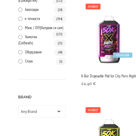
(Еднократни)
(122)
НОВО!
Аксесоари
(28)
е-течности
(394)
Микс / DIY(Направи си сам)
(125)
Намотки
(Сoilheads)
(25)
Оборудване
(40)
COOLER
Стоки
(1)
X-Bar Disposable Pod Ice City Paris Nigh
24,90
€
ОПЦИИ
This
BRAND
product
has
НОВО!
multiple
variants.
The