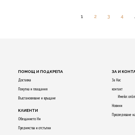
1
2
3
4
ПОМОЩ И ПОДКРЕПА
ЗА И КОНТ
Доставка
За Нас
Покупка и плащания
контакт
Имейл: onli
Възстановяване и връщане
Новини
КЛИЕНТИ
Проследяване н
Обещанието Ни
Предимства и отстъпки