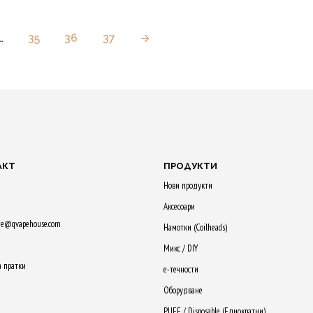
…
35
36
37
→
АКТ
ПРОДУКТИ
Нови продукти
Аксесоари
ne@qvapehouse.com
Намотки (Сoilheads)
Микс / DIY
а пратки
е-течности
Оборудване
PUFF / Disposable (Еднократни)