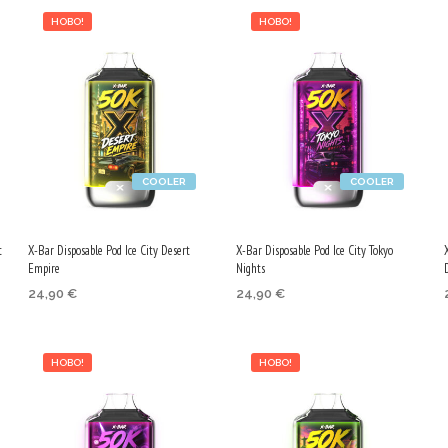
НОВО!
НОВО!
COOLER
COOLER
t
X-Bar Disposable Pod Ice City Desert
X-Bar Disposable Pod Ice City Tokyo
Empire
Nights
24,90
€
24,90
€
ОПЦИИ
ОПЦИИ
This
This
product
product
НОВО!
НОВО!
has
has
multiple
multiple
variants.
variants.