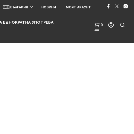
🇧🇬 БЪЛГАРИЯ
НОВИНИ
МОЯТ АКАУНТ
 ЗА ЕДНОКРАТНА УПОТРЕБА
0
Н
Я
М
А
Т
Е
А