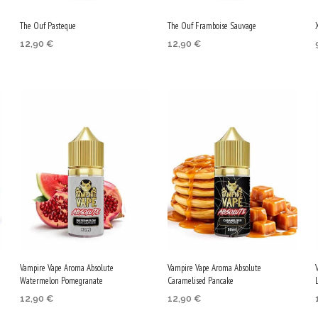
chosen
on
The Ouf Pasteque
The Ouf Framboise Sauvage
on
the
12,90
€
12,90
€
the
product
ДОБАВЯНЕ В КОЛИЧКАТА
ДОБАВЯНЕ В КОЛИЧКАТА
product
page
page
Vampire Vape Aroma Absolute
Vampire Vape Aroma Absolute
Watermelon Pomegranate
Caramelised Pancake
12,90
€
12,90
€
ДОБАВЯНЕ В КОЛИЧКАТА
ДОБАВЯНЕ В КОЛИЧКАТА