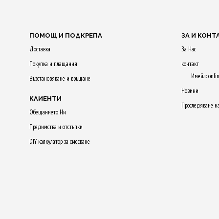
ПОМОЩ И ПОДКРЕПА
ЗА И КОНТ
Доставка
За Нас
Покупка и плащания
контакт
Имейл: onli
Възстановяване и връщане
Новини
КЛИЕНТИ
Проследяване н
Обещанието Ни
Предимства и отстъпки
DIY калкулатор за смесване