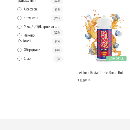
(Еднократни)
(122)
Аксесоари
(28)
е-течности
(391)
Микс / DIY(Направи си сам)
(125)
Намотки
(Сoilheads)
(25)
Оборудване
(40)
Стоки
(1)
LONGFILL
Just Juice Brutal Drinks Brutal Bull
13,90
€
ДОБАВЯНЕ В КОЛИЧКАТА