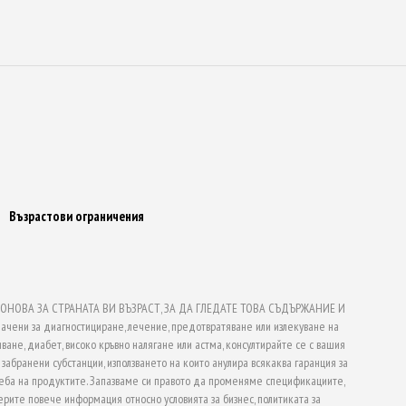
Възрастови ограничения
НОВА ЗА СТРАНАТА ВИ ВЪЗРАСТ, ЗА ДА ГЛЕДАТЕ ТОВА СЪДЪРЖАНИЕ И
ачени за диагностициране, лечение, предотвратяване или излекуване на
ване, диабет, високо кръвно налягане или астма, консултирайте се с вашия
абранени субстанции, използването на които анулира всякаква гаранция за
еба на продуктите. Запазваме си правото да променяме спецификациите,
рите повече информация относно условията за бизнес, политиката за