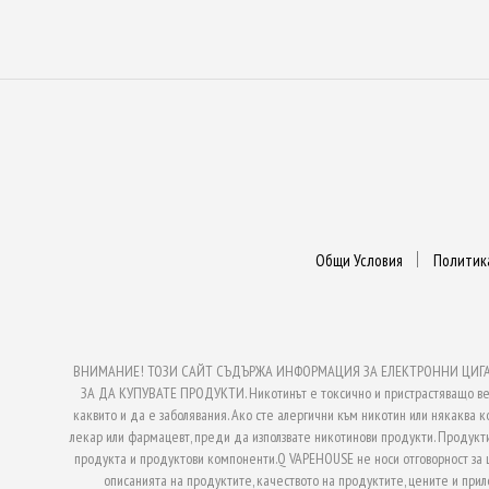
Общи Условия
Политик
ВНИМАНИЕ! ТОЗИ САЙТ СЪДЪРЖА ИНФОРМАЦИЯ ЗА ЕЛЕКТРОННИ ЦИГАРИ
ЗА ДА КУПУВАТЕ ПРОДУКТИ. Никотинът е токсично и пристрастяващо веще
каквито и да е заболявания. Ако сте алергични към никотин или някаква к
лекар или фармацевт, преди да използвате никотинови продукти. Продукти
продукта и продуктови компоненти.Q VAPEHOUSE не носи отговорност за
описанията на продуктите, качеството на продуктите, цените и при