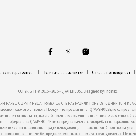
а за поверителност
Политика за бисквитки
Отказ от отговорност
COPYRIGHT © 2016 - 2026 -
Q VAPEHOUSE
. Designed by
Phoiniks
.
, НАРЕД С ДРУГИ НЕЩА.ТРЯБВА ДА СТЕ НАВЪРШИЛИ ПОНЕ 18 ГОДИНИ, ИЛИ В ЗАКО
ство, извлечено от тютюна. Продуктите, предлагани от Q VAPEHOUSE, не са предназн
омбинация от инхаланти, ако сте бременна или кърмите, или ако имате сърдечно заболя
те от офертата на Q VAPEHOUSE не са предназначени за употребата на наркотици или з
 щети или лични наранявания поради неподходяща, неправилна или безотговорна употр
ложенията по всяко време без предварително писмено или устно уведомление. Ще наме