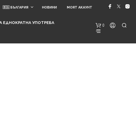
🇧🇬 БЪЛГАРИЯ
НОВИНИ
МОЯТ АКАУНТ
 ЗА ЕДНОКРАТНА УПОТРЕБА
0
Н
Я
М
А
Т
Е
А