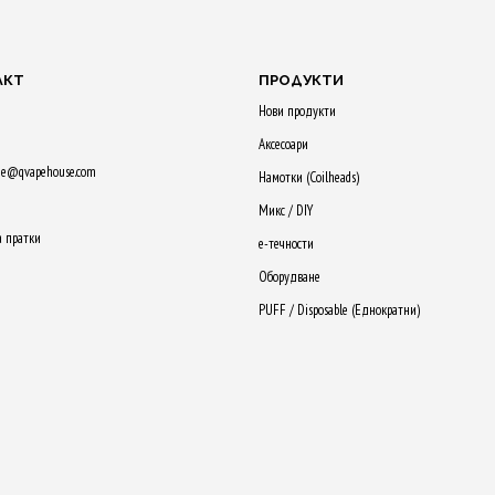
АКТ
ПРОДУКТИ
Нови продукти
Аксесоари
ne@qvapehouse.com
Намотки (Сoilheads)
Микс / DIY
а пратки
е-течности
Оборудване
PUFF / Disposable (Еднократни)