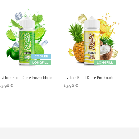
Р
Т
И
К
У
Л
И
В
К
О
COOLER
Л
LONGFILL
LONGFILL
И
Ч
Just Juice Brutal Drinks Frozen Mojito
Just Juice Brutal Drinks Pina Colada
К
А
13,90
€
13,90
€
Т
ДОБАВЯНЕ В КОЛИЧКАТА
ДОБАВЯНЕ В КОЛИЧКАТА
А
.