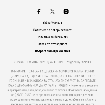
Общи Условия
Политика за поверителност
Политика за бисквитки
Отказ от отговорност
Възрастови ограничения
COPYRIGHT © 2016 - 2026 -
Q VAPEHOUSE
. Designed by
Phoiniks
.
ВНИМАНИЕ! ТОЗИ САЙТ СЪДЪРЖА ИНФОРМАЦИЯ ЗА ЕЛЕКТРОННИ
ЦИГАРИ, НАРЕД С ДРУГИ НЕЩА.ТРЯБВА ДА СТЕ НАВЪРШИЛИ ПОНЕ 18
ГОДИНИ, ИЛИ В ЗАКОНОВА ЗА СТРАНАТА ВИ ВЪЗРАСТ, ЗА ДА ГЛЕДАТЕ
ТОВА СЪДЪРЖАНИЕ И ЗА ДА КУПУВАТЕ ПРОДУКТИ. Никотинът е токсично
и пристрастяващо вещество, извлечено от тютюна. Продуктите, предлагани
от Q VAPEHOUSE, не са предназначени за диагностициране, лечение,
предотвратяване или излекуване на каквито и да е заболявания. Ако сте
алергични към никотин или някаква комбинация от инхаланти, ако сте