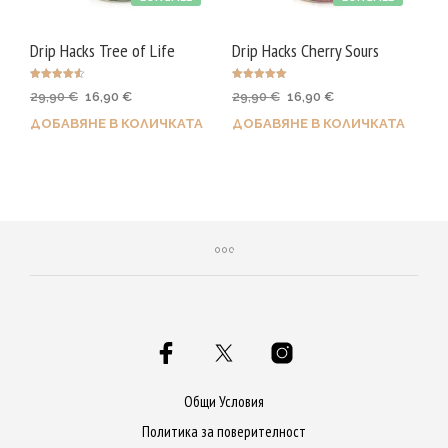
Drip Hacks Tree of Life
Drip Hacks Cherry Sours
Оценено с
Оценено с
Original
Текущата
Original
Текущата
29,90
€
16,90
€
29,90
€
16,90
€
4.50
5.00
от 5
от 5
price
цена
price
цена
ДОБАВЯНЕ В КОЛИЧКАТА
ДОБАВЯНЕ В КОЛИЧКАТА
was:
е:
was:
е:
29,90 €.
16,90 €.
29,90 €.
16,90 €.
Общи Условия
Политика за поверителност