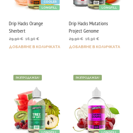
COOLER
LONGFILL
LONGFILL
Drip Hacks Orange
Drip Hacks Mutations
Sherbert
Project Genome
Original
Текущата
Original
Текущата
29,90
€
16,90
€
29,90
€
16,90
€
price
цена
price
цена
ДОБАВЯНЕ В КОЛИЧКАТА
ДОБАВЯНЕ В КОЛИЧКАТА
was:
е:
was:
е:
29,90 €.
16,90 €.
29,90 €.
16,90 €.
РАЗПРОДАЖБА!
РАЗПРОДАЖБА!
LONGFILL
LONGFILL