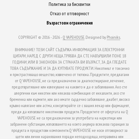
Политика за бисквитки
Отказ от отговорност
Възрастови ограничения
COPYRIGHT © 2016 - 2026 -
Q VAPEHOUSE
. Designed by
Phoiniks
.
ВНИМАНИЕ! ТОЗИ САЙТ СЪДЪРЖА ИНФОРМАЦИЯ ЗА ЕЛЕКТРОННИ
ЦИГАРИ, НАРЕД С ДРУГИ НЕЩА.ТРЯБВА ДА СТЕ НАВЪРШИЛИ ПОНЕ 18
ГОДИНИ, ИЛИ В ЗАКОНОВА ЗА СТРАНАТА ВИ ВЪЗРАСТ, ЗА ДА ГЛЕДАТЕ
ТОВА СЪДЪРЖАНИЕ И ЗА ДА КУПУВАТЕ ПРОДУКТИ. Никотинът е токсично
и пристрастяващо вещество, извлечено от тютюна. Продуктите, предлагани
от Q VAPEHOUSE, не са предназначени за диагностициране, лечение,
предотвратяване или излекуване на каквито и да е заболявания. Ако сте
алергични към никотин или някаква комбинация от инхаланти, ако сте
бременна или кърмите, или ако имате сърдечно заболяване, диабет, високо
кръвно налягане или астма, консултирайте се с вашия лекар или фармацевт,
преди да използвате никотинови продукти. Продуктите от офертата на Q
VAPEHOUSE не са предназначени за употребата на наркотици или
забранени субстанции, използването на които анулира всякаква гаранция за
продукта и продуктови компоненти.Q VAPEHOUSE не носи отговорност за
щети или лични наранявания поради неподходяща, неправилна или