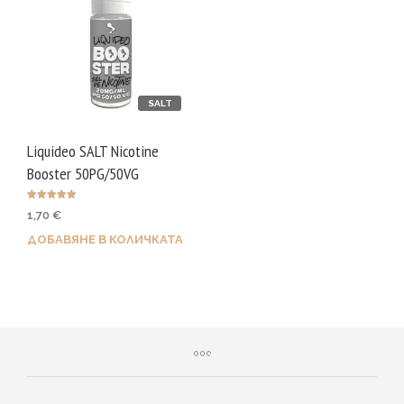
SALT
Liquideo SALT Nicotine
Booster 50PG/50VG
Оценено с
1,70
€
5.00
от 5
ДОБАВЯНЕ В КОЛИЧКАТА