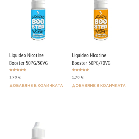
Liquideo Nicotine
Liquideo Nicotine
Booster 50PG/50VG
Booster 30PG/70VG
Оценено с
Оценено с
1,70
€
1,70
€
5.00
5.00
от 5
от 5
ДОБАВЯНЕ В КОЛИЧКАТА
ДОБАВЯНЕ В КОЛИЧКАТА