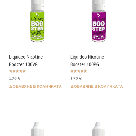
Liquideo Nicotine
Liquideo Nicotine
Booster 100VG
Booster 100PG
Оценено с
Оценено с
1,70
€
1,70
€
5.00
5.00
от 5
от 5
ДОБАВЯНЕ В КОЛИЧКАТА
ДОБАВЯНЕ В КОЛИЧКАТА