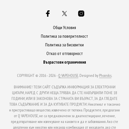
Общи Условия
Политика за поверителност
Политика за бисквитки
Отказ от отговорност
Възрастови ограничения
COPYRIGHT © 2016 - 2026 -
Q VAPEHOUSE
. Designed by
Phoiniks
.
ВНИМАНИЕ! ТОЗИ САЙТ СЪДЪРЖА ИНФОРМАЦИЯ ЗА ЕЛЕКТРОННИ
ЦИГАРИ, НАРЕД С ДРУГИ НЕЩА.ТРЯБВА ДА СТЕ НАВЪРШИЛИ ПОНЕ 18
ГОДИНИ, ИЛИ В ЗАКОНОВА ЗА СТРАНАТА ВИ ВЪЗРАСТ, ЗА ДА ГЛЕДАТЕ
ТОВА СЪДЪРЖАНИЕ И ЗА ДА КУПУВАТЕ ПРОДУКТИ. Никотинът е токсично
и пристрастяващо вещество, извлечено от тютюна. Продуктите, предлагани
от Q VAPEHOUSE, не са предназначени за диагностициране, лечение,
предотвратяване или излекуване на каквито и да е заболявания. Ако сте
алергични към никотин или някаква комбинация от инхаланти, ако сте