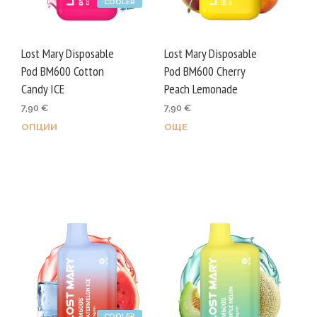
COOLER
on
the
the
product
prod
page
Lost Mary Disposable
Lost Mary Disposable
page
Pod BM600 Cotton
Pod BM600 Cherry
Candy ICE
Peach Lemonade
7,90
€
7,90
€
ОПЦИИ
ОЩЕ
This
product
has
multiple
variants.
The
options
may
be
chosen
COOLER