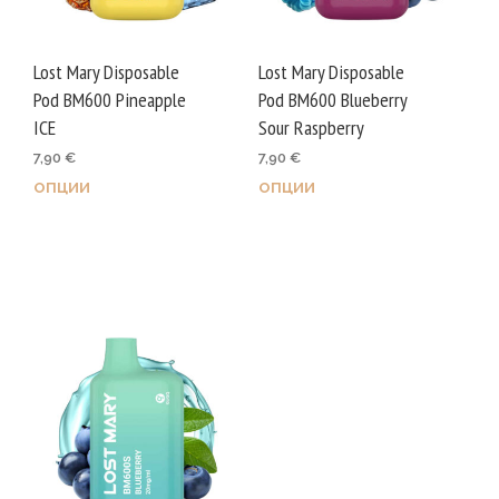
the
the
product
prod
Lost Mary Disposable
Lost Mary Disposable
page
page
Pod BM600 Pineapple
Pod BM600 Blueberry
ICE
Sour Raspberry
7,90
€
7,90
€
ОПЦИИ
ОПЦИИ
This
This
product
prod
has
has
multiple
mult
variants.
varia
The
The
options
opti
may
may
be
be
chosen
chos
on
on