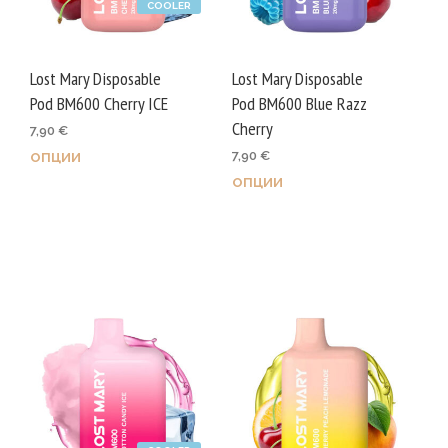
COOLER
Lost Mary Disposable
Lost Mary Disposable
Pod BM600 Cherry ICE
Pod BM600 Blue Razz
Cherry
7,90
€
7,90
€
ОПЦИИ
This
ОПЦИИ
This
product
prod
has
has
multiple
mult
variants.
varia
The
The
options
opti
may
may
be
be
chosen
chos
on