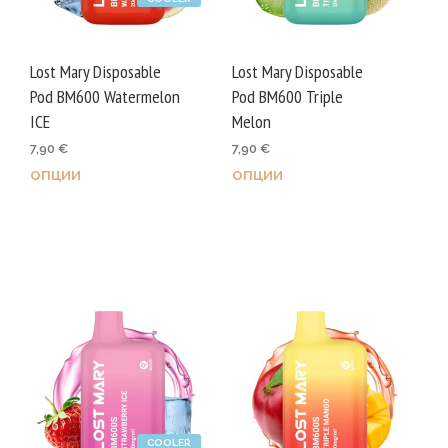
on
the
product
Lost Mary Disposable
Lost Mary Disposable
page
Pod BM600 Watermelon
Pod BM600 Triple
ICE
Melon
7,90
€
7,90
€
ОПЦИИ
ОПЦИИ
This
This
product
prod
has
has
multiple
mult
variants.
varia
The
The
options
opti
may
may
be
be
chosen
chos
COOLER