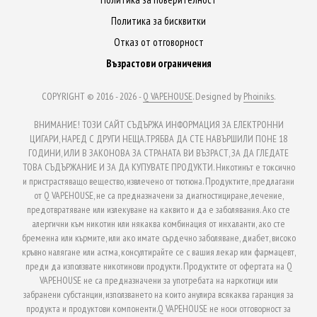
product
Политика за бисквитки
page
Отказ от отговорност
Възрастови ограничения
COPYRIGHT © 2016 - 2026 -
Q VAPEHOUSE
. Designed by
Phoiniks
.
ВНИМАНИЕ! ТОЗИ САЙТ СЪДЪРЖА ИНФОРМАЦИЯ ЗА ЕЛЕКТРОННИ
ЦИГАРИ, НАРЕД С ДРУГИ НЕЩА.ТРЯБВА ДА СТЕ НАВЪРШИЛИ ПОНЕ 18
ГОДИНИ, ИЛИ В ЗАКОНОВА ЗА СТРАНАТА ВИ ВЪЗРАСТ, ЗА ДА ГЛЕДАТЕ
ТОВА СЪДЪРЖАНИЕ И ЗА ДА КУПУВАТЕ ПРОДУКТИ. Никотинът е токсично
и пристрастяващо вещество, извлечено от тютюна. Продуктите, предлагани
от Q VAPEHOUSE, не са предназначени за диагностициране, лечение,
предотвратяване или излекуване на каквито и да е заболявания. Ако сте
алергични към никотин или някаква комбинация от инхаланти, ако сте
бременна или кърмите, или ако имате сърдечно заболяване, диабет, високо
кръвно налягане или астма, консултирайте се с вашия лекар или фармацевт,
преди да използвате никотинови продукти. Продуктите от офертата на Q
VAPEHOUSE не са предназначени за употребата на наркотици или
забранени субстанции, използването на които анулира всякаква гаранция за
продукта и продуктови компоненти.Q VAPEHOUSE не носи отговорност за