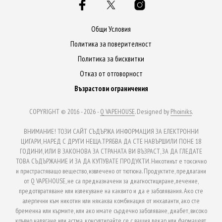
Общи Условия
Политика за поверителност
Политика за бисквитки
Отказ от отговорност
Възрастови ограничения
COPYRIGHT © 2016 - 2026 -
Q VAPEHOUSE
. Designed by
Phoiniks
.
ВНИМАНИЕ! ТОЗИ САЙТ СЪДЪРЖА ИНФОРМАЦИЯ ЗА ЕЛЕКТРОННИ
ЦИГАРИ, НАРЕД С ДРУГИ НЕЩА.ТРЯБВА ДА СТЕ НАВЪРШИЛИ ПОНЕ 18
ГОДИНИ, ИЛИ В ЗАКОНОВА ЗА СТРАНАТА ВИ ВЪЗРАСТ, ЗА ДА ГЛЕДАТЕ
ТОВА СЪДЪРЖАНИЕ И ЗА ДА КУПУВАТЕ ПРОДУКТИ. Никотинът е токсично
и пристрастяващо вещество, извлечено от тютюна. Продуктите, предлагани
от Q VAPEHOUSE, не са предназначени за диагностициране, лечение,
предотвратяване или излекуване на каквито и да е заболявания. Ако сте
алергични към никотин или някаква комбинация от инхаланти, ако сте
бременна или кърмите, или ако имате сърдечно заболяване, диабет, високо
кръвно налягане или астма, консултирайте се с вашия лекар или фармацевт,