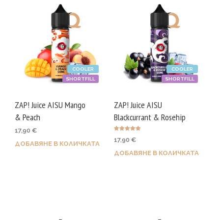
COOLER
COOLER
SHORTFILL
SHORTFILL
ZAP! Juice AISU Mango
ZAP! Juice AISU
& Peach
Blackcurrant & Rosehip
17,90
€
Оценено с
17,90
€
5.00
ДОБАВЯНЕ В КОЛИЧКАТА
от 5
ДОБАВЯНЕ В КОЛИЧКАТА