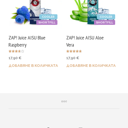
COOLER
COOLER
SHORTFILL
SHORTFILL
ZAP! Juice AISU Blue
ZAP! Juice AISU Aloe
Raspberry
Vera
Оценено
Оценено с
17,90
€
17,90
€
с
4.75
3.67
от 5
от 5
ДОБАВЯНЕ В КОЛИЧКАТА
ДОБАВЯНЕ В КОЛИЧКАТА