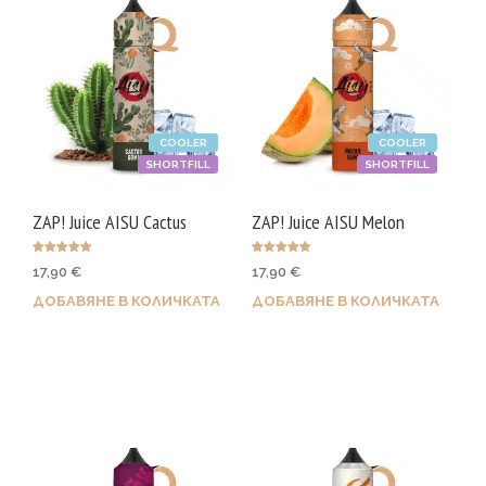
COOLER
COOLER
SHORTFILL
SHORTFILL
ZAP! Juice AISU Cactus
ZAP! Juice AISU Melon
Оценено с
Оценено с
17,90
€
17,90
€
5.00
5.00
от 5
от 5
ДОБАВЯНЕ В КОЛИЧКАТА
ДОБАВЯНЕ В КОЛИЧКАТА