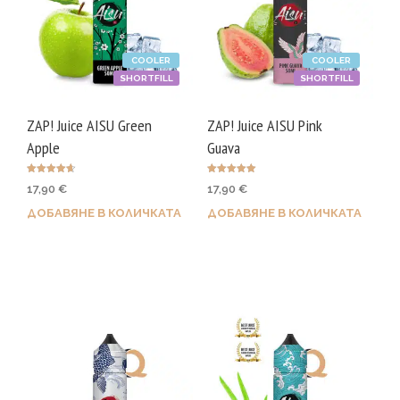
COOLER
COOLER
SHORTFILL
SHORTFILL
ZAP! Juice AISU Green
ZAP! Juice AISU Pink
Apple
Guava
Оценено с
Оценено с
17,90
€
17,90
€
4.67
5.00
от 5
от 5
ДОБАВЯНЕ В КОЛИЧКАТА
ДОБАВЯНЕ В КОЛИЧКАТА