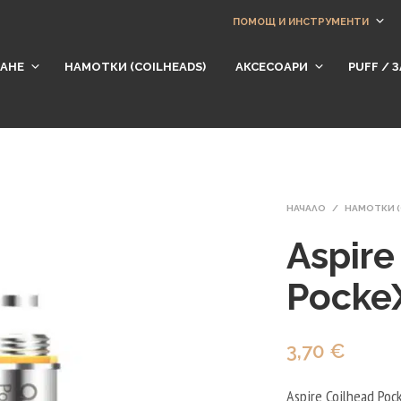
ПОМОЩ И ИНСТРУМЕНТИ
АНЕ
НАМОТКИ (СOILHEADS)
АКСЕСОАРИ
​PUFF /
НАЧАЛО
/
НАМОТКИ (
Aspire
Pocke
3,70
€
Aspire Coilhead Po