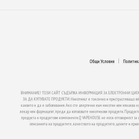
Общи Условия
Политик
ВНИМАНИЕ! ТОЗИ САЙТ СЪДЪРЖА ИНФОРМАЦИЯ ЗА ЕЛЕКТРОННИ ЦИГАРИ
ЗА ДА КУПУВАТЕ ПРОДУКТИ. Никотинът е токсично и пристрастяващо веще
каквито и да е заболявания. Ако сте алергични към никотин или някаква к
лекар или фармацевт, преди да използвате никотинови продукти. Продукти
продукта и продуктови компоненти.Q VAPEHOUSE не носи отговорност за
описанията на продуктите, качеството на продуктите, цените и при