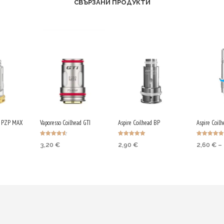
СВЪРЗАНИ ПРОДУКТИ
ad PZP MAX
Vaporesso Coilhead GTI
Aspire Coilhead BP
Aspire Coil
Оценено с
Оценено с
Оценено с
3,20
€
2,90
€
2,60
€
–
4.50
5.00
4.92
от 5
от 5
от 5
5 Qs.
Earn up to 16 Qs.
Earn up to 15 Qs.
Earn up 
s
ОПЦИИ
ОПЦИИ
ОПЦИИ
This
This
duct
product
product
has
has
iple
multiple
multiple