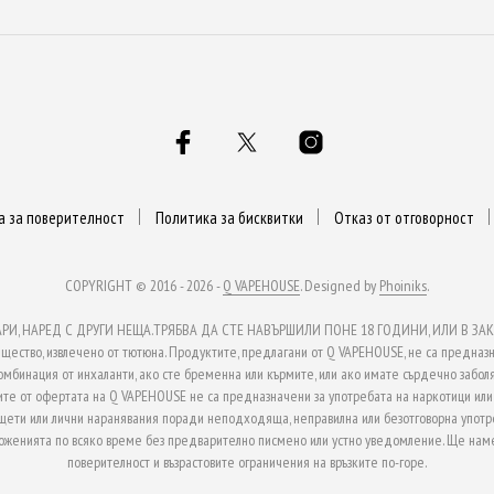
а за поверителност
Политика за бисквитки
Отказ от отговорност
COPYRIGHT © 2016 - 2026 -
Q VAPEHOUSE
. Designed by
Phoiniks
.
, НАРЕД С ДРУГИ НЕЩА.ТРЯБВА ДА СТЕ НАВЪРШИЛИ ПОНЕ 18 ГОДИНИ, ИЛИ В ЗАКО
ство, извлечено от тютюна. Продуктите, предлагани от Q VAPEHOUSE, не са предназн
омбинация от инхаланти, ако сте бременна или кърмите, или ако имате сърдечно заболя
те от офертата на Q VAPEHOUSE не са предназначени за употребата на наркотици или з
 щети или лични наранявания поради неподходяща, неправилна или безотговорна употр
ложенията по всяко време без предварително писмено или устно уведомление. Ще наме
поверителност и възрастовите ограничения на връзките по-горе.