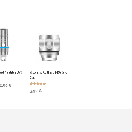
head Nautilus BVC
Vaporesso Coilhead NRG GT6
Core
Price
2,80
€
Оценено с
range:
3,90
€
5.00
от 5
2,60 €
to 14 Qs.
through
Purchase & earn
This
2,80 €
20 Qs!
product
ДОБАВЯНЕ В
has
КОЛИЧКАТА
multiple