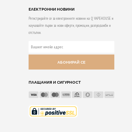
variants.
ЕЛЕКТРОННИ НОВИНИ
The
Регистрирайте се за електронните новини на Q VAPEHOUSE и
options
научавайте първи за нови оферти, промоции, разпродажби и
may
отстъпки.
be
ВАШИЯТ
chosen
ИМЕЙЛ
on
АДРЕС
the
product
page
ПЛАЩАНИЯ И СИГУРНОСТ