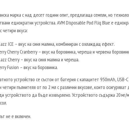
нска марка с над десет години опит, предлагаща семпли, но техноло
вани еднократни устройства. AVM Disposable Pod Fliq Blue е еднок
с четири вкуса:
Razz ICE – вкус на синя малина, комбиниран с охлаждащ ефект.
erry Cherry Cranberry – вкус на боровинка, череша и червена боровинк
Razz Cherry – вкус на синя малина и череша.
erry Fusion – вкус на боровинка.
атното устройство се състои от батерия с капацитет 950mAh, USB-C
 четири пълнителя от по 2 мл с различни вкусове, които осигуряват 
ди устройството да бъде изхвърлено. Устройството съдържа 20 мг/м
сол.
ът не е включен.