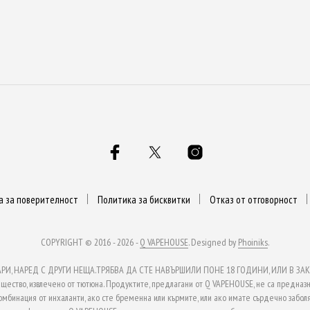
а за поверителност
Политика за бисквитки
Отказ от отговорност
COPYRIGHT © 2016 - 2026 -
Q VAPEHOUSE
. Designed by
Phoiniks
.
, НАРЕД С ДРУГИ НЕЩА.ТРЯБВА ДА СТЕ НАВЪРШИЛИ ПОНЕ 18 ГОДИНИ, ИЛИ В ЗАКО
ство, извлечено от тютюна. Продуктите, предлагани от Q VAPEHOUSE, не са предназн
омбинация от инхаланти, ако сте бременна или кърмите, или ако имате сърдечно заболя