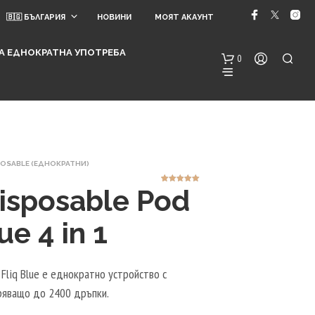
🇧🇬 БЪЛГАРИЯ
НОВИНИ
МОЯТ АКАУНТ
 ЗА ЕДНОКРАТНА УПОТРЕБА
0
SPOSABLE (ЕДНОКРАТНИ)
isposable Pod
1
Оценен
5.00
от 5,
базирано на
потребителск
и оценки
ue 4 in 1
Н
Я
М
А
 Fliq Blue е еднократно устройство с
Т
уряващо до 2400 дръпки.
Е
А