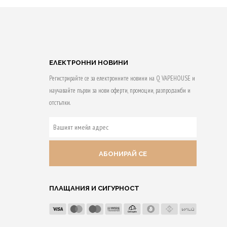
ОПЦИИ
This
This
product
product
has
has
multiple
multiple
ЕЛЕКТРОННИ НОВИНИ
variants.
variants.
Регистрирайте се за електронните новини на Q VAPEHOUSE и
The
The
научавайте първи за нови оферти, промоции, разпродажби и
options
options
отстъпки.
may
may
be
be
ВАШИЯТ
chosen
chosen
ИМЕЙЛ
on
АДРЕС
on
the
the
product
product
ПЛАЩАНИЯ И СИГУРНОСТ
page
page