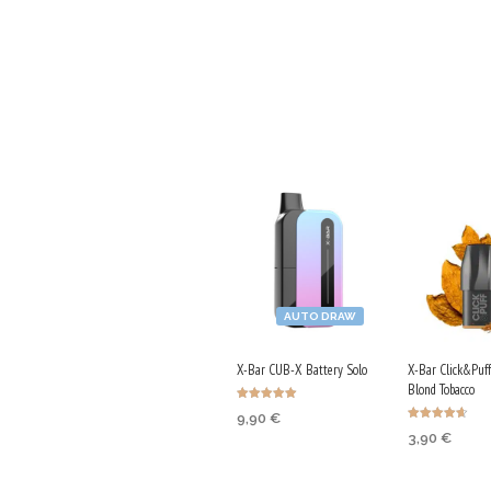
AUTO DRAW
X-Bar CUB-X Battery Solo
X-Bar Click&Puff
Blond Tobacco
Оценено с
9,90
€
5.00
Оценено с
от 5
3,90
€
4.69
от 5
Earn up to 50 Qs.
Earn up to 2