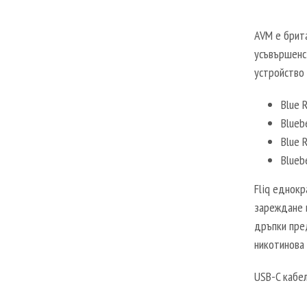
AVM е брита
усъвършенст
устройство 
Blue 
Blueb
Blue 
Blueb
Fliq еднокр
зареждане и
дръпки пре
никотинова 
USB-C кабел