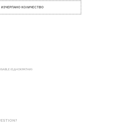
Р
Т
ИЗЧЕРПАНО КОЛИЧЕСТВО
И
К
У
Л
И
В
К
О
Л
И
Ч
POSABLE (ЕДНОКРАТНИ)
К
А
Т
А
.
UESTION?