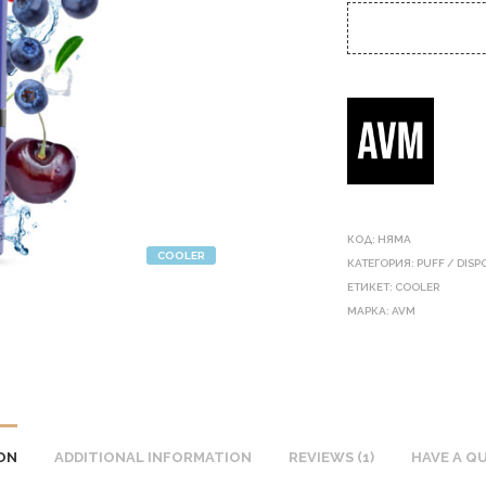
КОД:
НЯМА
COOLER
КАТЕГОРИЯ:
PUFF / DIS
ЕТИКЕТ:
COOLER
МАРКА:
AVM
ON
ADDITIONAL INFORMATION
REVIEWS (1)
HAVE A Q