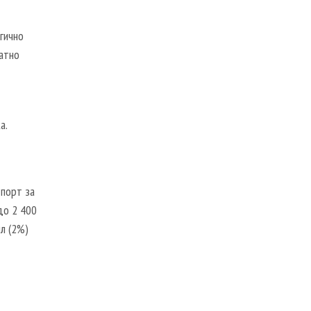
гично
ратно
а.
 порт за
до 2 400
л (2%)