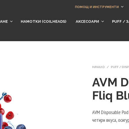
ПОМОЩ И ИНСТРУМЕНТИ
АНЕ
НАМОТКИ (СOILHEADS)
АКСЕСОАРИ
​PUFF /
НАЧАЛО
/
PUFF / DI
AVM D
Fliq Bl
AVM Disposable Pod
четири вкуса, осиг