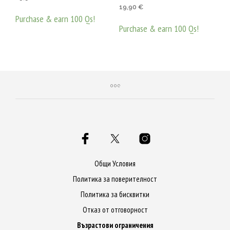
Оценено с
19,90
€
5.00
от 5
Purchase & earn 100 Qs!
Purchase & earn 100 Qs!
ДОБАВЯНЕ В КОЛИЧКАТА
ДОБАВЯНЕ В КОЛИЧКАТА
Общи Условия
Политика за поверителност
Политика за бисквитки
Отказ от отговорност
Възрастови ограничения