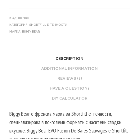
КОД:
005390
КАТЕГОРИЯ:
SHORTFILL Е-ТЕЧНОСТИ
МАРКА:
BIGGY BEAR
DESCRIPTION
ADDITIONAL INFORMATION
REVIEWS (1)
HAVE A QUESTION?
DIY CALCULATOR
Biggy Bear е френска марка за Shortfill е-течности,
специализирана в по-големи формати с наситени сладки
вкусове. Biggy Bear EVO Fusion De Baies Sauvages е Shortfill
е-течност с вкус на горски плодове.