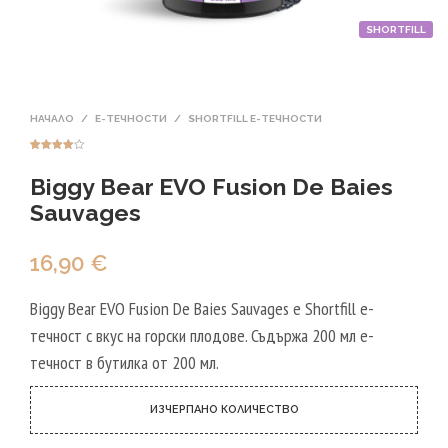
SHORTFILL
НАЧАЛО
/
Е-ТЕЧНОСТИ
/
SHORTFILL Е-ТЕЧНОСТИ
Оценен
1
4.00
от
Biggy Bear EVO Fusion De Baies
5,
базирано
на
Sauvages
потребите
лски
оценки
16,90
€
Biggy Bear EVO Fusion De Baies Sauvages е Shortfill е-
течност с вкус на горски плодове. Съдържа 200 мл е-
течност в бутилка от 200 мл.
ИЗЧЕРПАНО КОЛИЧЕСТВО