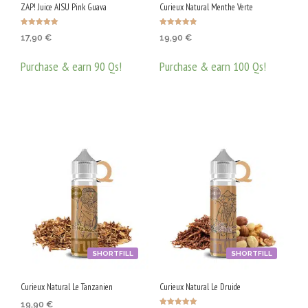
ZAP! Juice AISU Pink Guava
Curieux Natural Menthe Verte
the
prod
Оценено с
Оценено с
17,90
€
19,90
€
5.00
4.83
от 5
от 5
page
Purchase & earn 90 Qs!
Purchase & earn 100 Qs!
ДОБАВЯНЕ В КОЛИЧКАТА
ДОБАВЯНЕ В КОЛИЧКАТА
SHORTFILL
SHORTFILL
Curieux Natural Le Tanzanien
Curieux Natural Le Druide
19,90
€