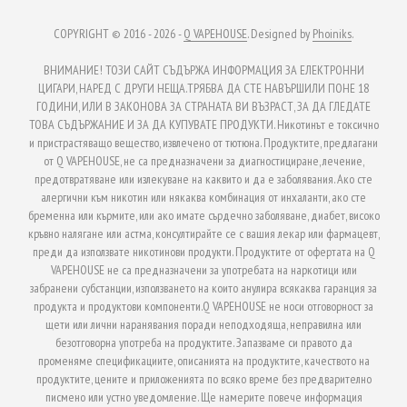
COPYRIGHT © 2016 - 2026 -
Q VAPEHOUSE
. Designed by
Phoiniks
.
ВНИМАНИЕ! ТОЗИ САЙТ СЪДЪРЖА ИНФОРМАЦИЯ ЗА ЕЛЕКТРОННИ
ЦИГАРИ, НАРЕД С ДРУГИ НЕЩА.ТРЯБВА ДА СТЕ НАВЪРШИЛИ ПОНЕ 18
ГОДИНИ, ИЛИ В ЗАКОНОВА ЗА СТРАНАТА ВИ ВЪЗРАСТ, ЗА ДА ГЛЕДАТЕ
ТОВА СЪДЪРЖАНИЕ И ЗА ДА КУПУВАТЕ ПРОДУКТИ. Никотинът е токсично
и пристрастяващо вещество, извлечено от тютюна. Продуктите, предлагани
от Q VAPEHOUSE, не са предназначени за диагностициране, лечение,
предотвратяване или излекуване на каквито и да е заболявания. Ако сте
алергични към никотин или някаква комбинация от инхаланти, ако сте
бременна или кърмите, или ако имате сърдечно заболяване, диабет, високо
кръвно налягане или астма, консултирайте се с вашия лекар или фармацевт,
преди да използвате никотинови продукти. Продуктите от офертата на Q
VAPEHOUSE не са предназначени за употребата на наркотици или
забранени субстанции, използването на които анулира всякаква гаранция за
продукта и продуктови компоненти.Q VAPEHOUSE не носи отговорност за
щети или лични наранявания поради неподходяща, неправилна или
безотговорна употреба на продуктите. Запазваме си правото да
променяме спецификациите, описанията на продуктите, качеството на
продуктите, цените и приложенията по всяко време без предварително
писмено или устно уведомление. Ще намерите повече информация