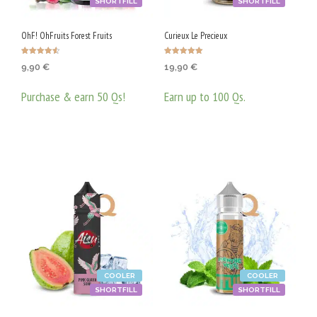
SHORTFILL
SHORTFILL
OhF! OhFruits Forest Fruits
Curieux Le Precieux
Оценено с
Оценено с
9,90
€
19,90
€
4.50
5.00
от 5
от 5
Purchase & earn 50 Qs!
Earn up to 100 Qs.
ДОБАВЯНЕ В КОЛИЧКАТА
ОПЦИИ
This
prod
has
mult
varia
The
opti
may
be
COOLER
COOLER
chos
SHORTFILL
SHORTFILL
on