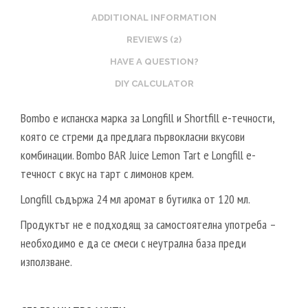
E
V
O
ADDITIONAL INFORMATION
T
G
O
REVIEWS (2)
A
S
L
HAVE A QUESTION?
T
2
DIY CALCULATOR
E
0
R
V
Bombo е испанска марка за Longfill и Shortfill е-течности,
V
P
която се стреми да предлага първокласни вкусови
E
G
комбинации. Bombo BAR Juice Lemon Tart е Longfill е-
G
/
течност с вкус на тарт с лимонов крем.
E
8
T
Longfill съдържа 24 мл аромат в бутилка от 120 мл.
0
A
V
Продуктът не е подходящ за самостоятелна употреба –
L
G
необходимо е да се смеси с неутрална база преди
5
използване.
0
V
P