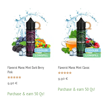
COOLER
COOLER
LONGFILL
LONGFILL
Flavorist Maroc Mint Dark Berry
Flavorist Maroc Mint Classic
Pink
Оценено с
9,90
€
5.00
Оценено с
от 5
9,90
€
5.00
от 5
Purchase & earn 50 Qs!
Purchase & earn 50 Qs!
ДОБАВЯНЕ В КОЛИЧКАТА
ДОБАВЯНЕ В КОЛИЧКАТА