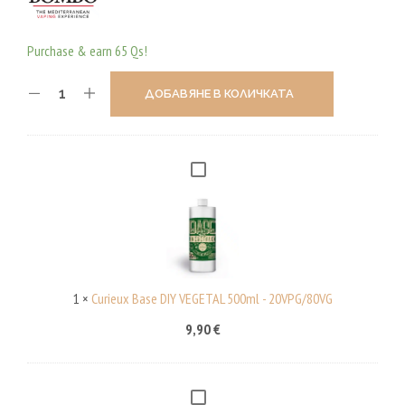
Purchase & earn 65 Qs!
ДОБАВЯНЕ В КОЛИЧКАТА
C
U
R
I
E
U
1
×
Curieux Base DIY VEGETAL 500ml - 20VPG/80VG
X
9,90
€
B
A
S
C