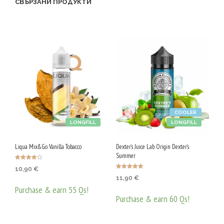
СВЪРЗАНИ ПРОДУКТИ
G
/
5
0
V
G
COOLER
LONGFILL
LONGFILL
Liqua Mix&Go Vanilla Tobacco
Dexter’s Juice Lab Origin Dexter’s
Summer
Оценено с
10,90
€
4.00
Оценено с
от 5
11,90
€
4.90
от 5
Purchase & earn 55 Qs!
Purchase & earn 60 Qs!
ДОБАВЯНЕ В КОЛИЧКАТА
ДОБАВЯНЕ В КОЛИЧКАТА