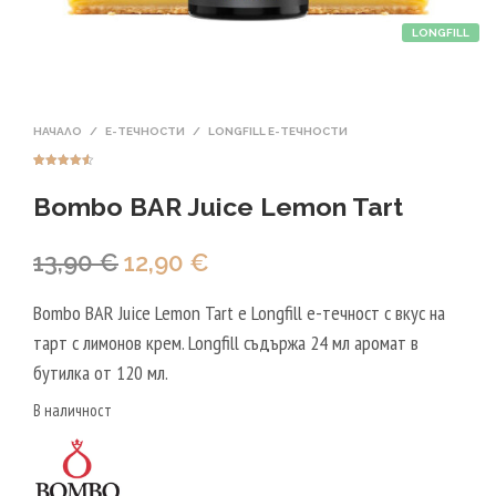
LONGFILL
НАЧАЛО
/
Е-ТЕЧНОСТИ
/
LONGFILL E-ТЕЧНОСТИ
Оценен
2
4.50
от 5,
Bombo BAR Juice Lemon Tart
базирано
на
потребител
ски оценки
Original
Текущата
13,90
€
12,90
€
price
цена
Bombo BAR Juice Lemon Tart е Longfill е-течност с вкус на
was:
е:
тарт с лимонов крем. Longfill съдържа 24 мл аромат в
13,90 €.
12,90 €.
бутилка от 120 мл.
В наличност