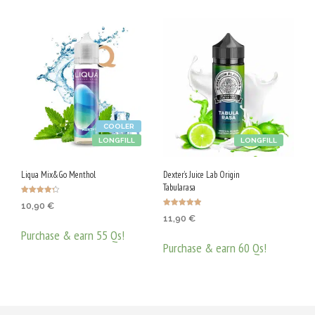
COOLER
LONGFILL
LONGFILL
Liqua Mix&Go Menthol
Dexter’s Juice Lab Origin
Tabularasa
Оценено с
10,90
€
4.25
Оценено с
от 5
11,90
€
4.91
от 5
Purchase & earn 55 Qs!
Purchase & earn 60 Qs!
ДОБАВЯНЕ В КОЛИЧКАТА
ДОБАВЯНЕ В КОЛИЧКАТА