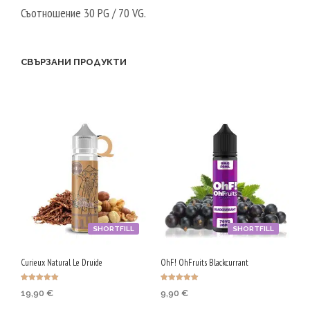
Съотношение 30 PG / 70 VG.
СВЪРЗАНИ ПРОДУКТИ
SHORTFILL
SHORTFILL
Curieux Natural Le Druide
OhF! OhFruits Blackcurrant
Оценено с
Оценено с
19,90
€
9,90
€
5.00
5.00
от 5
от 5