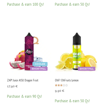
Purchase & earn 100 Qs!
Purchase & earn 50 Qs!
ДОБАВЯНЕ В КОЛИЧКАТА
ДОБАВЯНЕ В КОЛИЧКАТА
COOLER
SHORTFILL
SHORTFILL
ZAP! Juice AISU Dragon Fruit
OhF! OhFruits Lemon
17,90
€
Оценен
9,90
€
о с
3.00
Purchase & earn 90 Qs!
от 5
Purchase & earn 50 Qs!
ДОБАВЯНЕ В КОЛИЧКАТА