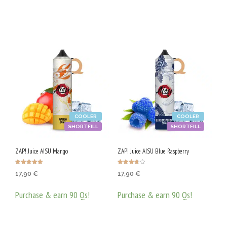
ДОБАВЯНЕ В КОЛИЧКАТА
COOLER
COOLER
SHORTFILL
SHORTFILL
ZAP! Juice AISU Mango
ZAP! Juice AISU Blue Raspberry
Оценено с
Оценено
17,90
€
17,90
€
5.00
с
от 5
3.67
от 5
Purchase & earn 90 Qs!
Purchase & earn 90 Qs!
ДОБАВЯНЕ В КОЛИЧКАТА
ДОБАВЯНЕ В КОЛИЧКАТА