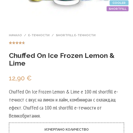
COOLER
SHORTFILL
НАЧАЛО
/
Е-ТЕЧНОСТИ
/
SHORTFILL Е-ТЕЧНОСТИ
Оценен
5
4.60
от 5,
Chuffed On Ice Frozen Lemon &
базирано
на
потребителс
Lime
ки оценки
12,90
€
Chuffed On Ice Frozen Lemon & Lime е 100 ml shortfill e-
течност с вкус на лимон и лайм, комбиниран с охлаждащ
ефект. Chuffed са 100 ml shortfill e-течности от
Великобритания.
ИЗЧЕРПАНО КОЛИЧЕСТВО