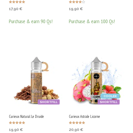
Оценено с
Оценено с
17,90
€
19,90
€
5.00
4.00
от 5
от 5
Purchase & earn 90 Qs!
Purchase & earn 100 Qs!
ДОБАВЯНЕ В КОЛИЧКАТА
ДОБАВЯНЕ В КОЛИЧКАТА
COOLER
SHORTFILL
SHORTFILL
Curieux Natural Le Druide
Curieux Astrale Licorne
Оценено с
Оценено с
19,90
€
20,90
€
5.00
5.00