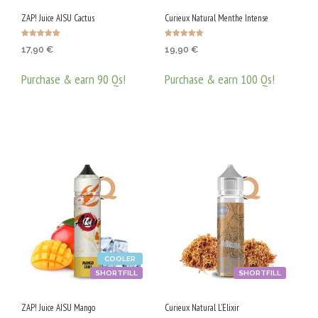
ZAP! Juice AISU Cactus
Curieux Natural Menthe Intense
Оценено с
Оценено с
17,90
€
19,90
€
5.00
5.00
от 5
от 5
Purchase & earn 90 Qs!
Purchase & earn 100 Qs!
ДОБАВЯНЕ В КОЛИЧКАТА
ДОБАВЯНЕ В КОЛИЧКАТА
COOLER
SHORTFILL
SHORTFILL
ZAP! Juice AISU Mango
Curieux Natural L’Elixir