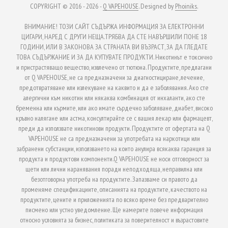
COPYRIGHT © 2016 - 2026 -
Q VAPEHOUSE
. Designed by
Phoiniks
.
ВНИМАНИЕ! ТОЗИ САЙТ СЪДЪРЖА ИНФОРМАЦИЯ ЗА ЕЛЕКТРОННИ
ЦИГАРИ, НАРЕД С ДРУГИ НЕЩА.ТРЯБВА ДА СТЕ НАВЪРШИЛИ ПОНЕ 18
ГОДИНИ, ИЛИ В ЗАКОНОВА ЗА СТРАНАТА ВИ ВЪЗРАСТ, ЗА ДА ГЛЕДАТЕ
ТОВА СЪДЪРЖАНИЕ И ЗА ДА КУПУВАТЕ ПРОДУКТИ. Никотинът е токсично
и пристрастяващо вещество, извлечено от тютюна. Продуктите, предлагани
от Q VAPEHOUSE, не са предназначени за диагностициране, лечение,
предотвратяване или излекуване на каквито и да е заболявания. Ако сте
алергични към никотин или някаква комбинация от инхаланти, ако сте
бременна или кърмите, или ако имате сърдечно заболяване, диабет, високо
кръвно налягане или астма, консултирайте се с вашия лекар или фармацевт,
преди да използвате никотинови продукти. Продуктите от офертата на Q
VAPEHOUSE не са предназначени за употребата на наркотици или
забранени субстанции, използването на които анулира всякаква гаранция за
продукта и продуктови компоненти.Q VAPEHOUSE не носи отговорност за
щети или лични наранявания поради неподходяща, неправилна или
безотговорна употреба на продуктите. Запазваме си правото да
променяме спецификациите, описанията на продуктите, качеството на
продуктите, цените и приложенията по всяко време без предварително
писмено или устно уведомление. Ще намерите повече информация
относно условията за бизнес, политиката за поверителност и възрастовите