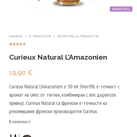
SHORTFILL
НАЧАЛО
/
Е-ТЕЧНОСТИ
/
SHORTFILL Е-ТЕЧНОСТИ
Оценен
4
5.00
от 5,
Curieux Natural L’Amazonien
базирано на
потребителск
и оценки
19,90
€
Curieux Natural L’Amazonien е 50 ml Shortfill е-течност с
аромат на смес от тютюн, комбиниран с лек дървесен
привкус. Curieux Natural са френски е-течности на
реномирания френски производител Curieux.
В наличност