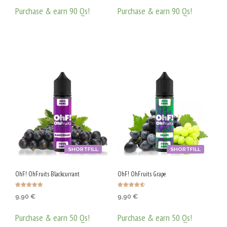
Purchase & earn 90 Qs!
Purchase & earn 90 Qs!
ДОБАВЯНЕ В КОЛИЧКАТА
ДОБАВЯНЕ В КОЛИЧКАТА
SHORTFILL
SHORTFILL
OhF! OhFruits Blackcurrant
OhF! OhFruits Grape
Оценено с
Оценено с
9,90
€
9,90
€
5.00
4.58
от 5
от 5
Purchase & earn 50 Qs!
Purchase & earn 50 Qs!