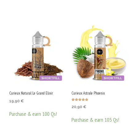
ДОБАВЯНЕ В КОЛИЧКАТА
ДОБАВЯНЕ В КОЛИЧКАТА
SHORTFILL
SHORTFILL
Curieux Natural Le Grand Elixir
Curieux Astrale Phoenix
19,90
€
Оценено с
20,90
€
5.00
от 5
Purchase & earn 100 Qs!
Purchase & earn 105 Qs!
ДОБАВЯНЕ В КОЛИЧКАТА
ДОБАВЯНЕ В КОЛИЧКАТА