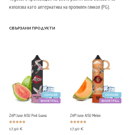
използва като алтернатива на пропилен гликол (PG).
P
G
/
СВЪРЗАНИ ПРОДУКТИ
5
0
V
G
COOLER
COOLER
SHORTFILL
SHORTFILL
ZAP! Juice AISU Pink Guava
ZAP! Juice AISU Melon
Оценено с
Оценено с
17,90
€
17,90
€
5.00
5.00
от 5
от 5