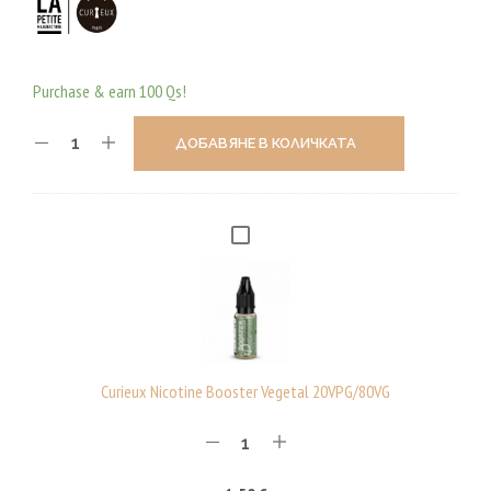
Purchase & earn 100 Qs!
ДОБАВЯНЕ В КОЛИЧКАТА
C
U
R
I
E
U
Curieux Nicotine Booster Vegetal 20VPG/80VG
X
N
I