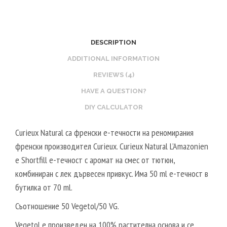
T
E
A
B
L
O
2
O
DESCRIPTION
0
S
ADDITIONAL INFORMATION
V
T
REVIEWS (4)
P
E
HAVE A QUESTION?
G
R
/
V
DIY CALCULATOR
8
E
Curieux Natural са френски е-течности на реномирания
0
G
френски производител Curieux. Curieux Natural L’Amazonien
V
E
е Shortfill е-течност с аромат на смес от тютюн,
G
T
комбиниран с лек дървесен привкус. Има 50 ml е-течност в
A
бутилка от 70 ml.
L
5
Съотношение 50 Vegetol/50 VG.
0
Vegetol е произведен на 100% растителна основа и се
V