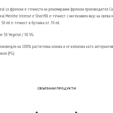
S
N
ural са френски е-течности на реномирания френски производител Cur
T
E
ural Menthe Intense е Shortfill е-течност с интензивен вкус на свежа 
E
B
 50 ml е-течност в бутилка от 70 ml.
R
O
V
O
 50 Vegetol / 50 VG.
E
S
G
T
роизведен на 100% растителна основа и се използва като алтернатив
E
E
икол (PG).
T
R
A
V
L
E
2
G
0
E
V
СВЪРЗАНИ ПРОДУКТИ
T
P
A
G
L
/
5