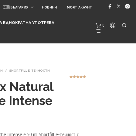
🇧🇬 БЪЛГАРИЯ
НОВИНИ
МОЯТ АКАУНТ
 ЗА ЕДНОКРАТНА УПОТРЕБА
0
ТИ
/
SHORTFILL Е-ТЕЧНОСТИ
x Natural
6
Оценен
5.00
от 5,
базирано на
потребителск
и оценки
e Intense
Н
Я
М
А
Т
Е
А
the Intense е 50 ml Shortfill е-течност с