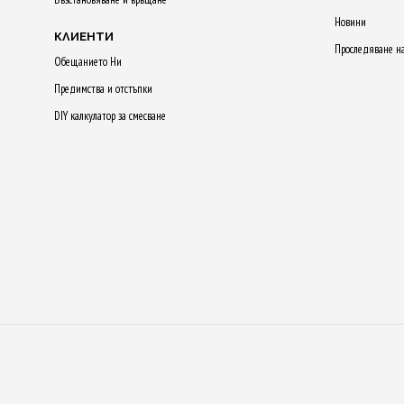
Новини
КЛИЕНТИ
Проследяване н
Обещанието Ни
Предимства и отстъпки
DIY калкулатор за смесване