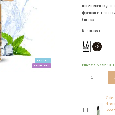
интензивен вкус на 
френски е-течност
Curieux.
В наличност
COOLER
Purchase & earn 100 
SHORTFILL
Curie
Nicot
Boost
C