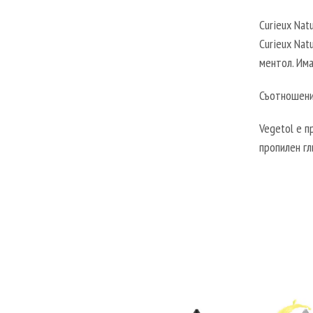
Curieux Nat
Curieux Nat
ментол. Има
Съотношение
Vegetol е п
пропилен гл