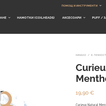
ПОМОЩ И ИНСТРУМЕНТИ
АНЕ
НАМОТКИ (СOILHEADS)
АКСЕСОАРИ
​PUFF /
НАЧАЛО
/
Е-ТЕЧНОС
Curieu
Menth
19,90
€
Curieux Natural Men