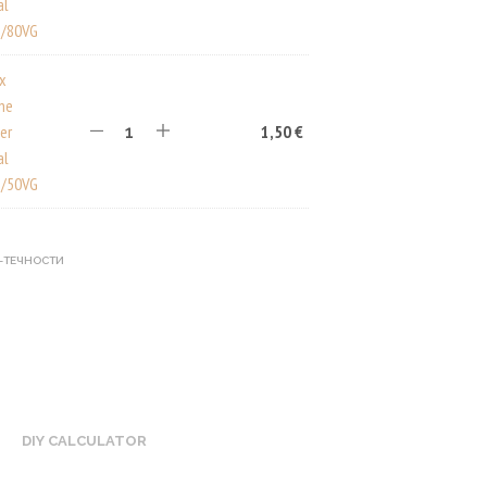
al
/80VG
ux
ine
er
1,50
€
al
/50VG
Е-ТЕЧНОСТИ
DIY CALCULATOR