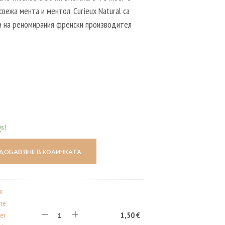
Р
свежа мента и ментол. Curieux Natural са
Т
и на реномирания френски производител
И
К
У
Л
И
В
К
О
Л
И
Ч
Qs!
К
А
Т
ДОБАВЯНЕ В КОЛИЧКАТА
А
.
ux
ine
er
1,50
€