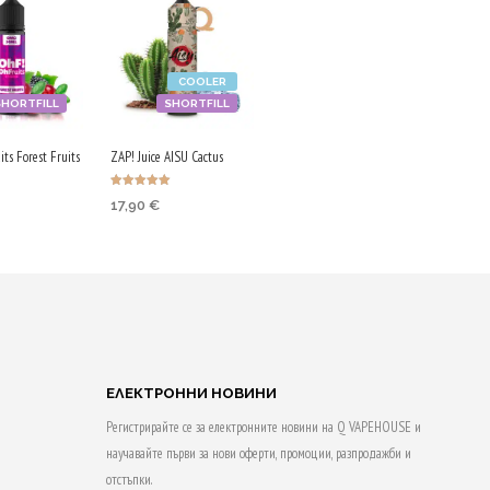
COOLER
SHORTFILL
SHORTFILL
ts Forest Fruits
ZAP! Juice AISU Cactus
Оценено с
17,90
€
5.00
от 5
 & earn
Purchase & earn
90 Qs!
НЕ В
ДОБАВЯНЕ В
АТА
КОЛИЧКАТА
ЕЛЕКТРОННИ НОВИНИ
Регистрирайте се за електронните новини на Q VAPEHOUSE и
научавайте първи за нови оферти, промоции, разпродажби и
отстъпки.