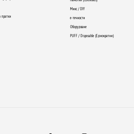
Микс / DIY
а пратки
е-течности
Оборудване
PUFF / Disposable (Еднократни)