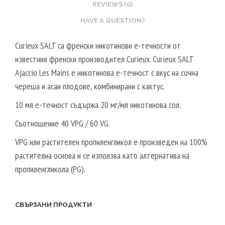
REVIEWS (0)
HAVE A QUESTION?
Curieux SALT са френски никотинови е-течности от
известния френски производител Curieux. Curieux SALT
Ajaccio Les Mains е никотинова е-течност с вкус на сочна
череша и асаи плодове, комбинирани с кактус.
10 мл е-течност съдържа 20 мг/мл никотинова сол.
Съотношение 40 VPG / 60 VG.
VPG или растителен пропиленгликол е произведен на 100%
растителна основа и се използва като алтернатива на
пропиленгликола (PG).
СВЪРЗАНИ ПРОДУКТИ