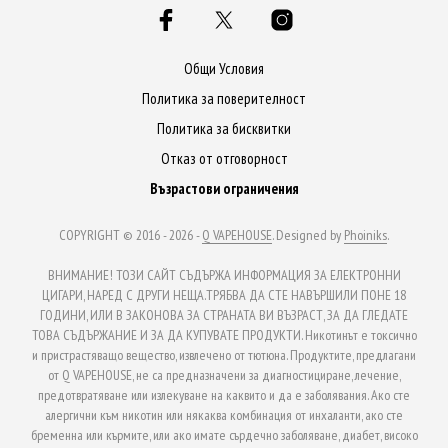
options
opti
may
may
be
be
Общи Условия
chosen
chos
Политика за поверителност
on
on
Политика за бисквитки
the
the
Отказ от отговорност
product
prod
Възрастови ограничения
page
page
COPYRIGHT © 2016 - 2026 -
Q VAPEHOUSE
. Designed by
Phoiniks
.
ВНИМАНИЕ! ТОЗИ САЙТ СЪДЪРЖА ИНФОРМАЦИЯ ЗА ЕЛЕКТРОННИ
ЦИГАРИ, НАРЕД С ДРУГИ НЕЩА.ТРЯБВА ДА СТЕ НАВЪРШИЛИ ПОНЕ 18
ГОДИНИ, ИЛИ В ЗАКОНОВА ЗА СТРАНАТА ВИ ВЪЗРАСТ, ЗА ДА ГЛЕДАТЕ
ТОВА СЪДЪРЖАНИЕ И ЗА ДА КУПУВАТЕ ПРОДУКТИ. Никотинът е токсично
и пристрастяващо вещество, извлечено от тютюна. Продуктите, предлагани
от Q VAPEHOUSE, не са предназначени за диагностициране, лечение,
предотвратяване или излекуване на каквито и да е заболявания. Ако сте
алергични към никотин или някаква комбинация от инхаланти, ако сте
бременна или кърмите, или ако имате сърдечно заболяване, диабет, високо