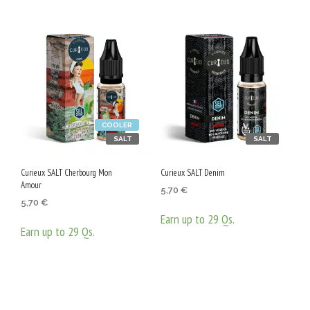
COOLER
SALT
SALT
Curieux SALT Cherbourg Mon
Curieux SALT Denim
Amour
5,70
€
5,70
€
Earn up to 29 Qs.
Earn up to 29 Qs.
ОПЦИИ
This
ОПЦИИ
This
prod
product
has
has
mult