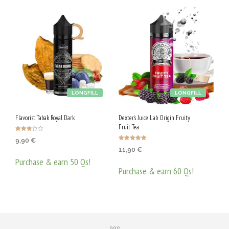
LONGFILL
LONGFILL
Flavorist Tabak Royal Dark
Dexter’s Juice Lab Origin Fruity
Fruit Tea
Оценен
9,90
€
о с
Оценено с
3.00
11,90
€
5.00
от 5
от 5
Purchase & earn 50 Qs!
Purchase & earn 60 Qs!
ДОБАВЯНЕ В КОЛИЧКАТА
ДОБАВЯНЕ В КОЛИЧКАТА