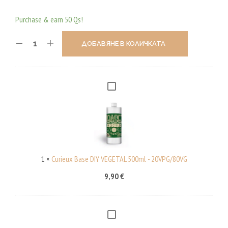
Purchase & earn 50 Qs!
ДОБАВЯНЕ В КОЛИЧКАТА
C
U
R
I
E
U
1
×
Curieux Base DIY VEGETAL 500ml - 20VPG/80VG
X
9,90
€
B
A
S
C
E