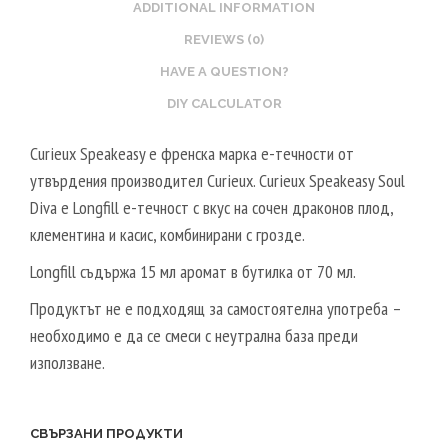
O
ADDITIONAL INFORMATION
T
G
O
REVIEWS (0)
A
S
L
HAVE A QUESTION?
T
2
DIY CALCULATOR
E
0
R
V
Curieux Speakeasy е френска марка е-течности от
V
P
утвърдения производител Curieux. Curieux Speakeasy Soul
E
G
Diva е Longfill е-течност с вкус на сочен драконов плод,
G
/
клементина и касис, комбинирани с грозде.
E
8
T
Longfill съдържа 15 мл аромат в бутилка от 70 мл.
0
A
V
Продуктът не е подходящ за самостоятелна употреба –
L
G
необходимо е да се смеси с неутрална база преди
5
използване.
0
V
P
СВЪРЗАНИ ПРОДУКТИ