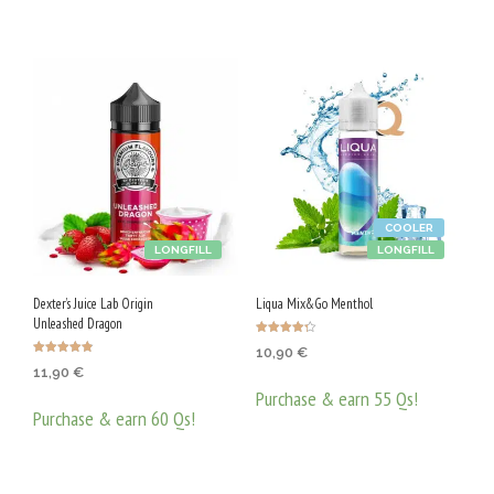
G
/
5
0
V
G
COOLER
LONGFILL
LONGFILL
Dexter’s Juice Lab Origin
Liqua Mix&Go Menthol
Unleashed Dragon
Оценено с
10,90
€
4.25
Оценено с
от 5
11,90
€
4.86
от 5
Purchase & earn 55 Qs!
Purchase & earn 60 Qs!
ДОБАВЯНЕ В КОЛИЧКАТА
ДОБАВЯНЕ В КОЛИЧКАТА