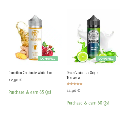
LONGFILL
LONGFILL
Dampflion Checkmate White Rook
Dexter’s Juice Lab Origin
Tabularasa
12,90
€
Оценено с
11,90
€
Purchase & earn 65 Qs!
4.91
от 5
ДОБАВЯНЕ В КОЛИЧКАТА
Purchase & earn 60 Qs!
ДОБАВЯНЕ В КОЛИЧКАТА