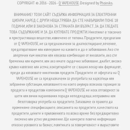
COPYRIGHT © 2016 - 2026 -
Q VAPEHOUSE
. Designed by
Phoiniks
.
ВНИМАНИЕ! ТОЗИ САЙТ СЪДЪРЖА ИНФОРМАЦИЯ ЗА ЕЛЕКТРОННИ
ЦИГАРИ, НАРЕД С ДРУГИ НЕЩА.ТРЯБВА ДА СТЕ НАВЪРШИЛИ ПОНЕ 18
ГОДИНИ, ИЛИ В ЗАКОНОВА ЗА СТРАНАТА ВИ ВЪЗРАСТ, ЗА ДА ГЛЕДАТЕ
ТОВА СЪДЪРЖАНИЕ И ЗА ДА КУПУВАТЕ ПРОДУКТИ. Никотинът е токсично
и пристрастяващо вещество, извлечено от тютюна. Продуктите, предлагани
от Q VAPEHOUSE, не са предназначени за диагностициране, лечение,
предотвратяване или излекуване на каквито и да е заболявания. Ако сте
алергични към никотин или някаква комбинация от инхаланти, ако сте
бременна или кърмите, или ако имате сърдечно заболяване, диабет, високо
кръвно налягане или астма, консултирайте се с вашия лекар или фармацевт,
преди да използвате никотинови продукти. Продуктите от офертата на Q
VAPEHOUSE не са предназначени за употребата на наркотици или
забранени субстанции, използването на които анулира всякаква гаранция за
продукта и продуктови компоненти.Q VAPEHOUSE не носи отговорност за
щети или лични наранявания поради неподходяща, неправилна или
безотговорна употреба на продуктите. Запазваме си правото да
променяме спецификациите, описанията на продуктите, качеството на
продуктите, цените и приложенията по всяко време без предварително
писмено или устно уведомление. Ще намерите повече информация
относно условията за бизнес, политиката за поверителност и възрастовите