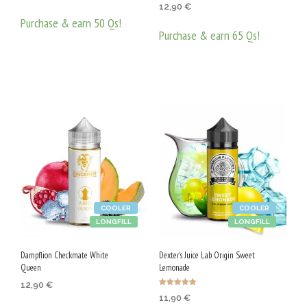
Оценено с
от 5
12,90
€
4.40
от 5
Purchase & earn 50 Qs!
Purchase & earn 65 Qs!
ДОБАВЯНЕ В КОЛИЧКАТА
ДОБАВЯНЕ В КОЛИЧКАТА
COOLER
COOLER
LONGFILL
LONGFILL
Dampflion Checkmate White
Dexter’s Juice Lab Origin Sweet
Queen
Lemonade
12,90
€
Оценено с
11,90
€
4.88
от 5