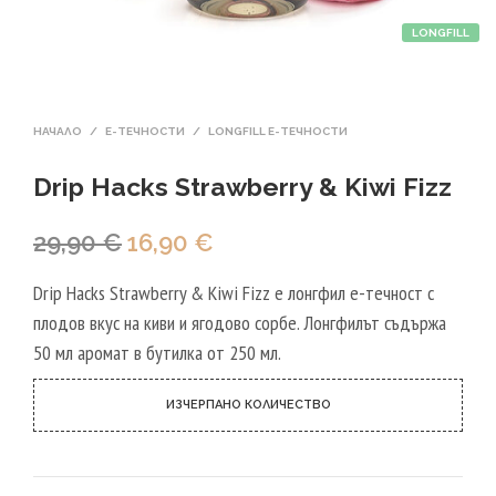
LONGFILL
НАЧАЛО
/
Е-ТЕЧНОСТИ
/
LONGFILL E-ТЕЧНОСТИ
Drip Hacks Strawberry & Kiwi Fizz
Original
Текущата
29,90
€
16,90
€
price
цена
Drip Hacks Strawberry & Kiwi Fizz е лонгфил е-течност с
was:
е:
плодов вкус на киви и ягодово сорбе. Лонгфилът съдържа
29,90 €.
16,90 €.
50 мл аромат в бутилка от 250 мл.
ИЗЧЕРПАНО КОЛИЧЕСТВО