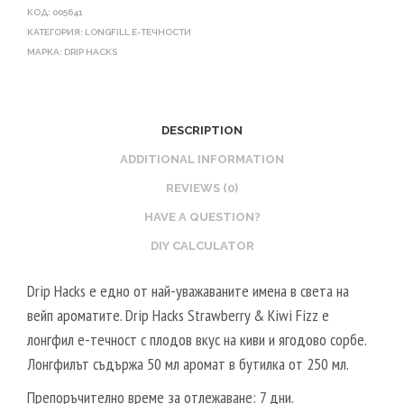
КОД:
005641
КАТЕГОРИЯ:
LONGFILL E-ТЕЧНОСТИ
МАРКА:
DRIP HACKS
DESCRIPTION
ADDITIONAL INFORMATION
REVIEWS (0)
HAVE A QUESTION?
DIY CALCULATOR
Drip Hacks е едно от най-уважаваните имена в света на
вейп ароматите. Drip Hacks Strawberry & Kiwi Fizz е
лонгфил е-течност с плодов вкус на киви и ягодово сорбе.
Лонгфилът съдържа 50 мл аромат в бутилка от 250 мл.
Препоръчително време за отлежаване: 7 дни.