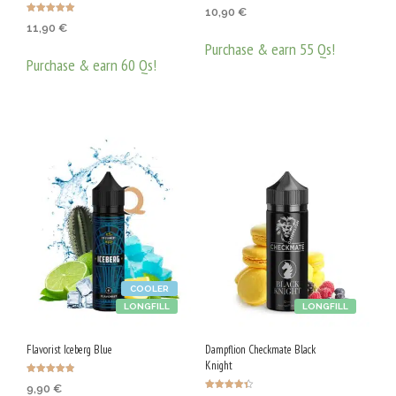
Оценено с
10,90
€
5.00
Оценено с
от 5
11,90
€
5.00
от 5
Purchase & earn 55 Qs!
Purchase & earn 60 Qs!
ДОБАВЯНЕ В КОЛИЧКАТА
ДОБАВЯНЕ В КОЛИЧКАТА
COOLER
LONGFILL
LONGFILL
Flavorist Iceberg Blue
Dampflion Checkmate Black
Knight
Оценено с
9,90
€
4.83