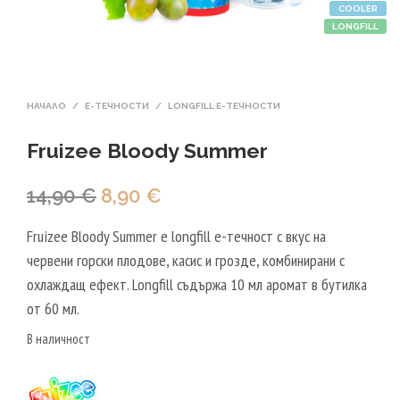
COOLER
LONGFILL
НАЧАЛО
/
Е-ТЕЧНОСТИ
/
LONGFILL E-ТЕЧНОСТИ
Fruizee Bloody Summer
Original
Текущата
14,90
€
8,90
€
price
цена
Fruizee Bloody Summer е longfill е-течност с вкус на
was:
е:
червени горски плодове, касис и грозде, комбинирани с
14,90 €.
8,90 €.
охлаждащ ефект. Longfill съдържа 10 мл аромат в бутилка
от 60 мл.
В наличност