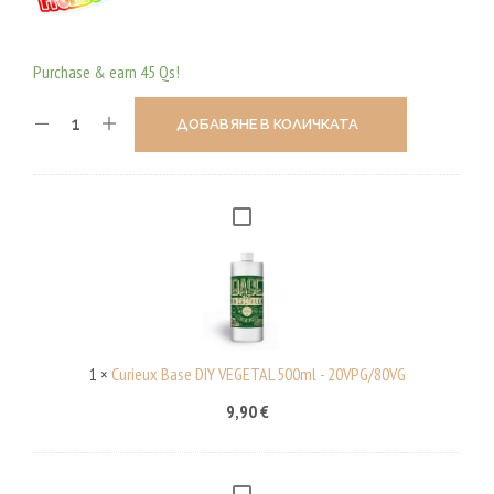
Purchase & earn 45 Qs!
ДОБАВЯНЕ В КОЛИЧКАТА
C
U
R
I
E
U
1
×
Curieux Base DIY VEGETAL 500ml - 20VPG/80VG
X
9,90
€
B
A
S