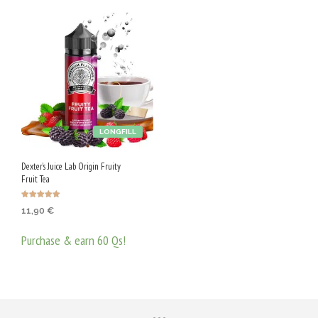
LONGFILL
Dexter’s Juice Lab Origin Fruity
Fruit Tea
Оценено с
11,90
€
5.00
от 5
Purchase & earn 60 Qs!
ДОБАВЯНЕ В КОЛИЧКАТА