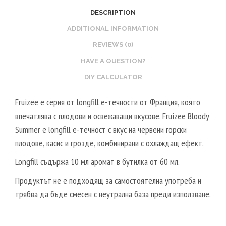
B
E
V
DESCRIPTION
O
T
G
ADDITIONAL INFORMATION
O
A
S
REVIEWS (0)
L
T
2
HAVE A QUESTION?
E
0
DIY CALCULATOR
R
V
V
P
Fruizee е серия от longfill е-течности от Франция, която
E
G
впечатлява с плодови и освежаващи вкусове. Fruizee Bloody
G
/
Summer е longfill е-течност с вкус на червени горски
E
8
плодове, касис и грозде, комбинирани с охлаждащ ефект.
T
0
Longfill съдържа 10 мл аромат в бутилка от 60 мл.
A
V
L
Продуктът не е подходящ за самостоятелна употреба и
G
5
трябва да бъде смесен с неутрална база преди използване.
0
V