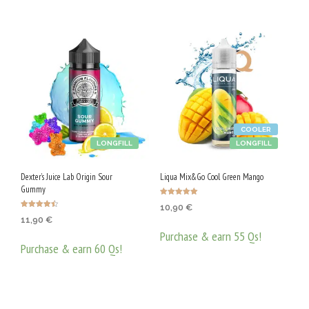
COOLER
LONGFILL
LONGFILL
Dexter’s Juice Lab Origin Sour
Liqua Mix&Go Cool Green Mango
Gummy
Оценено с
10,90
€
5.00
Оценено с
от 5
11,90
€
4.43
от 5
Purchase & earn 55 Qs!
Purchase & earn 60 Qs!
ДОБАВЯНЕ В КОЛИЧКАТА
ДОБАВЯНЕ В КОЛИЧКАТА