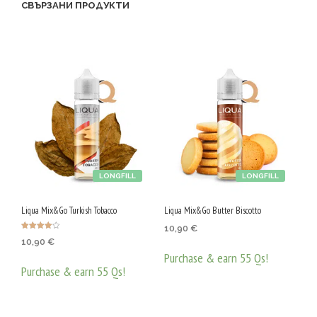
P
СВЪРЗАНИ ПРОДУКТИ
G
/
5
0
V
G
LONGFILL
LONGFILL
Liqua Mix&Go Turkish Tobacco
Liqua Mix&Go Butter Biscotto
10,90
€
Оценено с
10,90
€
4.00
от 5
Purchase & earn 55 Qs!
Purchase & earn 55 Qs!
ДОБАВЯНЕ В КОЛИЧКАТА
ДОБАВЯНЕ В КОЛИЧКАТА