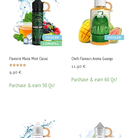
COOLER
COOLER
LONGFILL
Flavorist Maroc Mint Classic
Chefs Flavours Aroma Guango
11,90
€
Оценено с
9,90
€
5.00
от 5
Purchase & earn 60 Qs!
Purchase & earn 50 Qs!
ДОБАВЯНЕ В КОЛИЧКАТА
ДОБАВЯНЕ В КОЛИЧКАТА