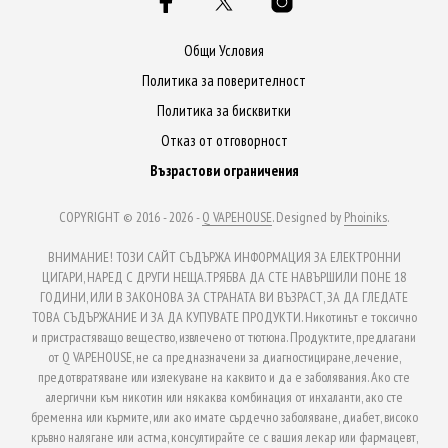
Общи Условия
Политика за поверителност
Политика за бисквитки
Отказ от отговорност
Възрастови ограничения
COPYRIGHT © 2016 - 2026 -
Q VAPEHOUSE
. Designed by
Phoiniks
.
ВНИМАНИЕ! ТОЗИ САЙТ СЪДЪРЖА ИНФОРМАЦИЯ ЗА ЕЛЕКТРОННИ
ЦИГАРИ, НАРЕД С ДРУГИ НЕЩА.ТРЯБВА ДА СТЕ НАВЪРШИЛИ ПОНЕ 18
ГОДИНИ, ИЛИ В ЗАКОНОВА ЗА СТРАНАТА ВИ ВЪЗРАСТ, ЗА ДА ГЛЕДАТЕ
ТОВА СЪДЪРЖАНИЕ И ЗА ДА КУПУВАТЕ ПРОДУКТИ. Никотинът е токсично
и пристрастяващо вещество, извлечено от тютюна. Продуктите, предлагани
от Q VAPEHOUSE, не са предназначени за диагностициране, лечение,
предотвратяване или излекуване на каквито и да е заболявания. Ако сте
алергични към никотин или някаква комбинация от инхаланти, ако сте
бременна или кърмите, или ако имате сърдечно заболяване, диабет, високо
кръвно налягане или астма, консултирайте се с вашия лекар или фармацевт,