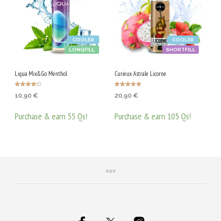
COOLER
COOLER
LONGFILL
SHORTFILL
Liqua Mix&Go Menthol
Curieux Astrale Licorne
Оценено с
Оценено с
10,90
€
20,90
€
4.25
5.00
от 5
от 5
Purchase & earn 55 Qs!
Purchase & earn 105 Qs!
ДОБАВЯНЕ В КОЛИЧКАТА
ДОБАВЯНЕ В КОЛИЧКАТА