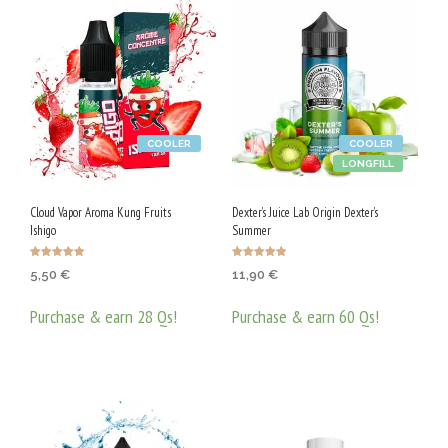
COOLER
COOLER
LONGFILL
Cloud Vapor Aroma Kung Fruits
Dexter’s Juice Lab Origin Dexter’s
Ishigo
Summer
Оценено с
Оценено с
5,50
€
11,90
€
5.00
4.90
от 5
от 5
Purchase & earn 28 Qs!
Purchase & earn 60 Qs!
ДОБАВЯНЕ В КОЛИЧКАТА
ДОБАВЯНЕ В КОЛИЧКАТА