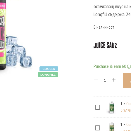
освежаващ вкус на 
Longfill съдържа 24
В наличност
Purchase & earn 60 Qs
COOLER
LONGFILL
1
×
Cu
C
20VPG
U
1
×
Cu
R
C