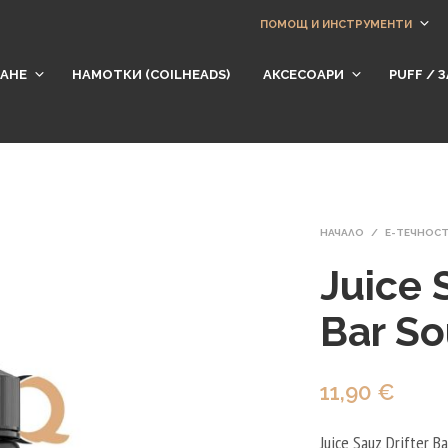
ПОМОЩ И ИНСТРУМЕНТИ
АНЕ
НАМОТКИ (СOILHEADS)
АКСЕСОАРИ
​PUFF /
НАЧАЛО
/
Е-ТЕЧНОС
Juice 
Bar So
11,90
€
Juice Sauz Drifter B