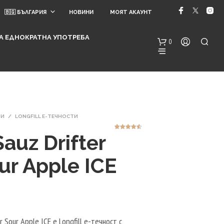
🇧🇬 БЪЛГАРИЯ
НОВИНИ
МОЯТ АКАУНТ
 ЗА ЕДНОКРАТНА УПОТРЕБА
0
ТИ
/
LONGFILL E-ТЕЧНОСТИ
Sauz Drifter
4
Оценен
4.50
от 5,
базирано
на
потребител
ur Apple ICE
ски оценки
Н
Я
М
А
Т
Е
А
ar Sour Apple ICE е Longfill е-течност с