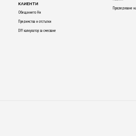
КЛИЕНТИ
Проследяване н
Обещанието Ни
Предимства и отстъпки
DIY калкулатор за смесване