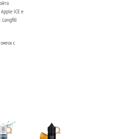
който
 Apple ICE е
 Longfill
смеси с