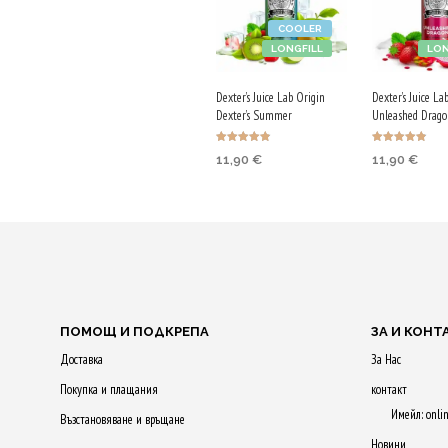
COOLER
LONGFILL
LON
Dexter’s Juice Lab Origin
Dexter’s Juice La
Dexter’s Summer
Unleashed Drago
Оценено с
Оценено с
11,90
€
11,90
€
4.90
4.86
от 5
от 5
Purchase & earn
Purchase & 
60 Qs!
60 Qs!
ДОБАВЯНЕ В
ДОБАВЯНЕ
КОЛИЧКАТА
КОЛИЧКАТ
ПОМОЩ И ПОДКРЕПА
ЗА И КОНТ
Доставка
За Нас
Покупка и плащания
контакт
Имейл: onli
Възстановяване и връщане
Новини