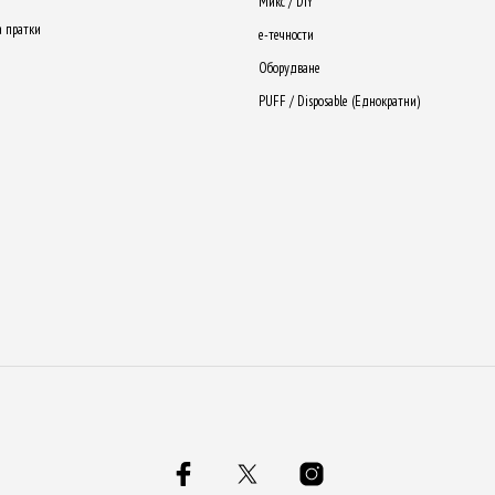
Микс / DIY
а пратки
е-течности
Оборудване
PUFF / Disposable (Еднократни)