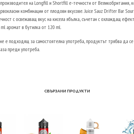
I
е производител на Longfill и Shortfill е-течности от Великобритания, 
B
T
5
N
рвокласни комбинации от плодови вкусове. Juice Sauz Drifter Bar Sour
O
A
0
E
течност с освежаващ вкус на кисела ябълка, съчетан с охлаждащ ефект.
O
L
0
B
ml аромат в бутилка от 120 ml.
S
5
M
O
T
0
L
O
не е подходящ за самостоятелна употреба, продуктът трябва да се 
E
0
-
S
база преди употреба.
R
M
2
T
V
L
0
E
E
-
V
R
G
5
P
V
E
0
G
E
T
V
СВЪРЗАНИ ПРОДУКТИ
/
G
A
P
8
E
L
G
0
T
2
/
V
A
0
5
G
L
V
0
5