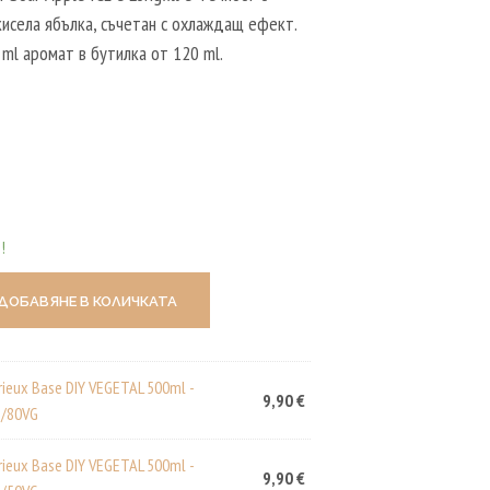
Р
кисела ябълка, съчетан с охлаждащ ефект.
Т
 ml аромат в бутилка от 120 ml.
И
К
У
Л
И
В
К
О
Л
И
!
Ч
К
А
ДОБАВЯНЕ В КОЛИЧКАТА
Т
А
.
rieux Base DIY VEGETAL 500ml -
9,90
€
/80VG
rieux Base DIY VEGETAL 500ml -
9,90
€