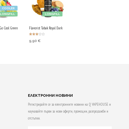
COOLER
LONGFILL
LONGFILL
Go Cool Green
Flavorist Tabak Royal Dark
Оценен
9,90
€
о с
3.00
от 5
Purchase & earn
 & earn
50 Qs!
ДОБАВЯНЕ В
КОЛИЧКАТА
НЕ В
АТА
ЕЛЕКТРОННИ НОВИНИ
Регистрирайте се за електронните новини на Q VAPEHOUSE и
научавайте първи за нови оферти, промоции, разпродажби и
отстъпки.