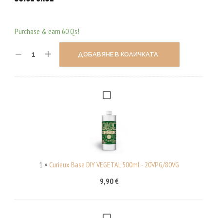
Purchase & earn 60 Qs!
ДОБАВЯНЕ В КОЛИЧКАТА
C
U
R
I
E
U
1
×
Curieux Base DIY VEGETAL 500ml - 20VPG/80VG
X
9,90
€
B
A
S