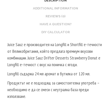
DESCRIPTION
B
E
V
O
ADDITIONAL INFORMATION
T
G
O
REVIEWS (0)
A
S
L
HAVE A QUESTION?
T
2
DIY CALCULATOR
E
0
R
V
Juice Sauz е производител на Longfill и Shortfill е-течности
V
P
от Великобритания, който предлага премиум вкусови
E
G
комбинации. Juice Sauz Drifter Desserts Strawberry Donut е
G
/
Longfill е-течност с вкус на поничка с ягоди.
E
8
T
Longfill съдържа 24 мл аромат в бутилка от 120 мл.
0
A
V
Продуктът не е подходящ за самостоятелна употреба –
L
G
необходимо е да се смеси с неутрална база преди
5
използване.
0
V