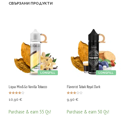
P
СВЪРЗАНИ ПРОДУКТИ
G
/
5
0
V
G
LONGFILL
LONGFILL
Liqua Mix&Go Vanilla Tobacco
Flavorist Tabak Royal Dark
Оценено с
Оценен
10,90
€
9,90
€
4.00
о с
от 5
3.00
от 5
Purchase & earn 55 Qs!
Purchase & earn 50 Qs!
ДОБАВЯНЕ В КОЛИЧКАТА
ДОБАВЯНЕ В КОЛИЧКАТА