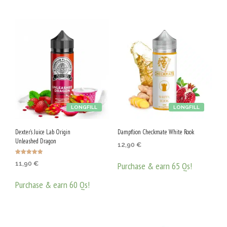
LONGFILL
LONGFILL
Dexter’s Juice Lab Origin
Dampflion Checkmate White Rook
Unleashed Dragon
12,90
€
Оценено с
11,90
€
Purchase & earn 65 Qs!
4.86
от 5
ДОБАВЯНЕ В КОЛИЧКАТА
Purchase & earn 60 Qs!
ДОБАВЯНЕ В КОЛИЧКАТА