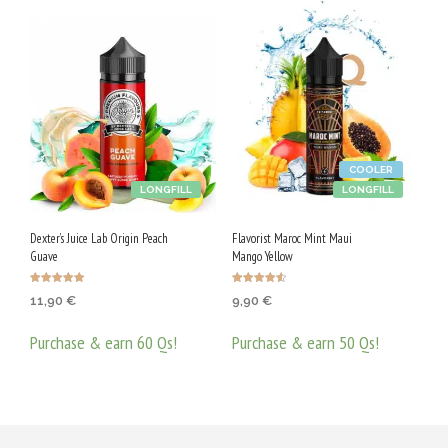
COOLER
LONGFILL
LONGFILL
Dexter’s Juice Lab Origin Peach
Flavorist Maroc Mint Maui
Guave
Mango Yellow
Оценено с
Оценено с
11,90
€
9,90
€
4.78
4.55
от 5
от 5
Purchase & earn 60 Qs!
Purchase & earn 50 Qs!
ДОБАВЯНЕ В КОЛИЧКАТА
ДОБАВЯНЕ В КОЛИЧКАТА