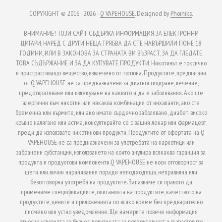
COPYRIGHT © 2016 - 2026 -
Q VAPEHOUSE
. Designed by
Phoiniks
.
ВНИМАНИЕ! ТОЗИ САЙТ СЪДЪРЖА ИНФОРМАЦИЯ ЗА ЕЛЕКТРОННИ
ЦИГАРИ, НАРЕД С ДРУГИ НЕЩА.ТРЯБВА ДА СТЕ НАВЪРШИЛИ ПОНЕ 18
ГОДИНИ, ИЛИ В ЗАКОНОВА ЗА СТРАНАТА ВИ ВЪЗРАСТ, ЗА ДА ГЛЕДАТЕ
ТОВА СЪДЪРЖАНИЕ И ЗА ДА КУПУВАТЕ ПРОДУКТИ. Никотинът е токсично
и пристрастяващо вещество, извлечено от тютюна. Продуктите, предлагани
от Q VAPEHOUSE, не са предназначени за диагностициране, лечение,
предотвратяване или излекуване на каквито и да е заболявания. Ако сте
алергични към никотин или някаква комбинация от инхаланти, ако сте
бременна или кърмите, или ако имате сърдечно заболяване, диабет, високо
кръвно налягане или астма, консултирайте се с вашия лекар или фармацевт,
преди да използвате никотинови продукти. Продуктите от офертата на Q
VAPEHOUSE не са предназначени за употребата на наркотици или
забранени субстанции, използването на които анулира всякаква гаранция за
продукта и продуктови компоненти.Q VAPEHOUSE не носи отговорност за
щети или лични наранявания поради неподходяща, неправилна или
безотговорна употреба на продуктите. Запазваме си правото да
променяме спецификациите, описанията на продуктите, качеството на
продуктите, цените и приложенията по всяко време без предварително
писмено или устно уведомление. Ще намерите повече информация
относно условията за бизнес, политиката за поверителност и възрастовите