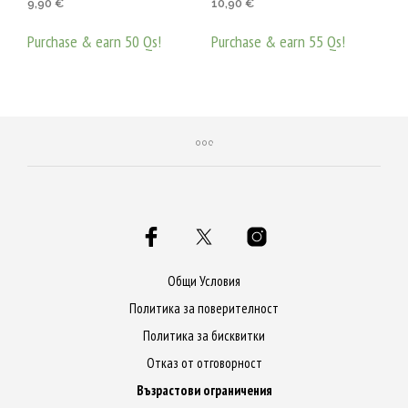
9,90
€
10,90
€
4.83
5.00
от 5
от 5
Purchase & earn 50 Qs!
Purchase & earn 55 Qs!
ДОБАВЯНЕ В КОЛИЧКАТА
ДОБАВЯНЕ В КОЛИЧКАТА
Общи Условия
Политика за поверителност
Политика за бисквитки
Отказ от отговорност
Възрастови ограничения