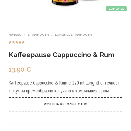
LONGFILL
НАЧАЛО
/
Е-ТЕЧНОСТИ
/
LONGFILL E-ТЕЧНОСТИ
Оценен
6
5.00
от 5,
Kaffeepause Cappuccino & Rum
базирано на
потребителск
и оценки
13,90
€
Kaffeepause Cappuccino & Rum е 120 ml Longfill е-течност
с вкус на кремообразно капучино в комбинация с ром.
ИЗЧЕРПАНО КОЛИЧЕСТВО