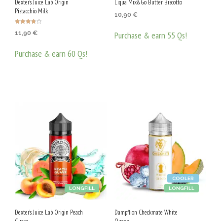
Dexter’s Juice Lab Origin
Liqua Mix&Go Butter Biscotto
Pistacchio Milk
10,90
€
Оценено
11,90
€
Purchase & earn 55 Qs!
с
3.75
от 5
ДОБАВЯНЕ В КОЛИЧКАТА
Purchase & earn 60 Qs!
ДОБАВЯНЕ В КОЛИЧКАТА
COOLER
LONGFILL
LONGFILL
Dexter’s Juice Lab Origin Peach
Dampflion Checkmate White