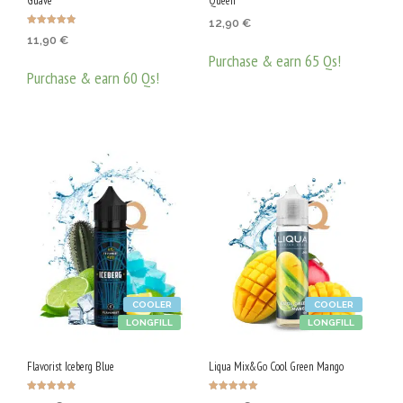
Guave
Queen
12,90
€
Оценено с
11,90
€
4.78
от 5
Purchase & earn 65 Qs!
Purchase & earn 60 Qs!
ДОБАВЯНЕ В КОЛИЧКАТА
ДОБАВЯНЕ В КОЛИЧКАТА
COOLER
COOLER
LONGFILL
LONGFILL
Flavorist Iceberg Blue
Liqua Mix&Go Cool Green Mango
Оценено с
Оценено с