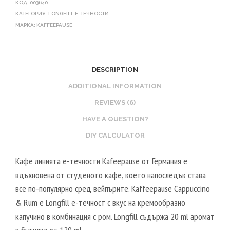
КОД:
003640
КАТЕГОРИЯ:
LONGFILL E-ТЕЧНОСТИ
МАРКА:
KAFFEEPAUSE
DESCRIPTION
ADDITIONAL INFORMATION
REVIEWS (6)
HAVE A QUESTION?
DIY CALCULATOR
Кафе линията е-течности Kafeepause от Германия е
вдъхновена от студеното кафе, което напоследък става
все по-популярно сред вейпърите. Kaffeepause Cappuccino
& Rum е Longfill е-течност с вкус на кремообразно
капучино в комбинация с ром. Longfill съдържа 20 ml аромат