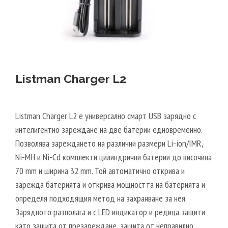
Listman Charger L2
Listman Charger L2 е универсално смарт USB зарядно с
интелигентно зареждане на две батерии едновременно.
Позволява зареждането на различни размери Li-ion/IMR,
Ni-MH и Ni-Cd комплекти цилиндрични батерии до височина
70 mm и ширина 32 mm. Той автоматично открива и
зарежда батерията и открива мощността на батерията и
определя подходящия метод на захранване за нея.
Зарядното разполага и с LED индикатор и редица защити
като защита от презареждане, защита от неправилно