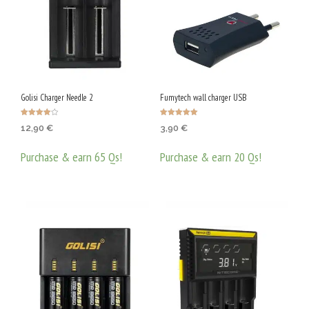
Golisi Charger Needle 2
Fumytech wall charger USB
Оценено с
Оценено с
12,90
€
3,90
€
4.00
5.00
от 5
от 5
Purchase & earn 65 Qs!
Purchase & earn 20 Qs!
ДОБАВЯНЕ В КОЛИЧКАТА
ДОБАВЯНЕ В КОЛИЧКАТА