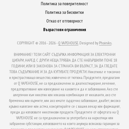
Политика за поверителност
Политика за бисквитки
Отказ от отговорност
Възрастови ограничения
COPYRIGHT © 2016 - 2026 -
Q VAPEHOUSE
. Designed by
Phoiniks
.
ВНИМАНИЕ! ТОЗИ САЙТ СЪДЪРЖА ИНФОРМАЦИЯ ЗА ЕЛЕКТРОННИ
ЦИГАРИ, НАРЕД С ДРУГИ НЕЩА.ТРЯБВА ДА СТЕ НАВЪРШИЛИ ПОНЕ 18
ГОДИНИ, ИЛИ В ЗАКОНОВА ЗА СТРАНАТА ВИ ВЪЗРАСТ, ЗА ДА ГЛЕДАТЕ
ТОВА СЪДЪРЖАНИЕ И ЗА ДА КУПУВАТЕ ПРОДУКТИ. Никотинът е токсично
и пристрастяващо вещество, извлечено от тютюна. Продуктите, предлагани
от Q VAPEHOUSE, не са предназначени за диагностициране, лечение,
предотвратяване или излекуване на каквито и да е заболявания. Ако сте
алергични към никотин или някаква комбинация от инхаланти, ако сте
бременна или кърмите, или ако имате сърдечно заболяване, диабет, високо
кръвно налягане или астма, консултирайте се с вашия лекар или фармацевт,
преди да използвате никотинови продукти. Продуктите от офертата на Q
VAPEHOUSE не са предназначени за употребата на наркотици или
забранени субстанции, използването на които анулира всякаква гаранция за