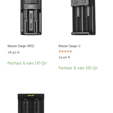
Nitecore Charger UMS2
Nitecore Charger i2
28,90
€
Оценено с
19,90
€
5.00
от 5
Purchase & earn 145 Qs!
Purchase & earn 100 Qs!
ДОБАВЯНЕ В КОЛИЧКАТА
ДОБАВЯНЕ В КОЛИЧКАТА