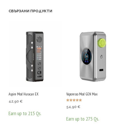
СВЪРЗАНИ ПРОДУКТИ
Aspire Mod Huracan EX
Vaporesso Mod GEN Max
42,90
€
Оценено с
54,90
€
5.00
от 5
Earn up to 215 Qs.
Earn up to 275 Qs.
ОПЦИИ
This
ОПЦИИ