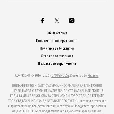
variants.
varia
The
The
options
opti
may
may
be
be
Общи Условия
chosen
chos
Политика за поверителност
on
on
Политика за бисквитки
the
the
Отказ от отговорност
product
prod
Възрастови ограничения
page
page
COPYRIGHT © 2016 - 2026 -
Q VAPEHOUSE
. Designed by
Phoiniks
.
ВНИМАНИЕ! ТОЗИ САЙТ СЪДЪРЖА ИНФОРМАЦИЯ ЗА ЕЛЕКТРОННИ
ЦИГАРИ, НАРЕД С ДРУГИ НЕЩА.ТРЯБВА ДА СТЕ НАВЪРШИЛИ ПОНЕ 18
ГОДИНИ, ИЛИ В ЗАКОНОВА ЗА СТРАНАТА ВИ ВЪЗРАСТ, ЗА ДА ГЛЕДАТЕ
ТОВА СЪДЪРЖАНИЕ И ЗА ДА КУПУВАТЕ ПРОДУКТИ. Никотинът е токсично
и пристрастяващо вещество, извлечено от тютюна. Продуктите, предлагани
от Q VAPEHOUSE, не са предназначени за диагностициране, лечение,