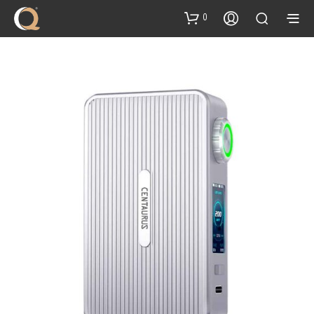
content
0