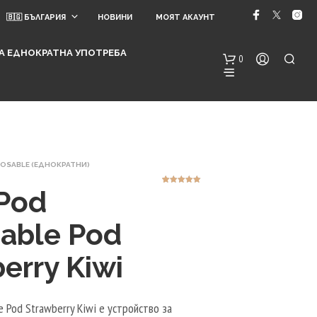
🇧🇬 БЪЛГАРИЯ
НОВИНИ
МОЯТ АКАУНТ
 ЗА ЕДНОКРАТНА УПОТРЕБА
0
SPOSABLE (ЕДНОКРАТНИ)
 Pod
2
Оценен
5.00
от 5,
базирано на
потребителск
и оценки
sable Pod
Н
Я
М
erry Kiwi
А
Т
Е
e Pod Strawberry Kiwi е устройство за
А