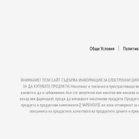
Общи Условия
Политик
ВНИМАНИЕ! ТОЗИ САЙТ СЪДЪРЖА ИНФОРМАЦИЯ ЗА ЕЛЕКТРОННИ ЦИГАРИ
ЗА ДА КУПУВАТЕ ПРОДУКТИ. Никотинът е токсично и пристрастяващо веще
каквито и да е заболявания. Ако сте алергични към никотин или някаква к
лекар или фармацевт, преди да използвате никотинови продукти. Продукти
продукта и продуктови компоненти.Q VAPEHOUSE не носи отговорност за
описанията на продуктите, качеството на продуктите, цените и при