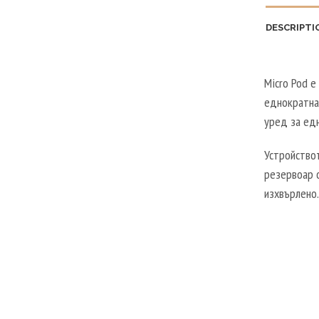
DESCRIPTI
Micro Pod е
еднократна 
уред за едн
Устройствот
резервоар о
изхвърлено.