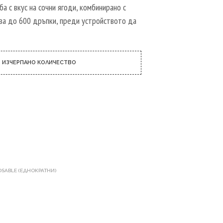
Р
а с вкус на сочни ягоди, комбинирано с
Т
ява до 600 дръпки, преди устройството да
И
К
У
Л
И
ИЗЧЕРПАНО КОЛИЧЕСТВО
В
К
О
Л
И
Ч
К
А
Т
А
.
POSABLE (ЕДНОКРАТНИ)