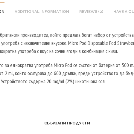
ON
ADDITIONAL INFORMATION
REVIEWS (2)
HAVE A Q
 британски производител, който предлага богат избор от устройства
употреба с изключителни вкусове. Micro Pod Disposable Pod Strawber
ократна употреба с вкус на сочни ягоди в комбинация с киви.
о за еднократна употреба Micro Pod се състои от батерия от 500 m
т 2 ml, който осигурява до 600 дръпки, преди устройството да бъд
 Устройството съдържа 20 mg/ml (2%) никотинова сол.
СВЪРЗАНИ ПРОДУКТИ