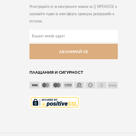
variants.
variants.
Регистрирайте се за електронните новини на Q VAPEHOUSE и
The
The
научавайте първи за нови оферти, промоции, разпродажби и
options
options
отстъпки.
may
may
be
be
ВАШИЯТ
chosen
chosen
ИМЕЙЛ
on
АДРЕС
on
the
the
product
product
ПЛАЩАНИЯ И СИГУРНОСТ
page
page