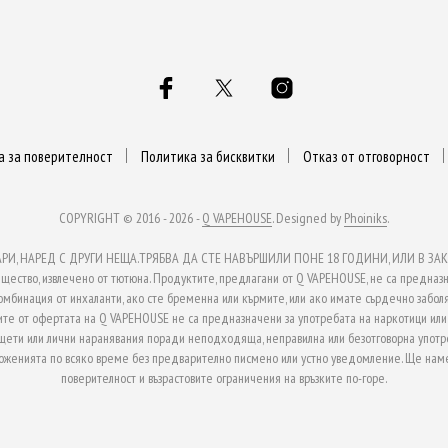
а за поверителност
Политика за бисквитки
Отказ от отговорност
COPYRIGHT © 2016 - 2026 -
Q VAPEHOUSE
. Designed by
Phoiniks
.
, НАРЕД С ДРУГИ НЕЩА.ТРЯБВА ДА СТЕ НАВЪРШИЛИ ПОНЕ 18 ГОДИНИ, ИЛИ В ЗАКО
ство, извлечено от тютюна. Продуктите, предлагани от Q VAPEHOUSE, не са предназн
омбинация от инхаланти, ако сте бременна или кърмите, или ако имате сърдечно заболя
те от офертата на Q VAPEHOUSE не са предназначени за употребата на наркотици или з
 щети или лични наранявания поради неподходяща, неправилна или безотговорна употр
ложенията по всяко време без предварително писмено или устно уведомление. Ще наме
поверителност и възрастовите ограничения на връзките по-горе.