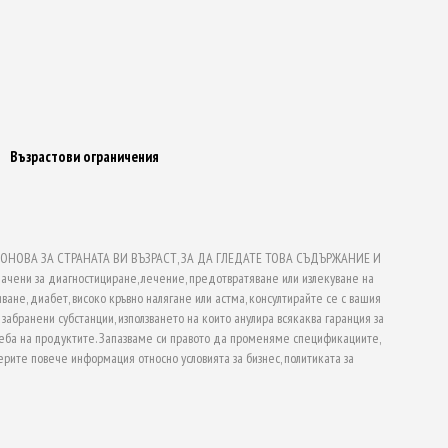
Възрастови ограничения
НОВА ЗА СТРАНАТА ВИ ВЪЗРАСТ, ЗА ДА ГЛЕДАТЕ ТОВА СЪДЪРЖАНИЕ И
ачени за диагностициране, лечение, предотвратяване или излекуване на
ване, диабет, високо кръвно налягане или астма, консултирайте се с вашия
абранени субстанции, използването на които анулира всякаква гаранция за
еба на продуктите. Запазваме си правото да променяме спецификациите,
рите повече информация относно условията за бизнес, политиката за