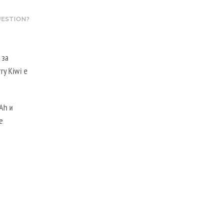
UESTION?
 за
ry Kiwi е
Ah и
е