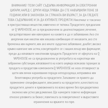
ВНИМАНИЕ! ТОЗИ САЙТ СЪДЪРЖА ИНФОРМАЦИЯ ЗА ЕЛЕКТРОННИ
ЦИГАРИ, НАРЕД С ДРУГИ НЕЩА.ТРЯБВА ДА СТЕ НАВЪРШИЛИ ПОНЕ 18
ГОДИНИ, ИЛИ В ЗАКОНОВА ЗА СТРАНАТА ВИ ВЪЗРАСТ, ЗА ДА ГЛЕДАТЕ
ТОВА СЪДЪРЖАНИЕ И ЗА ДА КУПУВАТЕ ПРОДУКТИ. Никотинът е токсично
и пристрастяващо вещество, извлечено от тютюна. Продуктите, предлагани
от Q VAPEHOUSE, не са предназначени за диагностициране, лечение,
предотвратяване или излекуване на каквито и да е заболявания. Ако сте
алергични към никотин или някаква комбинация от инхаланти, ако сте
бременна или кърмите, или ако имате сърдечно заболяване, диабет, високо
кръвно налягане или астма, консултирайте се с вашия лекар или фармацевт,
преди да използвате никотинови продукти. Продуктите от офертата на Q
VAPEHOUSE не са предназначени за употребата на наркотици или
забранени субстанции, използването на които анулира всякаква гаранция за
продукта и продуктови компоненти.Q VAPEHOUSE не носи отговорност за
щети или лични наранявания поради неподходяща, неправилна или
безотговорна употреба на продуктите. Запазваме си правото да
променяме спецификациите, описанията на продуктите, качеството на
продуктите, цените и приложенията по всяко време без предварително
писмено или устно уведомление. Ще намерите повече информация
относно условията за бизнес, политиката за поверителност и възрастовите
ограничения на връзките по-горе.