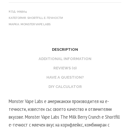
КОД:
005504
КАТЕГОРИЯ:
SHORTFILL Е-ТЕЧНОСТИ
МАРКА:
MONSTER VAPE LABS
DESCRIPTION
ADDITIONAL INFORMATION
REVIEWS (0)
HAVE A QUESTION?
DIY CALCULATOR
Monster Vape Labs е американски производител на е-
течности, известен със своето качество и отличителни
вкусове. Monster Vape Labs The Milk Berry Crunch е Shortfill
е-течност с млечен вкус на корнфлейкс, комбиниран с