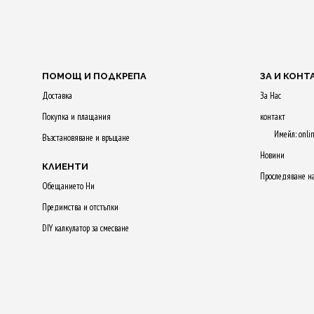
50 Qs!
ДОБАВЯНЕ
КОЛИЧКАТ
ДОБАВЯНЕ В
КОЛИЧКАТА
ПОМОЩ И ПОДКРЕПА
ЗА И КОНТ
Доставка
За Нас
Покупка и плащания
контакт
Имейл: onli
Възстановяване и връщане
Новини
КЛИЕНТИ
Проследяване н
Обещанието Ни
Предимства и отстъпки
DIY калкулатор за смесване