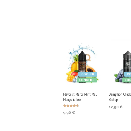
COOLER
C
LONGFILL
LON
Flavorist Maroc Mint Maui
Dampflion Check
Mango Yellow
Bishop
12,90
€
Оценено с
9,90
€
4.55
от 5
Purchase & 
Purchase & earn
65 Qs!