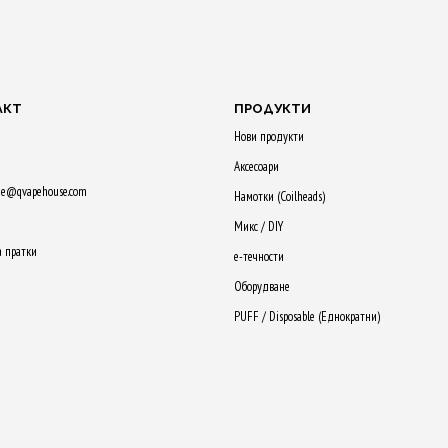
55 Qs!
60 Qs!
 В
ДОБАВЯНЕ В
А
КОЛИЧКАТА
ДОБАВЯНЕ В
ДОБАВЯ
КОЛИЧКАТА
КОЛИЧК
АКТ
ПРОДУКТИ
Нови продукти
Аксесоари
ne@qvapehouse.com
Намотки (Сoilheads)
Микс / DIY
а пратки
е-течности
Оборудване
PUFF / Disposable (Еднократни)