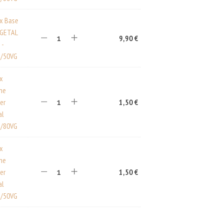
ux Base
EGETAL
9,90
€
 -
/50VG
ux
ine
er
1,50
€
al
/80VG
ux
ine
er
1,50
€
al
/50VG