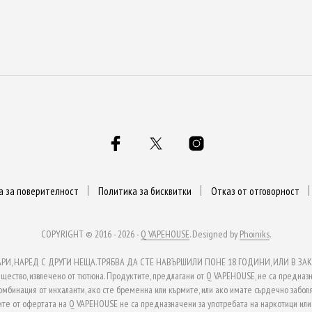
а за поверителност
Политика за бисквитки
Отказ от отговорност
COPYRIGHT © 2016 - 2026 -
Q VAPEHOUSE
. Designed by
Phoiniks
.
, НАРЕД С ДРУГИ НЕЩА.ТРЯБВА ДА СТЕ НАВЪРШИЛИ ПОНЕ 18 ГОДИНИ, ИЛИ В ЗАКО
ство, извлечено от тютюна. Продуктите, предлагани от Q VAPEHOUSE, не са предназн
омбинация от инхаланти, ако сте бременна или кърмите, или ако имате сърдечно заболя
те от офертата на Q VAPEHOUSE не са предназначени за употребата на наркотици или з