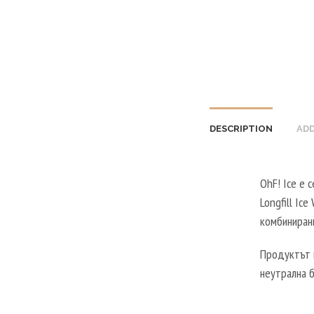
DESCRIPTION
ADD
OhF! Ice е 
Longfill Ic
комбинирани
Продуктът 
неутрална 