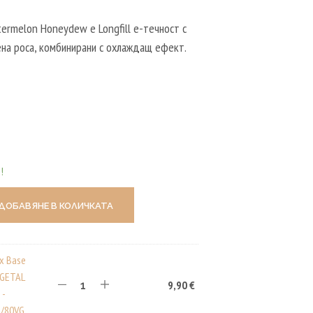
Р
Т
atermelon Honeydew е Longfill е-течност с
И
ена роса, комбинирани с охлаждащ ефект.
К
У
Л
И
В
К
О
Л
И
Ч
!
К
А
Т
ДОБАВЯНЕ В КОЛИЧКАТА
А
.
ux Base
EGETAL
9,90
€
 -
/80VG