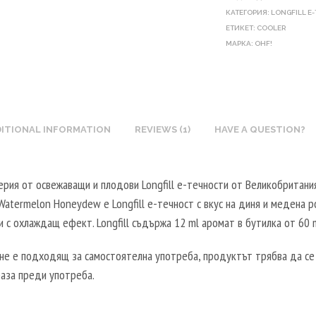
C
V
E
A
КАТЕГОРИЯ:
LONGFILL E
O
E
U
L
ЕТИКЕТ:
COOLER
T
G
МАРКА:
X
OHF!
5
I
E
N
0
N
T
I
0
E
A
C
M
B
L
O
L
O
ITIONAL INFORMATION
REVIEWS (1)
HAVE A QUESTION?
5
T
-
O
0
I
2
S
0
N
0
серия от освежаващи и плодови Longfill е-течности от Великобритания
T
M
E
V
e Watermelon Honeydew е Longfill е-течност с вкус на диня и медена р
E
L
B
P
 с охлаждащ ефект. Longfill съдържа 12 ml аромат в бутилка от 60 m
R
-
O
G
V
5
O
/
не е подходящ за самостоятелна употреба, продуктът трябва да се 
E
0
S
8
база преди употреба.
G
V
T
0
E
P
E
V
T
G