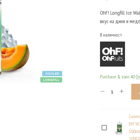
OhF! Longfill Ice W
вкус на диня и мед
В наличност
COOLER
Purchase & earn 40 Qs
LONGFILL
Curie
DIY V
C
500ml
20VPG
U