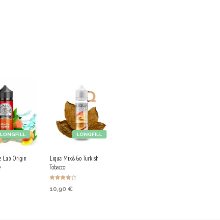
LONGFILL
LONGFILL
ce Lab Origin
Liqua Mix&Go Turkish
e
Tobacco
Оценено с
10,90
€
4.00
от 5
 & earn
Purchase & earn