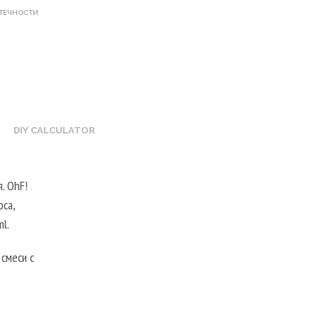
-ТЕЧНОСТИ
DIY CALCULATOR
. OhF!
оса,
l.
смеси с