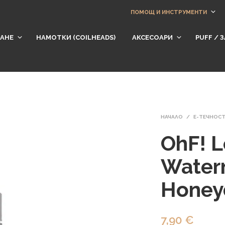
ПОМОЩ И ИНСТРУМЕНТИ
АНЕ
НАМОТКИ (СOILHEADS)
АКСЕСОАРИ
​PUFF /
НАЧАЛО
/
Е-ТЕЧНОС
OhF! L
Water
Hone
7,90
€