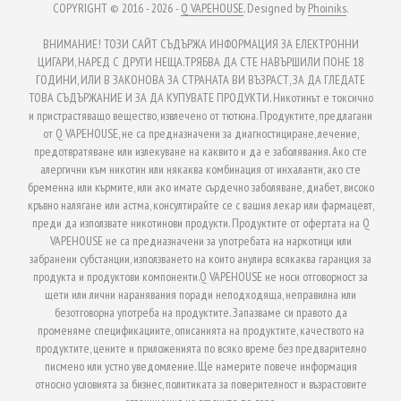
COPYRIGHT © 2016 - 2026 -
Q VAPEHOUSE
. Designed by
Phoiniks
.
ВНИМАНИЕ! ТОЗИ САЙТ СЪДЪРЖА ИНФОРМАЦИЯ ЗА ЕЛЕКТРОННИ
ЦИГАРИ, НАРЕД С ДРУГИ НЕЩА.ТРЯБВА ДА СТЕ НАВЪРШИЛИ ПОНЕ 18
ГОДИНИ, ИЛИ В ЗАКОНОВА ЗА СТРАНАТА ВИ ВЪЗРАСТ, ЗА ДА ГЛЕДАТЕ
ТОВА СЪДЪРЖАНИЕ И ЗА ДА КУПУВАТЕ ПРОДУКТИ. Никотинът е токсично
и пристрастяващо вещество, извлечено от тютюна. Продуктите, предлагани
от Q VAPEHOUSE, не са предназначени за диагностициране, лечение,
предотвратяване или излекуване на каквито и да е заболявания. Ако сте
алергични към никотин или някаква комбинация от инхаланти, ако сте
бременна или кърмите, или ако имате сърдечно заболяване, диабет, високо
кръвно налягане или астма, консултирайте се с вашия лекар или фармацевт,
преди да използвате никотинови продукти. Продуктите от офертата на Q
VAPEHOUSE не са предназначени за употребата на наркотици или
забранени субстанции, използването на които анулира всякаква гаранция за
продукта и продуктови компоненти.Q VAPEHOUSE не носи отговорност за
щети или лични наранявания поради неподходяща, неправилна или
безотговорна употреба на продуктите. Запазваме си правото да
променяме спецификациите, описанията на продуктите, качеството на
продуктите, цените и приложенията по всяко време без предварително
писмено или устно уведомление. Ще намерите повече информация
относно условията за бизнес, политиката за поверителност и възрастовите