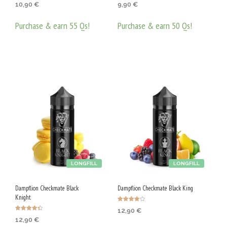
10,90
€
9,90
€
4.25
о с
от 5
3.00
от 5
Purchase & earn 55 Qs!
Purchase & earn 50 Qs!
ДОБАВЯНЕ В КОЛИЧКАТА
ДОБАВЯНЕ В КОЛИЧКАТА
LONGFILL
LONGFILL
Dampflion Checkmate Black
Dampflion Checkmate Black King
Knight
Оценено с
12,90
€
4.00
Оценено с
от 5
12,90
€
4.40
от 5