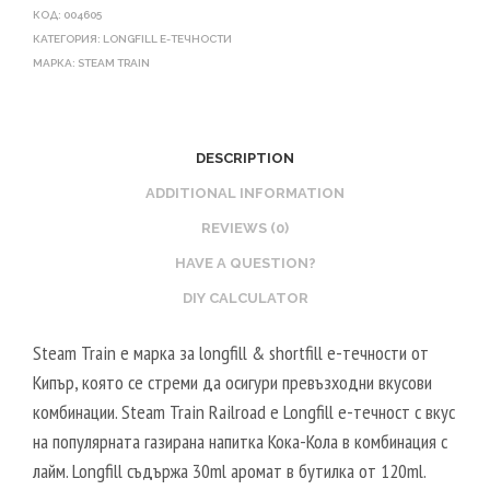
КОД:
004605
КАТЕГОРИЯ:
LONGFILL E-ТЕЧНОСТИ
МАРКА:
STEAM TRAIN
DESCRIPTION
ADDITIONAL INFORMATION
REVIEWS (0)
HAVE A QUESTION?
DIY CALCULATOR
Steam Train е марка за longfill & shortfill е-течности от
Кипър, която се стреми да осигури превъзходни вкусови
комбинации. Steam Train Railroad е Longfill е-течност с вкус
на популярната газирана напитка Кока-Кола в комбинация с
лайм. Longfill съдържа 30ml аромат в бутилка от 120ml.