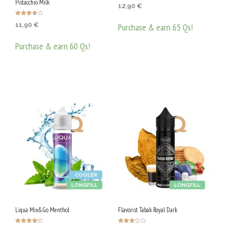
Pistacchio Milk
12,90
€
Оценено
11,90
€
Purchase & earn 65 Qs!
с
3.75
от 5
ДОБАВЯНЕ В КОЛИЧКАТА
Purchase & earn 60 Qs!
ДОБАВЯНЕ В КОЛИЧКАТА
COOLER
LONGFILL
LONGFILL
Liqua Mix&Go Menthol
Flavorist Tabak Royal Dark
Оценено с
Оценен