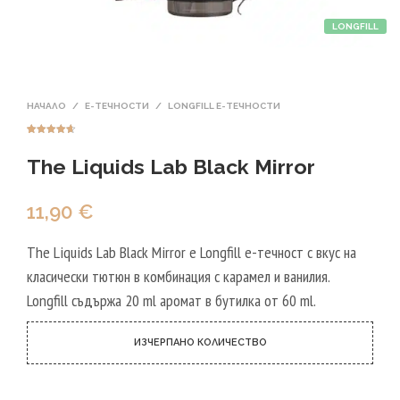
LONGFILL
НАЧАЛО
/
Е-ТЕЧНОСТИ
/
LONGFILL E-ТЕЧНОСТИ
Оценен
5
4.60
от 5,
The Liquids Lab Black Mirror
базирано
на
потребителс
ки оценки
11,90
€
The Liquids Lab Black Mirror е Longfill е-течност с вкус на
класически тютюн в комбинация с карамел и ванилия.
Longfill съдържа 20 ml аромат в бутилка от 60 ml.
ИЗЧЕРПАНО КОЛИЧЕСТВО