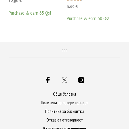
12,90
€
Оценено с
9,90
€
4.55
от 5
Purchase & earn 65 Qs!
Purchase & earn 50 Qs!
ДОБАВЯНЕ В КОЛИЧКАТА
ДОБАВЯНЕ В КОЛИЧКАТА
Общи Условия
Политика за поверителност
Политика за бисквитки
Отказ от отговорност
Възрастови ограничения