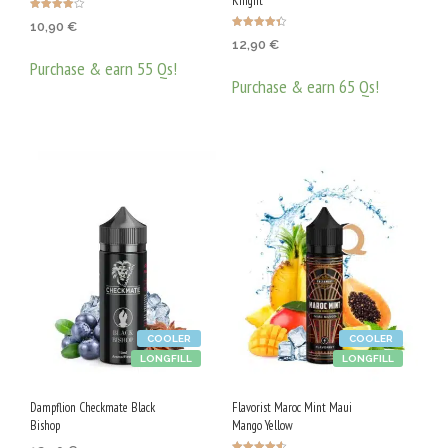
Knight
Оценено с
10,90
€
4.00
Оценено с
от 5
12,90
€
4.40
от 5
Purchase & earn 55 Qs!
Purchase & earn 65 Qs!
ДОБАВЯНЕ В КОЛИЧКАТА
ДОБАВЯНЕ В КОЛИЧКАТА
COOLER
COOLER
LONGFILL
LONGFILL
Dampflion Checkmate Black
Flavorist Maroc Mint Maui
Bishop
Mango Yellow