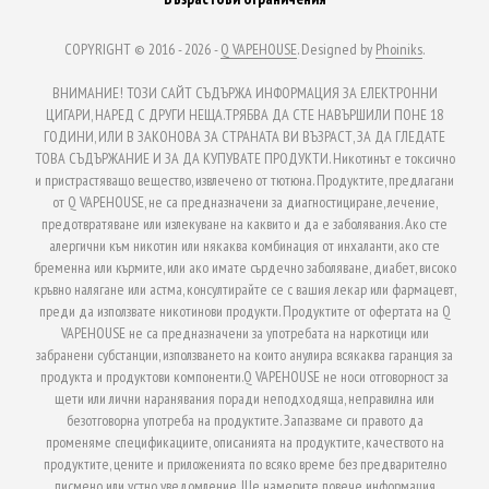
COPYRIGHT © 2016 - 2026 -
Q VAPEHOUSE
. Designed by
Phoiniks
.
ВНИМАНИЕ! ТОЗИ САЙТ СЪДЪРЖА ИНФОРМАЦИЯ ЗА ЕЛЕКТРОННИ
ЦИГАРИ, НАРЕД С ДРУГИ НЕЩА.ТРЯБВА ДА СТЕ НАВЪРШИЛИ ПОНЕ 18
ГОДИНИ, ИЛИ В ЗАКОНОВА ЗА СТРАНАТА ВИ ВЪЗРАСТ, ЗА ДА ГЛЕДАТЕ
ТОВА СЪДЪРЖАНИЕ И ЗА ДА КУПУВАТЕ ПРОДУКТИ. Никотинът е токсично
и пристрастяващо вещество, извлечено от тютюна. Продуктите, предлагани
от Q VAPEHOUSE, не са предназначени за диагностициране, лечение,
предотвратяване или излекуване на каквито и да е заболявания. Ако сте
алергични към никотин или някаква комбинация от инхаланти, ако сте
бременна или кърмите, или ако имате сърдечно заболяване, диабет, високо
кръвно налягане или астма, консултирайте се с вашия лекар или фармацевт,
преди да използвате никотинови продукти. Продуктите от офертата на Q
VAPEHOUSE не са предназначени за употребата на наркотици или
забранени субстанции, използването на които анулира всякаква гаранция за
продукта и продуктови компоненти.Q VAPEHOUSE не носи отговорност за
щети или лични наранявания поради неподходяща, неправилна или
безотговорна употреба на продуктите. Запазваме си правото да
променяме спецификациите, описанията на продуктите, качеството на
продуктите, цените и приложенията по всяко време без предварително
писмено или устно уведомление. Ще намерите повече информация