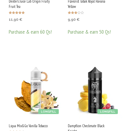
Dexter’s Juice Lab Origin Fruity
Flavorist Tabak Royal Havana
Fruit Tea
Yellow
Оценено с
Оценен
11,90
€
9,90
€
5.00
о с
от 5
3.00
от 5
Purchase & earn 60 Qs!
Purchase & earn 50 Qs!
ДОБАВЯНЕ В КОЛИЧКАТА
ДОБАВЯНЕ В КОЛИЧКАТА
LONGFILL
LONGFILL
Liqua Mix&Go Vanilla Tobacco
Dampflion Checkmate Black