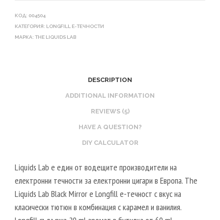
КОД:
004504
КАТЕГОРИЯ:
LONGFILL E-ТЕЧНОСТИ
МАРКА:
THE LIQUIDS LAB
DESCRIPTION
ADDITIONAL INFORMATION
REVIEWS (5)
HAVE A QUESTION?
DIY CALCULATOR
Liquids Lab е един от водещите производители на
електронни течности за електронни цигари в Европа. The
Liquids Lab Black Mirror е Longfill е-течност с вкус на
класически тютюн в комбинация с карамел и ванилия.