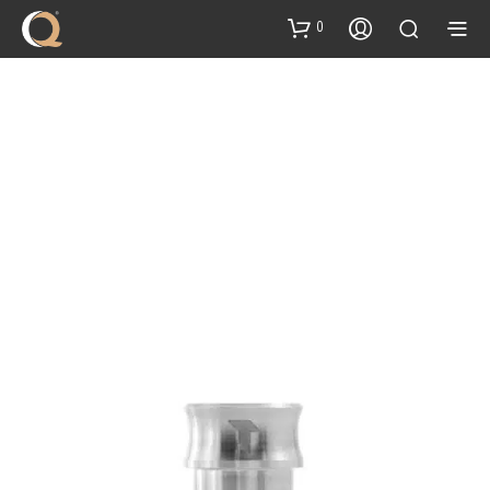
content
0