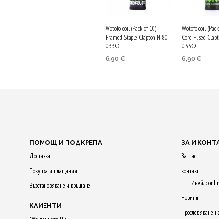
Wotofo coil (Pack of 10)
Wotofo coil (Pack
Framed Staple Clapton Ni80
Core Fused Clap
0.33Ω
0.33Ω
6,90
€
6,90
€
Purchase & earn
Purchase & 
35 Qs!
35 Qs!
ДОБАВЯНЕ В
ДОБАВЯНЕ
КОЛИЧКАТА
КОЛИЧКАТ
ПОМОЩ И ПОДКРЕПА
ЗА И КОНТ
Доставка
За Нас
Покупка и плащания
контакт
Имейл: onli
Възстановяване и връщане
Новини
КЛИЕНТИ
Проследяване н