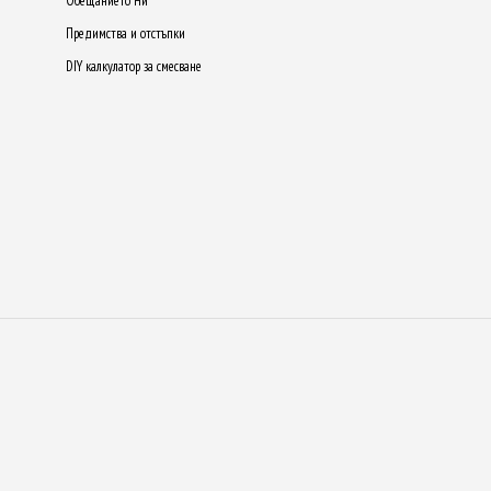
Обещанието Ни
Предимства и отстъпки
DIY калкулатор за смесване