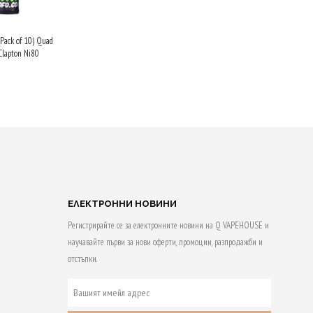
(Pack of 10) Quad
Clapton Ni80
 & earn
НЕ В
АТА
ЕЛЕКТРОННИ НОВИНИ
Регистрирайте се за електронните новини на Q VAPEHOUSE и
научавайте първи за нови оферти, промоции, разпродажби и
отстъпки.
ВАШИЯТ
ИМЕЙЛ