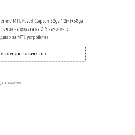
Р
Т
И
К
erfine MTL Fused Clapton 32ga * 2(=)+38ga
У
тел за направата на DIY намотки, с
Л
одящо за MTL устройства.
И
В
К
О
ИЗЧЕРПАНО КОЛИЧЕСТВО
Л
И
Ч
К
А
И И НАМОТКИ
Т
А
.