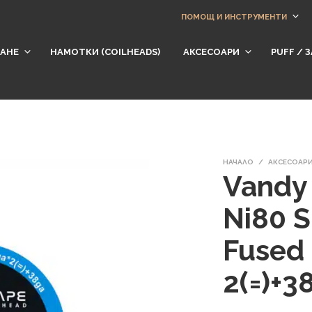
ПОМОЩ И ИНСТРУМЕНТИ
АНЕ
НАМОТКИ (СOILHEADS)
АКСЕСОАРИ
​PUFF /
НАЧАЛО
/
АКСЕСОАР
Vandy 
Ni80 S
Fused 
2(=)+3