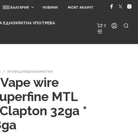
🇧🇬 БЪЛГАРИЯ
НОВИНИ
МОЯТ АКАУНТ
 ЗА ЕДНОКРАТНА УПОТРЕБА
0
И
/
ПРОВОДНИЦИ И НАМОТКИ
Vape wire
uperfine MTL
Н
Я
Clapton 32ga *
М
А
8ga
Т
Е
А