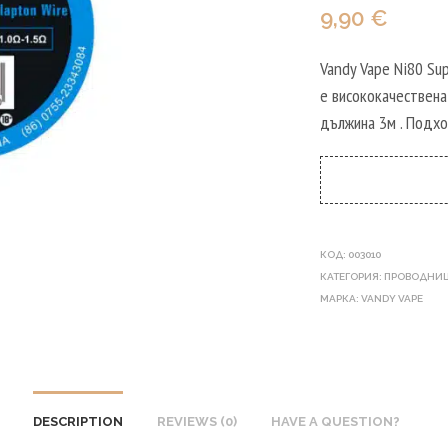
9,90
€
Vandy Vape Ni80 Sup
е висококачественa 
дължина 3м . Подх
КОД:
003010
КАТЕГОРИЯ:
ПРОВОДНИЦ
МАРКА:
VANDY VAPE
DESCRIPTION
REVIEWS (0)
HAVE A QUESTION?