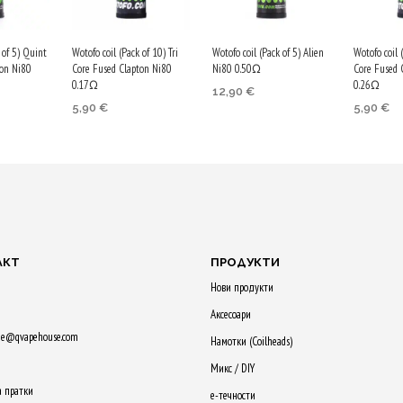
 of 5) Quint
Wotofo coil (Pack of 10) Tri
Wotofo coil (Pack of 5) Alien
Wotofo coil 
ton Ni80
Core Fused Clapton Ni80
Ni80 0.50Ω
Core Fused 
0.17Ω
0.26Ω
12,90
€
5,90
€
5,90
€
Purchase & earn
earn
Purchase & earn
Purchase
65 Qs!
30 Qs!
30 Qs!
ДОБАВЯНЕ В
КОЛИЧКАТА
 В
ДОБАВЯНЕ В
ДОБАВЯ
А
КОЛИЧКАТА
КОЛИЧК
АКТ
ПРОДУКТИ
Нови продукти
Аксесоари
ne@qvapehouse.com
Намотки (Сoilheads)
Микс / DIY
а пратки
е-течности