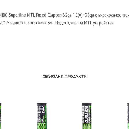
Ni80 Superfine MTL Fused Clapton 32ga * 2(=)+38ga е висококачестве
а DIY намотки, с дължина 3м . Подходящо за MTL устройства.
СВЪРЗАНИ ПРОДУКТИ