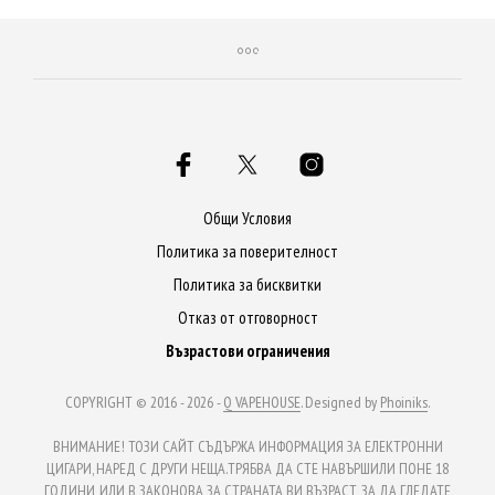
has
has
multiple
mult
variants.
varia
The
The
options
opti
may
may
be
be
Общи Условия
chosen
chos
Политика за поверителност
on
on
Политика за бисквитки
the
the
Отказ от отговорност
product
prod
Възрастови ограничения
page
page
COPYRIGHT © 2016 - 2026 -
Q VAPEHOUSE
. Designed by
Phoiniks
.
ВНИМАНИЕ! ТОЗИ САЙТ СЪДЪРЖА ИНФОРМАЦИЯ ЗА ЕЛЕКТРОННИ
ЦИГАРИ, НАРЕД С ДРУГИ НЕЩА.ТРЯБВА ДА СТЕ НАВЪРШИЛИ ПОНЕ 18
ГОДИНИ, ИЛИ В ЗАКОНОВА ЗА СТРАНАТА ВИ ВЪЗРАСТ, ЗА ДА ГЛЕДАТЕ