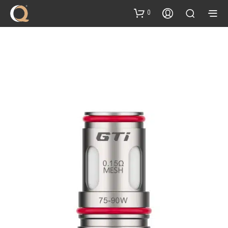
content
0