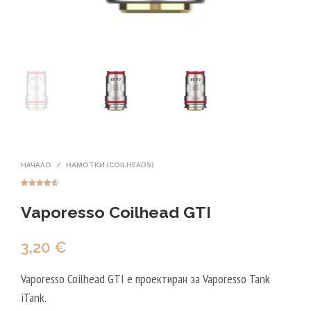
НАЧАЛО
/
НАМОТКИ (СOILHEADS)
Оценен
2
4.50
от 5,
Vaporesso Coilhead GTI
базирано
на
потребител
ски оценки
3,20
€
Vaporesso Coilhead GTI е проектиран за Vaporesso Tank
iTank.