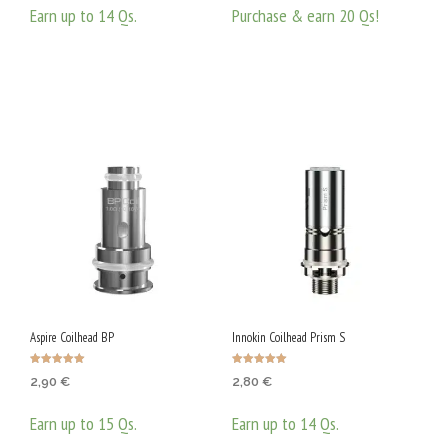
Earn up to 14 Qs.
Purchase & earn 20 Qs!
ОПЦИИ
ДОБАВЯНЕ В КОЛИЧКАТА
This
product
has
multiple
variants.
The
options
may
be
chosen
on
Aspire Coilhead BP
Innokin Coilhead Prism S
the
product
Оценено с
Оценено с
2,90
€
2,80
€
5.00
5.00
от 5
от 5
page
Earn up to 15 Qs.
Earn up to 14 Qs.