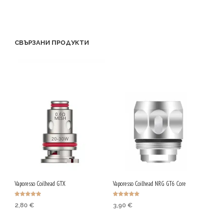
СВЪРЗАНИ ПРОДУКТИ
Vaporesso Coilhead GTX
Vaporesso Coilhead NRG GT6 Core
Оценено с
Оценено с
2,80
€
3,90
€
4.95
5.00
от 5
от 5