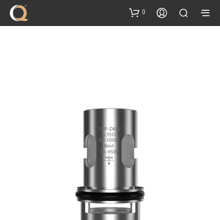
content
0