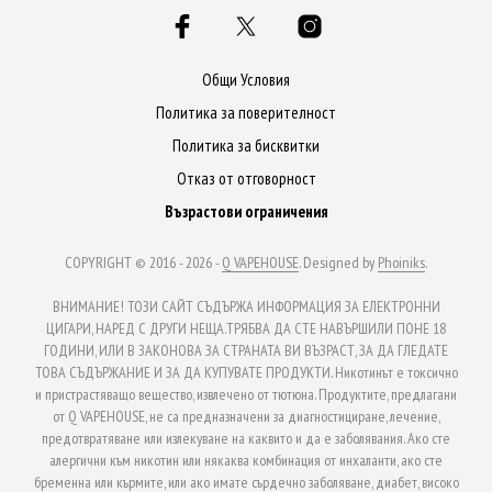
options
opti
may
may
be
be
Общи Условия
chosen
chos
Политика за поверителност
on
on
Политика за бисквитки
the
the
Отказ от отговорност
product
prod
Възрастови ограничения
page
page
COPYRIGHT © 2016 - 2026 -
Q VAPEHOUSE
. Designed by
Phoiniks
.
ВНИМАНИЕ! ТОЗИ САЙТ СЪДЪРЖА ИНФОРМАЦИЯ ЗА ЕЛЕКТРОННИ
ЦИГАРИ, НАРЕД С ДРУГИ НЕЩА.ТРЯБВА ДА СТЕ НАВЪРШИЛИ ПОНЕ 18
ГОДИНИ, ИЛИ В ЗАКОНОВА ЗА СТРАНАТА ВИ ВЪЗРАСТ, ЗА ДА ГЛЕДАТЕ
ТОВА СЪДЪРЖАНИЕ И ЗА ДА КУПУВАТЕ ПРОДУКТИ. Никотинът е токсично
и пристрастяващо вещество, извлечено от тютюна. Продуктите, предлагани
от Q VAPEHOUSE, не са предназначени за диагностициране, лечение,
предотвратяване или излекуване на каквито и да е заболявания. Ако сте
алергични към никотин или някаква комбинация от инхаланти, ако сте
бременна или кърмите, или ако имате сърдечно заболяване, диабет, високо