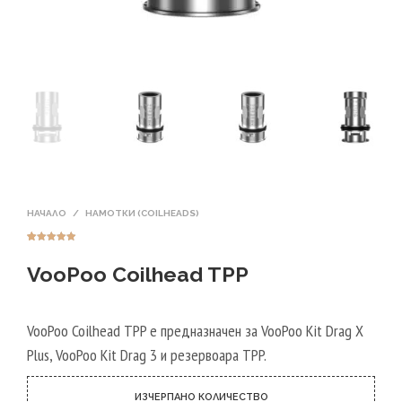
НАЧАЛО
/
НАМОТКИ (СOILHEADS)
Оценен
15
4.87
от 5,
VooPoo Coilhead TPP
базирано на
потребителс
ки оценки
VooPoo Coilhead TPP е предназначен за VooPoo Kit Drag X
Plus, VooPoo Kit Drag 3 и резервоара TPP.
ИЗЧЕРПАНО КОЛИЧЕСТВО