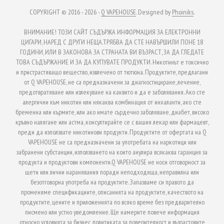
COPYRIGHT © 2016 - 2026 -
Q VAPEHOUSE
. Designed by
Phoiniks
.
ВНИМАНИЕ! ТОЗИ САЙТ СЪДЪРЖА ИНФОРМАЦИЯ ЗА ЕЛЕКТРОННИ
ЦИГАРИ, НАРЕД С ДРУГИ НЕЩА.ТРЯБВА ДА СТЕ НАВЪРШИЛИ ПОНЕ 18
ГОДИНИ, ИЛИ В ЗАКОНОВА ЗА СТРАНАТА ВИ ВЪЗРАСТ, ЗА ДА ГЛЕДАТЕ
ТОВА СЪДЪРЖАНИЕ И ЗА ДА КУПУВАТЕ ПРОДУКТИ. Никотинът е токсично
и пристрастяващо вещество, извлечено от тютюна. Продуктите, предлагани
от Q VAPEHOUSE, не са предназначени за диагностициране, лечение,
предотвратяване или излекуване на каквито и да е заболявания. Ако сте
алергични към никотин или някаква комбинация от инхаланти, ако сте
бременна или кърмите, или ако имате сърдечно заболяване, диабет, високо
кръвно налягане или астма, консултирайте се с вашия лекар или фармацевт,
преди да използвате никотинови продукти. Продуктите от офертата на Q
VAPEHOUSE не са предназначени за употребата на наркотици или
забранени субстанции, използването на които анулира всякаква гаранция за
продукта и продуктови компоненти.Q VAPEHOUSE не носи отговорност за
щети или лични наранявания поради неподходяща, неправилна или
безотговорна употреба на продуктите. Запазваме си правото да
променяме спецификациите, описанията на продуктите, качеството на
продуктите, цените и приложенията по всяко време без предварително
писмено или устно уведомление. Ще намерите повече информация
относно условията за бизнес, политиката за поверителност и възрастовите