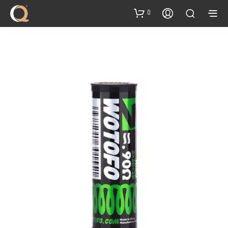
content
0