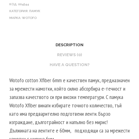
КОД:
004544
КАТЕГОРИЯ:
ПАМУК
МАРКА:
WOTOFO
DESCRIPTION
REVIEWS (0)
HAVE A QUESTION?
Wotofo cotton Xfiber 6mm е качествен памук, предназначен
за мрежести намотки, който силно абсорбира е-течност и
запазва качеството си при високи температури. С памука
Wotofo Xfiber винаги избирате точното количество, тъй
като има предварително подготвени ленти. Бързо
изграждане, дълготрайност и напълно без мирис!
Дължината на лентите е 60мм, подходящи са за мрежести
намотки с ширина 6мм.