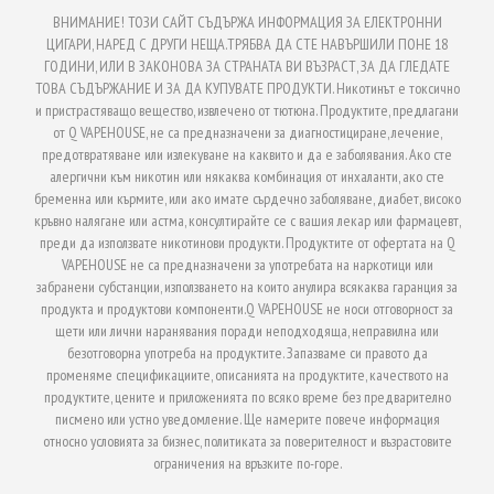
ВНИМАНИЕ! ТОЗИ САЙТ СЪДЪРЖА ИНФОРМАЦИЯ ЗА ЕЛЕКТРОННИ
ЦИГАРИ, НАРЕД С ДРУГИ НЕЩА.ТРЯБВА ДА СТЕ НАВЪРШИЛИ ПОНЕ 18
ГОДИНИ, ИЛИ В ЗАКОНОВА ЗА СТРАНАТА ВИ ВЪЗРАСТ, ЗА ДА ГЛЕДАТЕ
ТОВА СЪДЪРЖАНИЕ И ЗА ДА КУПУВАТЕ ПРОДУКТИ. Никотинът е токсично
и пристрастяващо вещество, извлечено от тютюна. Продуктите, предлагани
от Q VAPEHOUSE, не са предназначени за диагностициране, лечение,
предотвратяване или излекуване на каквито и да е заболявания. Ако сте
алергични към никотин или някаква комбинация от инхаланти, ако сте
бременна или кърмите, или ако имате сърдечно заболяване, диабет, високо
кръвно налягане или астма, консултирайте се с вашия лекар или фармацевт,
преди да използвате никотинови продукти. Продуктите от офертата на Q
VAPEHOUSE не са предназначени за употребата на наркотици или
забранени субстанции, използването на които анулира всякаква гаранция за
продукта и продуктови компоненти.Q VAPEHOUSE не носи отговорност за
щети или лични наранявания поради неподходяща, неправилна или
безотговорна употреба на продуктите. Запазваме си правото да
променяме спецификациите, описанията на продуктите, качеството на
продуктите, цените и приложенията по всяко време без предварително
писмено или устно уведомление. Ще намерите повече информация
относно условията за бизнес, политиката за поверителност и възрастовите
ограничения на връзките по-горе.