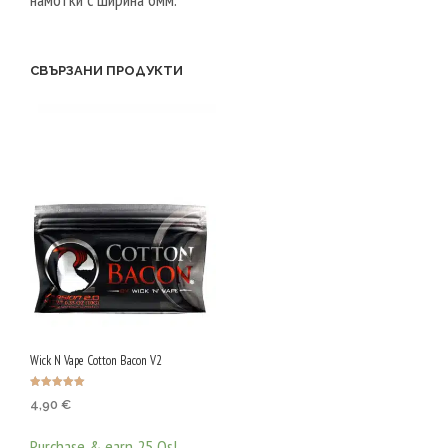
СВЪРЗАНИ ПРОДУКТИ
Wick N Vape Cotton Bacon V2
Оценено с
4,90
€
5.00
от 5
Purchase & earn 25 Qs!