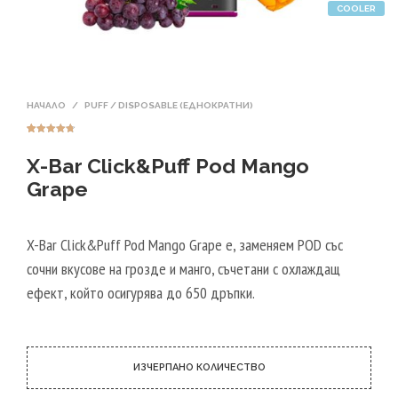
COOLER
НАЧАЛО
/
PUFF / DISPOSABLE (ЕДНОКРАТНИ)
Оценен
14
4.71
от 5,
X-Bar Click&Puff Pod Mango
базирано на
потребителс
ки оценки
Grape
X-Bar Click&Puff Pod Mango Grape е, заменяем POD със
сочни вкусове на грозде и манго, съчетани с охлаждащ
ефект, който осигурява до 650 дръпки.
ИЗЧЕРПАНО КОЛИЧЕСТВО