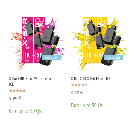
has
has
multiple
mult
variants.
varia
The
The
options
opti
may
may
be
be
COOLER
COOLER
chosen
chos
on
on
X-Bar CUB-X Pod Watermelon
X-Bar CUB-X Pod Mango ICE
the
the
ICE
product
prod
Оценено с
9,90
€
4.33
Оценено с
от 5
page
page
9,90
€
4.80
от 5
Earn up to 50 Qs.
Earn up to 50 Qs.
ОПЦИИ
This
ОПЦИИ
This
prod
product
has