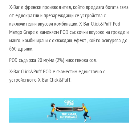
X-Bar е френски производител, който предлага богата гама
от еднократни и презареждащи се устройства с
изключителни вкусови комбинации. X-Bar Click&Puff Pod
Mango Grape е заменяем POD със сочни вкусове на грозде и
манго, комбинирани с охлаждащ ефект, който осигурява до
650 дръпки.
POD съдържа 20 мг/мл (2%) никотинова сол.
X-Bar Click&Puff POD е съвместим единствено с
устройството X-Bar Click&Puff.