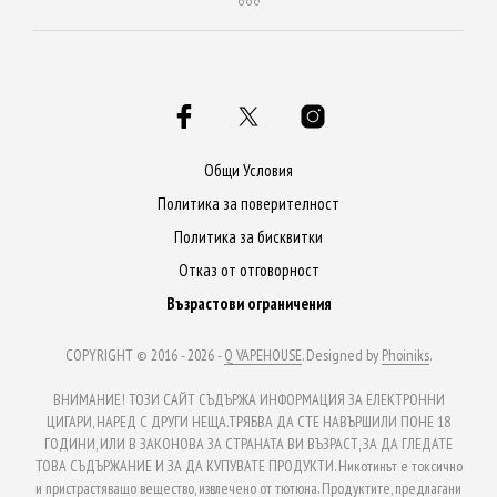
multiple
mult
variants.
varia
The
The
options
opti
may
may
be
be
Общи Условия
chosen
chos
Политика за поверителност
on
on
Политика за бисквитки
the
the
Отказ от отговорност
product
prod
Възрастови ограничения
page
page
COPYRIGHT © 2016 - 2026 -
Q VAPEHOUSE
. Designed by
Phoiniks
.
ВНИМАНИЕ! ТОЗИ САЙТ СЪДЪРЖА ИНФОРМАЦИЯ ЗА ЕЛЕКТРОННИ
ЦИГАРИ, НАРЕД С ДРУГИ НЕЩА.ТРЯБВА ДА СТЕ НАВЪРШИЛИ ПОНЕ 18
ГОДИНИ, ИЛИ В ЗАКОНОВА ЗА СТРАНАТА ВИ ВЪЗРАСТ, ЗА ДА ГЛЕДАТЕ
ТОВА СЪДЪРЖАНИЕ И ЗА ДА КУПУВАТЕ ПРОДУКТИ. Никотинът е токсично
и пристрастяващо вещество, извлечено от тютюна. Продуктите, предлагани