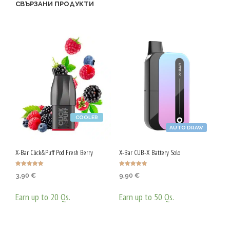
СВЪРЗАНИ ПРОДУКТИ
COOLER
AUTO DRAW
X-Bar Click&Puff Pod Fresh Berry
X-Bar CUB-X Battery Solo
Оценено с
Оценено с
3,90
€
9,90
€
4.97
5.00
от 5
от 5
Earn up to 20 Qs.
Earn up to 50 Qs.
ОПЦИИ
ОПЦИИ
This
This
product
prod