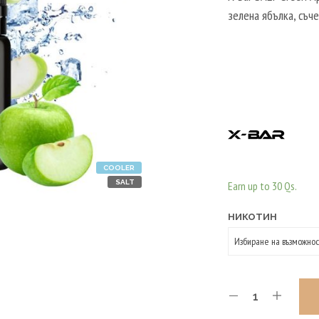
зелена ябълка, съч
COOLER
SALT
Earn up to 30 Qs.
НИКОТИН