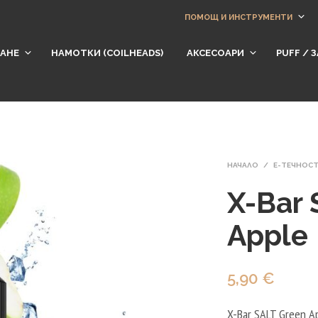
ПОМОЩ И ИНСТРУМЕНТИ
АНЕ
НАМОТКИ (СOILHEADS)
АКСЕСОАРИ
​PUFF /
НАЧАЛО
/
Е-ТЕЧНОС
X-Bar 
Apple
5,90
€
X-Bar SALT Green A