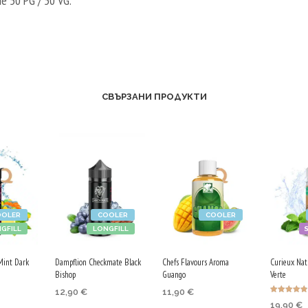
 50 PG / 50 VG.
СВЪРЗАНИ ПРОДУКТИ
OOLER
COOLER
COOLER
GFILL
LONGFILL
Mint Dark
Dampflion Checkmate Black
Chefs Flavours Aroma
Curieux Nat
Bishop
Guango
Verte
12,90
€
11,90
€
Оценено с
19,90
€
4.83