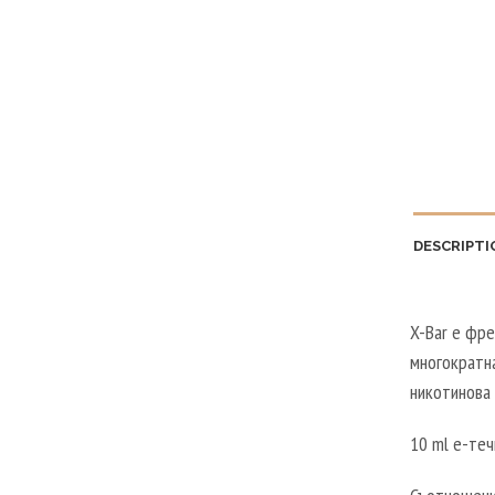
DESCRIPTI
X-Bar е фре
многократна
никотинова 
10 ml е-теч