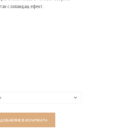
Р
етан с охлаждащ ефект.
Т
И
К
У
Л
И
В
К
О
Л
И
Ч
К
А
Т
А
.
ДОБАВЯНЕ В КОЛИЧКАТА