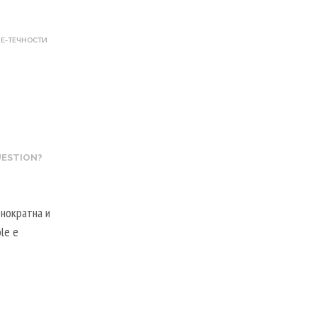
 E-ТЕЧНОСТИ
UESTION?
днократна и
le е