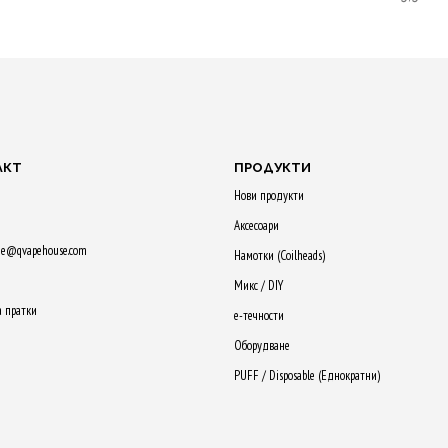
от 5
Purchase & earn
Purchase & earn
earn
Purchase
65 Qs!
60 Qs!
100 Qs!
ДОБАВЯНЕ В
ДОБАВЯНЕ В
КОЛИЧКАТА
КОЛИЧКАТА
 В
ДОБАВЯ
А
КОЛИЧК
АКТ
ПРОДУКТИ
Нови продукти
Аксесоари
ne@qvapehouse.com
Намотки (Сoilheads)
Микс / DIY
а пратки
е-течности
Оборудване
PUFF / Disposable (Еднократни)