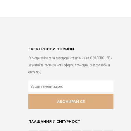
Purchase & earn
 & earn
50 Qs!
ДОБАВЯНЕ В
КОЛИЧКАТА
НЕ В
АТА
ЕЛЕКТРОННИ НОВИНИ
Регистрирайте се за електронните новини на Q VAPEHOUSE и
научавайте първи за нови оферти, промоции, разпродажби и
отстъпки.
ВАШИЯТ
ИМЕЙЛ
АДРЕС
ПЛАЩАНИЯ И СИГУРНОСТ