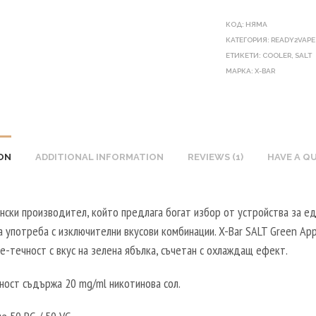
КОД:
НЯМА
КАТЕГОРИЯ:
READY2VAPE
ЕТИКЕТИ:
COOLER
,
SALT
МАРКА:
X-BAR
ON
ADDITIONAL INFORMATION
REVIEWS (1)
HAVE A Q
нски производител, който предлага богат избор от устройства за е
 употреба с изключителни вкусови комбинации. X-Bar SALT Green App
е-течност с вкус на зелена ябълка, съчетан с охлаждащ ефект.
ност съдържа 20 mg/ml никотинова сол.