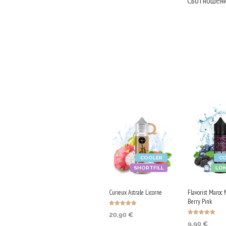
Съотношение
COOLER
C
SHORTFILL
LON
Curieux Astrale Licorne
Flavorist Maroc 
Berry Pink
Оценено с
20,90
€
5.00
Оценено с
от 5
9,90
€
5.00