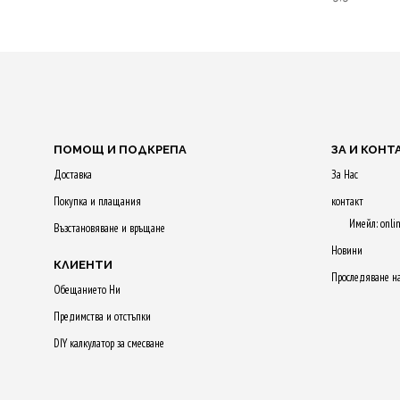
от 5
Purchase & earn
Purchase & 
105 Qs!
50 Qs!
ДОБАВЯНЕ В
КОЛИЧКАТА
ДОБАВЯНЕ
КОЛИЧКАТ
ПОМОЩ И ПОДКРЕПА
ЗА И КОНТ
Доставка
За Нас
Покупка и плащания
контакт
Имейл: onli
Възстановяване и връщане
Новини
КЛИЕНТИ
Проследяване н
Обещанието Ни
Предимства и отстъпки
DIY калкулатор за смесване