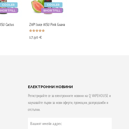
COOLER
COOLER
SHORTFILL
SHORTFILL
AISU Cactus
ZAP! Juice AISU Pink Guava
Оценено с
17,90
€
5.00
от 5
 & earn
Purchase & earn
90 Qs!
НЕ В
ДОБАВЯНЕ В
АТА
КОЛИЧКАТА
ЕЛЕКТРОННИ НОВИНИ
Регистрирайте се за електронните новини на Q VAPEHOUSE и
научавайте първи за нови оферти, промоции, разпродажби и
отстъпки.
ВАШИЯТ
ИМЕЙЛ