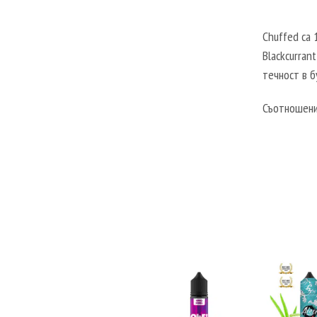
Chuffed са 
Blackcurrant
течност в б
Съотношение