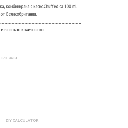
Р
лка, комбинирана с касис.Chuffed са 100 ml
Т
и от Великобритания.
И
К
У
Л
ИЗЧЕРПАНО КОЛИЧЕСТВО
И
В
К
О
Л
Е-ТЕЧНОСТИ
И
Ч
К
А
Т
А
.
DIY CALCULATOR