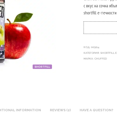
с вкус на сочна ябъ
shortfill e-течност
КОД:
003214
КАТЕГОРИЯ:
SHORTFILL 
МАРКА:
CHUFFED
SHORTFILL
ITIONAL INFORMATION
REVIEWS (2)
HAVE A QUESTION?