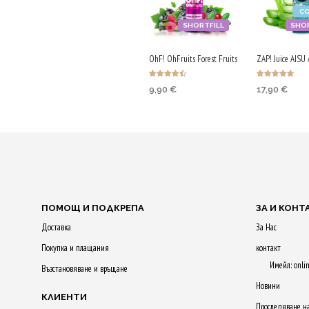
C
SHORTFILL
SHOR
OhF! OhFruits Forest Fruits
ZAP! Juice AISU 
Оценено с
Оценено с
9,90
€
17,90
€
4.50
4.75
от 5
от 5
Purchase & earn
Purchase & 
50 Qs!
90 Qs!
ДОБАВЯНЕ В
ДОБАВЯНЕ
КОЛИЧКАТА
КОЛИЧКАТ
ПОМОЩ И ПОДКРЕПА
ЗА И КОНТ
Доставка
За Нас
Покупка и плащания
контакт
Имейл: onli
Възстановяване и връщане
Новини
КЛИЕНТИ
Проследяване н