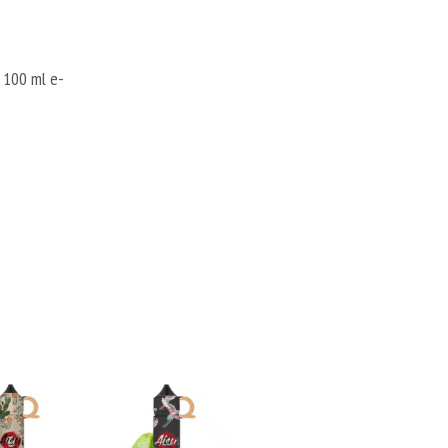
&
а 100 ml е-