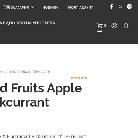
🇧🇬 БЪЛГАРИЯ
НОВИНИ
МОЯТ АКАУНТ
 ЗА ЕДНОКРАТНА УПОТРЕБА
0
ТИ
/
SHORTFILL Е-ТЕЧНОСТИ
d Fruits Apple
1
Оценен
5.00
от 5,
базирано на
потребителск
и оценки
kcurrant
Н
Я
М
А
Т
Е
А
e & Blackcurrant е 100 ml shortfill e-течност