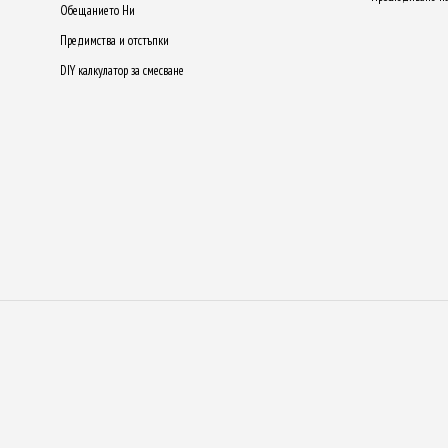
Обещанието Ни
Предимства и отстъпки
DIY калкулатор за смесване