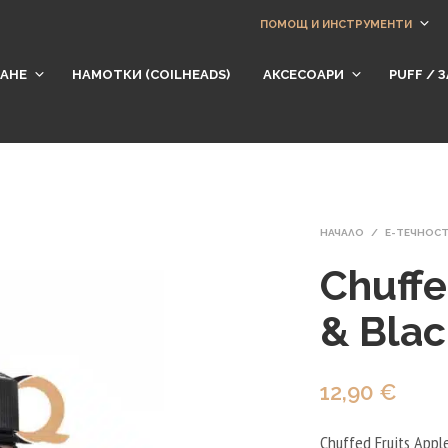
ПОМОЩ И ИНСТРУМЕНТИ
АНЕ
НАМОТКИ (СOILHEADS)
АКСЕСОАРИ
​PUFF /
НАЧАЛО
/
Е-ТЕЧНОС
Chuffe
& Blac
12,90
€
Chuffed Fruits Appl