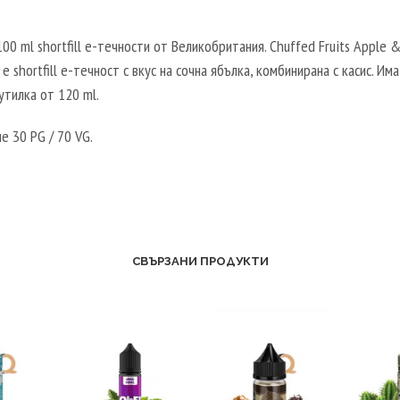
100 ml shortfill e-течности от Великобритания. Chuffed Fruits Apple 
 е shortfill e-течност с вкус на сочна ябълка, комбинирана с касис. Им
утилка от 120 ml.
 30 PG / 70 VG.
СВЪРЗАНИ ПРОДУКТИ