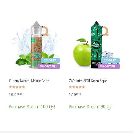
COOLER
COOLER
SHORTFILL
SHORTFILL
Curieux Natural Menthe Verte
ZAP! Juice AISU Green Apple
Оценено с
Оценено с
19,90
€
17,90
€
4.83
4.67
от 5
от 5
Purchase & earn 100 Qs!
Purchase & earn 90 Qs!
ДОБАВЯНЕ В КОЛИЧКАТА
ДОБАВЯНЕ В КОЛИЧКАТА