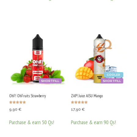
ДОБАВЯНЕ В КОЛИЧКАТА
ДОБАВЯНЕ В КОЛИЧКАТА
COOLER
SHORTFILL
SHORTFILL
OhF! OhFruits Strawberry
ZAP! Juice AISU Mango
Оценено с
Оценено с
9,90
€
17,90
€
5.00
5.00
от 5
от 5
Purchase & earn 50 Qs!
Purchase & earn 90 Qs!
ДОБАВЯНЕ В КОЛИЧКАТА
ДОБАВЯНЕ В КОЛИЧКАТА