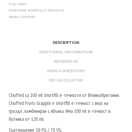
КОД:
003110
КАТЕГОРИЯ:
SHORTFILL Е-ТЕЧНОСТИ
МАРКА:
CHUFFED
DESCRIPTION
ADDITIONAL INFORMATION
REVIEWS (0)
HAVE A QUESTION?
DIY CALCULATOR
Chuffed са 100 ml shortfill e-течности от Великобритания.
Chuffed Fruits Grapple е shortfill e-течност с вкус на
грозде, комбиниран с ябълка. Има 100 ml е-течност в
бутилка от 120 ml.
Съотношение 30 PG / 70 VG.