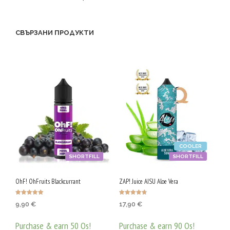
СВЪРЗАНИ ПРОДУКТИ
COOLER
SHORTFILL
SHORTFILL
OhF! OhFruits Blackcurrant
ZAP! Juice AISU Aloe Vera
Оценено с
Оценено с
9,90
€
17,90
€
5.00
4.75
от 5
от 5
Purchase & earn 50 Qs!
Purchase & earn 90 Qs!