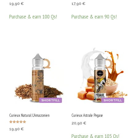
Оценено с
Оценено с
19,90
€
17,90
€
4.00
5.00
от 5
от 5
Purchase & earn 100 Qs!
Purchase & earn 90 Qs!
ДОБАВЯНЕ В КОЛИЧКАТА
ДОБАВЯНЕ В КОЛИЧКАТА
SHORTFILL
SHORTFILL
Curieux Natural L’Amazonien
Curieux Astrale Pegase
20,90
€
Оценено с
19,90
€
5.00
от 5
Purchase & earn 105 Qs!