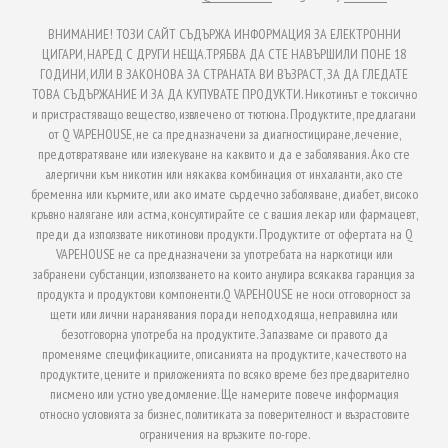
ВНИМАНИЕ! ТОЗИ САЙТ СЪДЪРЖА ИНФОРМАЦИЯ ЗА ЕЛЕКТРОННИ
ЦИГАРИ, НАРЕД С ДРУГИ НЕЩА.ТРЯБВА ДА СТЕ НАВЪРШИЛИ ПОНЕ 18
ГОДИНИ, ИЛИ В ЗАКОНОВА ЗА СТРАНАТА ВИ ВЪЗРАСТ, ЗА ДА ГЛЕДАТЕ
ТОВА СЪДЪРЖАНИЕ И ЗА ДА КУПУВАТЕ ПРОДУКТИ. Никотинът е токсично
и пристрастяващо вещество, извлечено от тютюна. Продуктите, предлагани
от Q VAPEHOUSE, не са предназначени за диагностициране, лечение,
предотвратяване или излекуване на каквито и да е заболявания. Ако сте
алергични към никотин или някаква комбинация от инхаланти, ако сте
бременна или кърмите, или ако имате сърдечно заболяване, диабет, високо
кръвно налягане или астма, консултирайте се с вашия лекар или фармацевт,
преди да използвате никотинови продукти. Продуктите от офертата на Q
VAPEHOUSE не са предназначени за употребата на наркотици или
забранени субстанции, използването на които анулира всякаква гаранция за
продукта и продуктови компоненти.Q VAPEHOUSE не носи отговорност за
щети или лични наранявания поради неподходяща, неправилна или
безотговорна употреба на продуктите. Запазваме си правото да
променяме спецификациите, описанията на продуктите, качеството на
продуктите, цените и приложенията по всяко време без предварително
писмено или устно уведомление. Ще намерите повече информация
относно условията за бизнес, политиката за поверителност и възрастовите
ограничения на връзките по-горе.