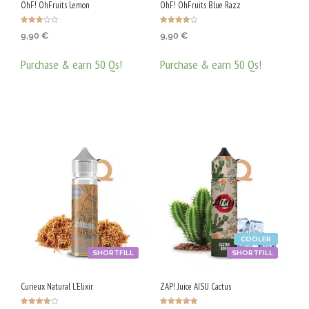
OhF! OhFruits Lemon
OhF! OhFruits Blue Razz
Оценен
Оценено с
9,90
€
9,90
€
о с
4.00
3.00
от 5
от 5
Purchase & earn 50 Qs!
Purchase & earn 50 Qs!
ДОБАВЯНЕ В КОЛИЧКАТА
ДОБАВЯНЕ В КОЛИЧКАТА
COOLER
SHORTFILL
SHORTFILL
Curieux Natural L’Elixir
ZAP! Juice AISU Cactus