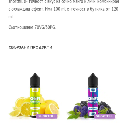
shortfill e- течност с вкус на сочно манго и личи, комбиниран
с охлаждащ ефект. Има 100 ml е-течност в бутилка от 120
ml.
Съотношение 70VG/30PG.
СВЪРЗАНИ ПРОДУКТИ
SHORTFILL
SHORTFILL