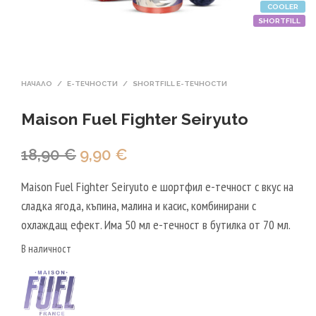
COOLER
SHORTFILL
НАЧАЛО
/
Е-ТЕЧНОСТИ
/
SHORTFILL Е-ТЕЧНОСТИ
Maison Fuel Fighter Seiryuto
Original
Текущата
18,90
€
9,90
€
price
цена
Maison Fuel Fighter Seiryuto е шортфил е-течност с вкус на
was:
е:
сладка ягода, къпина, малина и касис, комбинирани с
18,90 €.
9,90 €.
охлаждащ ефект. Има 50 мл е-течност в бутилка от 70 мл.
В наличност