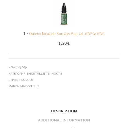
U
T
R
I
I
N
E
E
U
1
×
Curieux Nicotine Booster Vegetal 50VPG/50VG
B
X
O
1,50
€
N
O
I
S
C
T
КОД:
005669
O
E
КАТЕГОРИЯ:
SHORTFILL Е-ТЕЧНОСТИ
T
R
ЕТИКЕТ:
COOLER
I
V
МАРКА:
MAISON FUEL
N
E
E
G
B
E
DESCRIPTION
O
T
ADDITIONAL INFORMATION
O
A