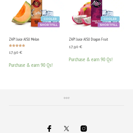
COOLER
COOLER
SHORTFILL
SHORTFILL
ZAP! Juice AISU Melon
ZAP! Juice AISU Dragon Fruit
17,90
€
Оценено с
17,90
€
5.00
от 5
Purchase & earn 90 Qs!
Purchase & earn 90 Qs!
ДОБАВЯНЕ В КОЛИЧКАТА
ДОБАВЯНЕ В КОЛИЧКАТА