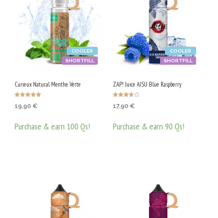
COOLER
COOLER
SHORTFILL
SHORTFILL
Curieux Natural Menthe Verte
ZAP! Juice AISU Blue Raspberry
Оценено с
Оценено
19,90
€
17,90
€
4.83
с
от 5
3.67
от 5
Purchase & earn 100 Qs!
Purchase & earn 90 Qs!
ДОБАВЯНЕ В КОЛИЧКАТА
ДОБАВЯНЕ В КОЛИЧКАТА