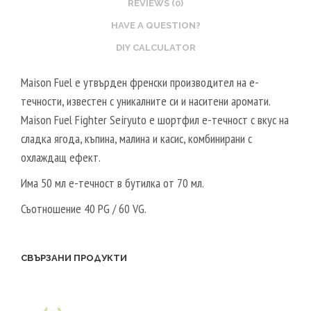
S
REVIEWS (0)
L
T
2
HAVE A QUESTION?
E
0
DIY CALCULATOR
R
V
V
P
Maison Fuel е утвърден френски производител на е-
E
G
течности, известен с уникалните си и наситени аромати.
G
/
Maison Fuel Fighter Seiryuto е шортфил е-течност с вкус на
E
8
сладка ягода, къпина, малина и касис, комбинирани с
T
0
охлаждащ ефект.
A
V
Има 50 мл е-течност в бутилка от 70 мл.
L
G
5
Съотношение 40 PG / 60 VG.
0
V
P
СВЪРЗАНИ ПРОДУКТИ
G
/
5