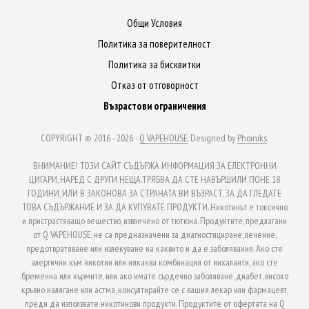
Общи Условия
Политика за поверителност
Политика за бисквитки
Отказ от отговорност
Възрастови ограничения
COPYRIGHT © 2016 - 2026 -
Q VAPEHOUSE
. Designed by
Phoiniks
.
ВНИМАНИЕ! ТОЗИ САЙТ СЪДЪРЖА ИНФОРМАЦИЯ ЗА ЕЛЕКТРОННИ
ЦИГАРИ, НАРЕД С ДРУГИ НЕЩА.ТРЯБВА ДА СТЕ НАВЪРШИЛИ ПОНЕ 18
ГОДИНИ, ИЛИ В ЗАКОНОВА ЗА СТРАНАТА ВИ ВЪЗРАСТ, ЗА ДА ГЛЕДАТЕ
ТОВА СЪДЪРЖАНИЕ И ЗА ДА КУПУВАТЕ ПРОДУКТИ. Никотинът е токсично
и пристрастяващо вещество, извлечено от тютюна. Продуктите, предлагани
от Q VAPEHOUSE, не са предназначени за диагностициране, лечение,
предотвратяване или излекуване на каквито и да е заболявания. Ако сте
алергични към никотин или някаква комбинация от инхаланти, ако сте
бременна или кърмите, или ако имате сърдечно заболяване, диабет, високо
кръвно налягане или астма, консултирайте се с вашия лекар или фармацевт,
преди да използвате никотинови продукти. Продуктите от офертата на Q