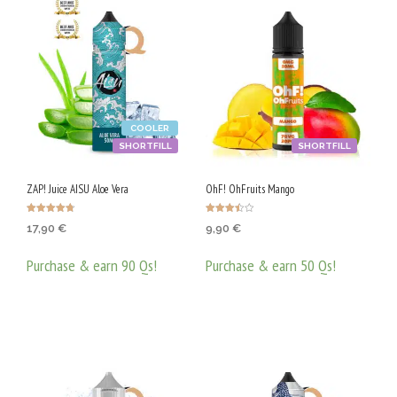
0
V
G
COOLER
SHORTFILL
SHORTFILL
ZAP! Juice AISU Aloe Vera
OhF! OhFruits Mango
Оценено с
Оценено
17,90
€
9,90
€
4.75
с
от 5
3.50
от 5
Purchase & earn 90 Qs!
Purchase & earn 50 Qs!
ДОБАВЯНЕ В КОЛИЧКАТА
ДОБАВЯНЕ В КОЛИЧКАТА