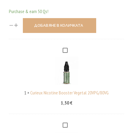
Purchase & earn 50 Qs!
ДОБАВЯНЕ В КОЛИЧКАТА
C
U
R
I
E
U
1
×
Curieux Nicotine Booster Vegetal 20VPG/80VG
X
1,50
€
N
I
C
C
O