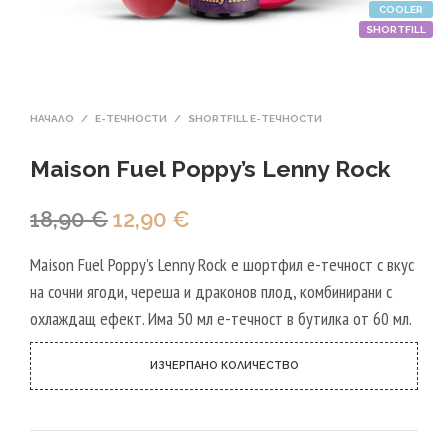
COOLER
SHORTFILL
НАЧАЛО
/
Е-ТЕЧНОСТИ
/
SHORTFILL Е-ТЕЧНОСТИ
Maison Fuel Poppy’s Lenny Rock
Original
Текущата
18,90
€
12,90
€
price
цена
Maison Fuel Poppy’s Lenny Rock е шортфил е-течност с вкус
was:
е:
на сочни ягоди, череша и драконов плод, комбинирани с
18,90 €.
12,90 €.
охлаждащ ефект. Има 50 мл е-течност в бутилка от 60 мл.
ИЗЧЕРПАНО КОЛИЧЕСТВО