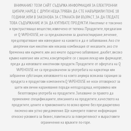
ВНИМАНИЕ! ТОЗИ САЙТ СЪДЪРЖА ИНФОРМАЦИЯ ЗА ЕЛЕКТРОННИ
ЦИГАРИ, НАРЕД С ДРУГИ НЕЩА.ТРЯБВА ДА СТЕ НАВЪРШИЛИ ПОНЕ 18
ГОДИНИ, ИЛИ В ЗАКОНОВА ЗА СТРАНАТА ВИ ВЪЗРАСТ, ЗА ДА ГЛЕДАТЕ
ТОВА СЪДЪРЖАНИЕ И ЗА ДА КУПУВАТЕ ПРОДУКТИ. Никотинът е токсично
и пристрастяващо вещество, извлечено от тютюна. Продуктите, предлагани
от Q VAPEHOUSE, не са предназначени за диагностициране, лечение,
предотвратяване или излекуване на каквито и да е заболявания. Ако сте
алергични към никотин или някаква комбинация от инхаланти, ако сте
бременна или кърмите, или ако имате сърдечно заболяване, диабет, високо
кръвно налягане или астма, консултирайте се с вашия лекар или фармацевт,
преди да използвате никотинови продукти. Продуктите от офертата на Q
VAPEHOUSE не са предназначени за употребата на наркотици или
забранени субстанции, използването на които анулира всякаква гаранция за
продукта и продуктови компоненти.Q VAPEHOUSE не носи отговорност за
щети или лични наранявания поради неподходяща, неправилна или
безотговорна употреба на продуктите. Запазваме си правото да
променяме спецификациите, описанията на продуктите, качеството на
продуктите, цените и приложенията по всяко време без предварително
писмено или устно уведомление. Ще намерите повече информация
относно условията за бизнес, политиката за поверителност и възрастовите
ограничения на връзките по-горе.