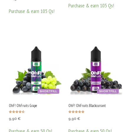
от 5
Purchase & earn 105 Qs!
Purchase & earn 105 Qs!
ДОБАВЯНЕ В КОЛИЧКАТА
ДОБАВЯНЕ В КОЛИЧКАТА
SHORTFILL
SHORTFILL
OhF! OhFruits Grape
OhF! OhFruits Blackcurrant
Оценено с
Оценено с
9,90
€
9,90
€
4.58
5.00
от 5
от 5
Purchase & earn 50 Qs!
Purchase & earn 50 Qs!