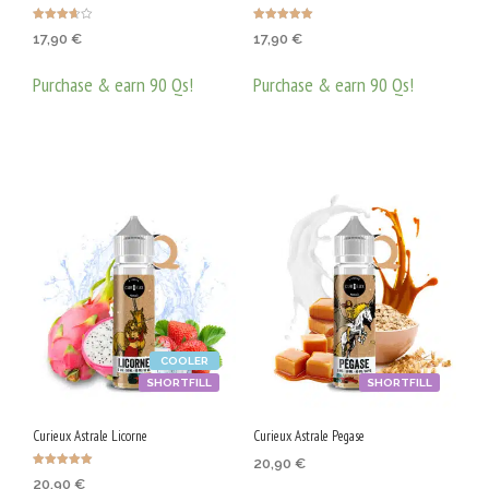
Оценено
Оценено с
17,90
€
17,90
€
с
5.00
3.67
от 5
от 5
Purchase & earn 90 Qs!
Purchase & earn 90 Qs!
ДОБАВЯНЕ В КОЛИЧКАТА
ДОБАВЯНЕ В КОЛИЧКАТА
COOLER
SHORTFILL
SHORTFILL
Curieux Astrale Licorne
Curieux Astrale Pegase
20,90
€
Оценено с
20,90
€
5.00