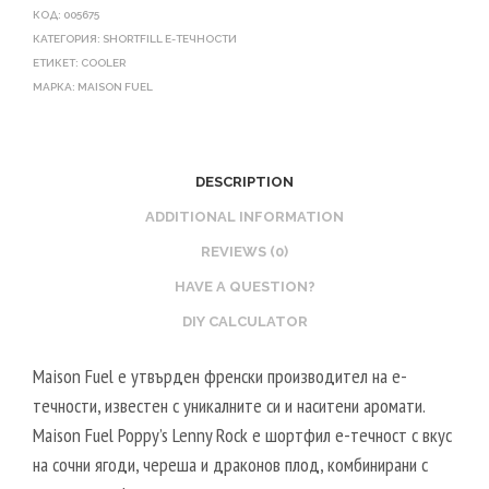
КОД:
005675
КАТЕГОРИЯ:
SHORTFILL Е-ТЕЧНОСТИ
ЕТИКЕТ:
COOLER
МАРКА:
MAISON FUEL
DESCRIPTION
ADDITIONAL INFORMATION
REVIEWS (0)
HAVE A QUESTION?
DIY CALCULATOR
Maison Fuel е утвърден френски производител на е-
течности, известен с уникалните си и наситени аромати.
Maison Fuel Poppy’s Lenny Rock е шортфил е-течност с вкус
на сочни ягоди, череша и драконов плод, комбинирани с