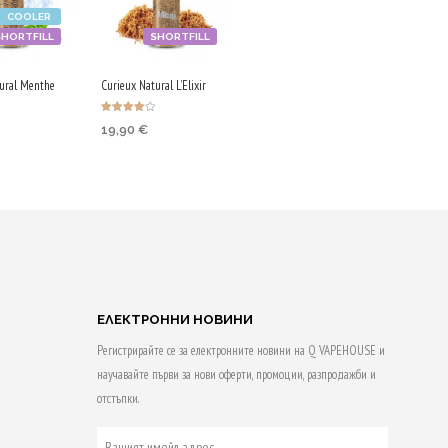
COOLER
SHORTFILL
SHORTFILL
ural Menthe
Curieux Natural L’Elixir
Оценено с
19,90
€
4.00
от 5
Purchase & earn
 & earn
100 Qs!
ДОБАВЯНЕ В
КОЛИЧКАТА
НЕ В
АТА
ЕЛЕКТРОННИ НОВИНИ
Регистрирайте се за електронните новини на Q VAPEHOUSE и
научавайте първи за нови оферти, промоции, разпродажби и
отстъпки.
ВАШИЯТ