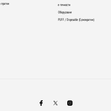
а пратки
е-течности
Оборудване
PUFF / Disposable (Еднократни)