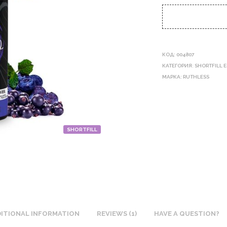
КОД:
004807
КАТЕГОРИЯ:
SHORTFILL 
МАРКА:
RUTHLESS
SHORTFILL
ITIONAL INFORMATION
REVIEWS (1)
HAVE A QUESTION?