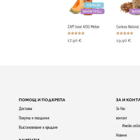
COOLER
SHORTFILL
SHOR
ZAP! Juice AISU Melon
Curieux Natural
Оценено с
Оценено с
17,90
€
19,90
€
5.00
5.00
от 5
от 5
Purchase & earn
Purchase & 
90 Qs!
100 Qs!
ДОБАВЯНЕ В
ДОБАВЯНЕ
КОЛИЧКАТА
КОЛИЧКАТ
ПОМОЩ И ПОДКРЕПА
ЗА И КОНТ
Доставка
За Нас
Покупка и плащания
контакт
Имейл: onli
Възстановяване и връщане
Новини