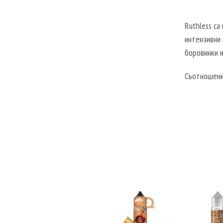
Ruthless са
интензивни в
боровинки и
Съотношение