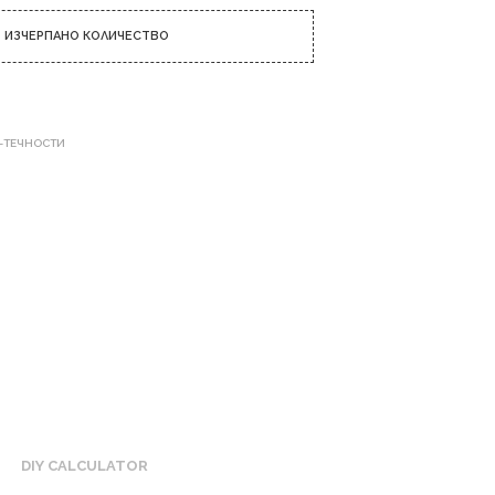
Р
Т
ИЗЧЕРПАНО КОЛИЧЕСТВО
И
К
У
Л
И
Е-ТЕЧНОСТИ
В
К
О
Л
И
Ч
К
А
Т
А
.
DIY CALCULATOR