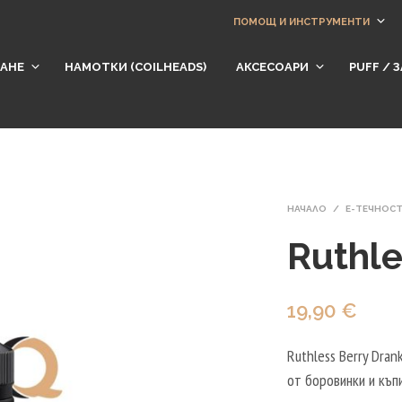
ПОМОЩ И ИНСТРУМЕНТИ
АНЕ
НАМОТКИ (СOILHEADS)
АКСЕСОАРИ
​PUFF /
НАЧАЛО
/
Е-ТЕЧНОС
Ruthle
19,90
€
Ruthless Berry Drank
от боровинки и къпи