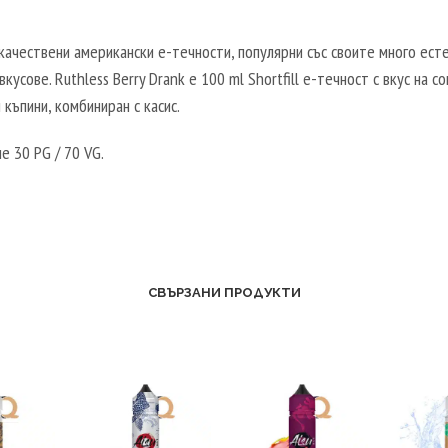
 качествени американски е-течности, популярни със своите много ест
кусове. Ruthless Berry Drank е 100 ml Shortfill е-течност с вкус на со
 къпини, комбиниран с касис.
 30 PG / 70 VG.
СВЪРЗАНИ ПРОДУКТИ