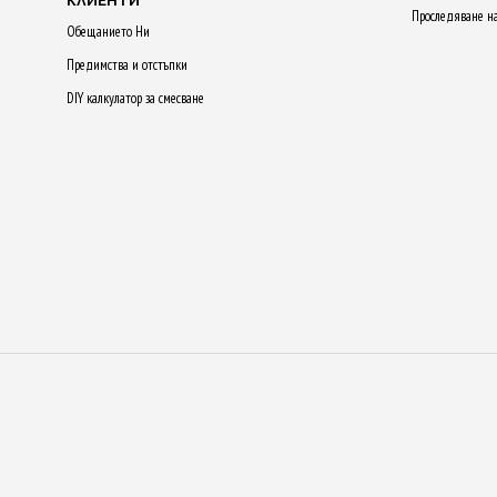
КЛИЕНТИ
Проследяване н
Обещанието Ни
Предимства и отстъпки
DIY калкулатор за смесване