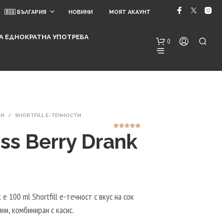
🇧🇬 БЪЛГАРИЯ
НОВИНИ
МОЯТ АКАУНТ
 ЗА ЕДНОКРАТНА УПОТРЕБА
0
ТИ
/
SHORTFILL Е-ТЕЧНОСТИ
ss Berry Drank
1
Оценен
5.00
от 5,
базирано на
потребителск
и оценки
Н
Я
М
А
 е 100 ml Shortfill е-течност с вкус на сок
Т
Е
ни, комбиниран с касис.
А