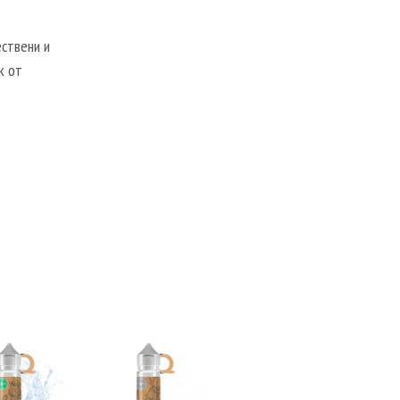
ествени и
к от