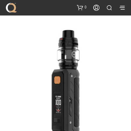
content
0