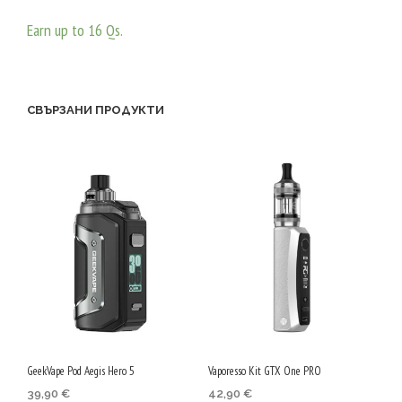
от 5
Earn up to 16 Qs.
ОПЦИИ
This
product
has
СВЪРЗАНИ ПРОДУКТИ
multiple
variants.
The
options
may
be
chosen
on
the
product
GeekVape Pod Aegis Hero 5
Vaporesso Kit GTX One PRO
page
39,90
€
42,90
€