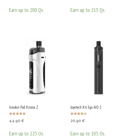
Earn up to 200 Qs.
Earn up to 215 Qs.
ОПЦИИ
ОПЦИИ
This
This
product
prod
has
has
multiple
mult
variants.
varia
The
The
options
opti
may
may
be
be
chosen
chos
on
on
Innokin Pod Kroma Z
Joyetech Kit Ego AIO 2
the
the
product
prod
Оценено с
Оценено с
44,90
€
20,90
€
5.00
4.50
от 5
от 5
page
page
Earn up to 225 Qs.
Earn up to 105 Qs.