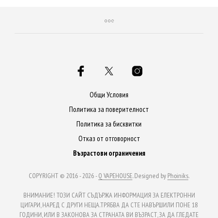
has
has
multiple
mult
variants.
varia
The
The
options
opti
may
may
be
be
Общи Условия
chosen
chos
Политика за поверителност
on
on
Политика за бисквитки
the
the
Отказ от отговорност
product
prod
Възрастови ограничения
page
page
COPYRIGHT © 2016 - 2026 -
Q VAPEHOUSE
. Designed by
Phoiniks
.
ВНИМАНИЕ! ТОЗИ САЙТ СЪДЪРЖА ИНФОРМАЦИЯ ЗА ЕЛЕКТРОННИ
ЦИГАРИ, НАРЕД С ДРУГИ НЕЩА.ТРЯБВА ДА СТЕ НАВЪРШИЛИ ПОНЕ 18
ГОДИНИ, ИЛИ В ЗАКОНОВА ЗА СТРАНАТА ВИ ВЪЗРАСТ, ЗА ДА ГЛЕДАТЕ