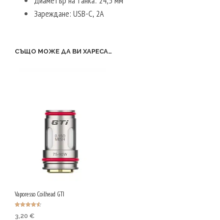
Диаметър на танка: 24,5 мм
Зареждане: USB-C, 2A
СЪЩО МОЖЕ ДА ВИ ХАРЕСА…
Vaporesso Coilhead GTI
Оценено с
3,20
€
4.50