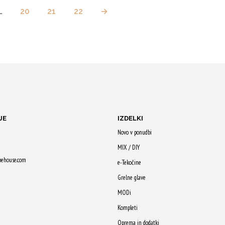
…
20
21
22
→
JE
IZDELKI
Novo v ponudbi
MIX / DIY
pehouse.com
e-Tekočine
Grelne glave
MODi
Kompleti
Oprema in dodatki