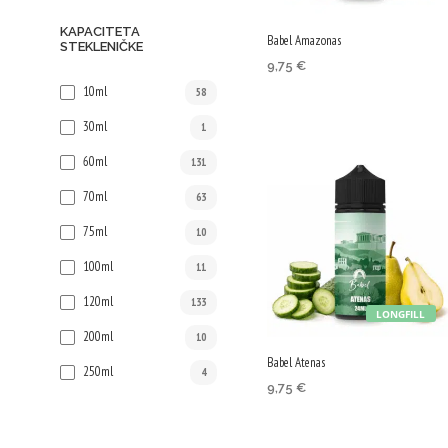
KAPACITETA
Babel Amazonas
STEKLENIČKE
9,75
€
10ml
DODAJ V KOŠARICO
58
30ml
1
60ml
131
70ml
63
75ml
10
100ml
11
120ml
133
LONGFILL
200ml
10
Babel Atenas
250ml
4
9,75
€
DODAJ V KOŠARICO