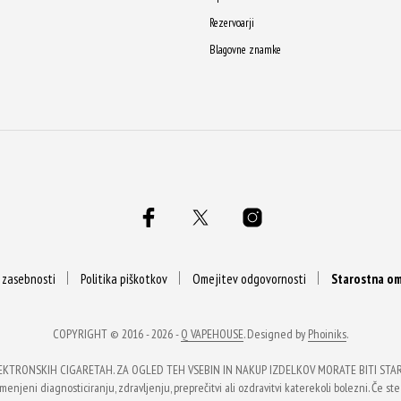
Rezervoarji
Blagovne znamke
a zasebnosti
Politika piškotkov
Omejitev odgovornosti
Starostna om
COPYRIGHT © 2016 - 2026 -
Q VAPEHOUSE
. Designed by
Phoiniks
.
EKTRONSKIH CIGARETAH. ZA OGLED TEH VSEBIN IN NAKUP IZDELKOV MORATE BITI STARI 
enjeni diagnosticiranju, zdravljenju, preprečitvi ali ozdravitvi katerekoli bolezni. Če ste 