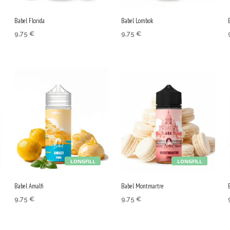
Babel Florida
Babel Lombok
9,75
€
9,75
€
DODAJ V KOŠARICO
DODAJ V KOŠARICO
LONGFILL
LONGFILL
Babel Amalfi
Babel Montmartre
9,75
€
9,75
€
DODAJ V KOŠARICO
DODAJ V KOŠARICO