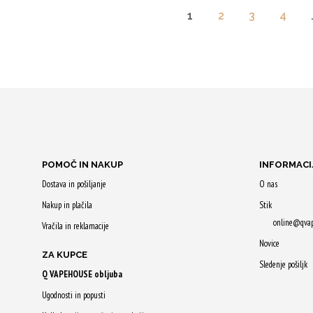
1
2
3
4
POMOČ IN NAKUP
INFORMACI
Dostava in pošiljanje
O nas
Nakup in plačila
Stik
online@qva
Vračila in reklamacije
Novice
ZA KUPCE
Sledenje pošiljk
Q VAPEHOUSE obljuba
Ugodnosti in popusti