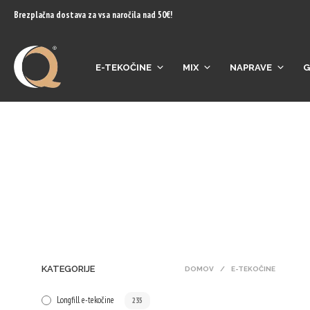
content
Brezplačna dostava za vsa naročila nad 50€!
E-TEKOČINE
MIX
NAPRAVE
G
KATEGORIJE
DOMOV
/
E-TEKOČINE
Longfill e-tekočine
235