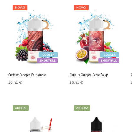
NOVO!
NOVO!
COOLER
COOLER
SHORTFILL
SHORTFILL
Curieux Canopee Palissandre
Curieux Canopee Cedre Rouge
16,31
€
16,31
€
DODAJ V KOŠARICO
DODAJ V KOŠARICO
AKCIJA!
AKCIJA!