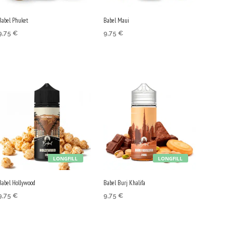
Babel Phuket
Babel Maui
9,75
€
9,75
€
DODAJ V KOŠARICO
DODAJ V KOŠARICO
LONGFILL
LONGFILL
Babel Hollywood
Babel Burj Khalifa
9,75
€
9,75
€
DODAJ V KOŠARICO
DODAJ V KOŠARICO