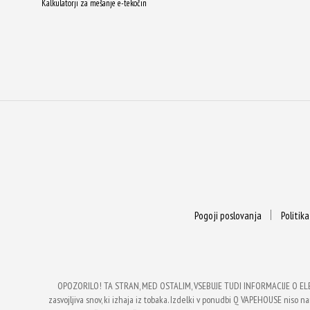
Kalkulatorji za mešanje e-tekočin
Pogoji poslovanja
Politik
OPOZORILO! TA STRAN, MED OSTALIM, VSEBUJE TUDI INFORMACIJE O EL
zasvojljiva snov, ki izhaja iz tobaka. Izdelki v ponudbi Q VAPEHOUSE niso nam