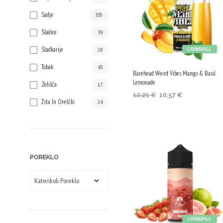
Sadje
335
Sladice
39
Sladkarije
LONGFILL
20
Tobak
43
Barehead Weird Vibes Mango & Basil
Lemonade
Zelišča
17
Izvirna
Trenutna
12,21
€
10,57
€
Žita In Oreščki
24
cena
cena
DODAJ V KOŠARICO
je
je:
bila:
10,57 €.
12,21 €.
POREKLO
LONGFILL