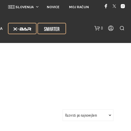
🇸🇮 SLOVENIJA
NOVICE
MOJ RAČUN
0
JA
V
K
O
Š
A
R