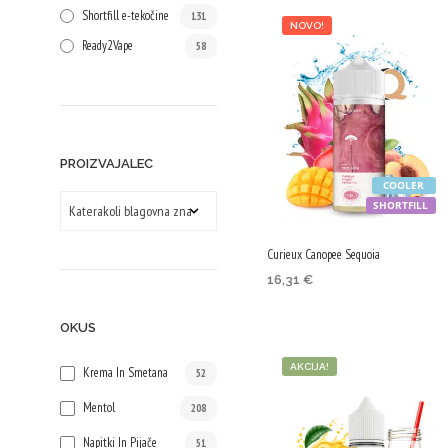
Shortfill e-tekočine
131
NOVO!
Ready2Vape
58
PROIZVAJALEC
COOLER
SHORTFILL
Curieux Canopee Sequoia
16,31
€
DODAJ V KOŠARICO
OKUS
AKCIJA!
Krema In Smetana
52
Mentol
208
Napitki In Pijače
51