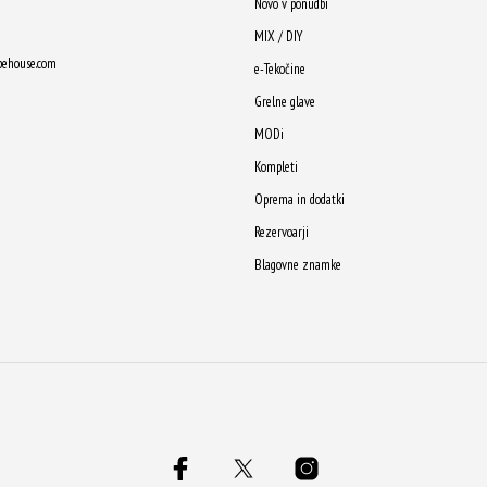
Novo v ponudbi
MIX / DIY
pehouse.com
e-Tekočine
Grelne glave
MODi
Kompleti
Oprema in dodatki
Rezervoarji
Blagovne znamke