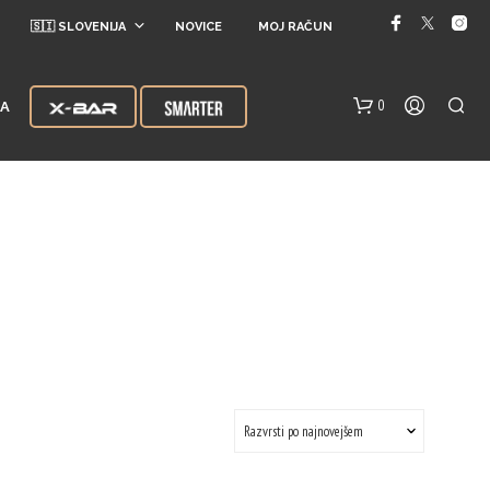
🇸🇮 SLOVENIJA
NOVICE
MOJ RAČUN
0
JA
V
K
O
Š
A
R