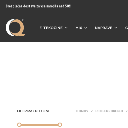
content
Brezplačna dostava za vsa naročila nad 50€!
E-TEKOČINE
MIX
NAPRAVE
G
FILTRIRAJ PO CENI
DOMOV
/
IZDELEK POREKLO
/