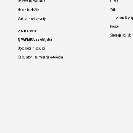
Dostava in pošiljanje
O nas
Nakup in plačila
Stik
online@qva
Vračila in reklamacije
Novice
ZA KUPCE
Sledenje pošiljk
Q VAPEHOUSE obljuba
Ugodnosti in popusti
Kalkulatorji za mešanje e-tekočin