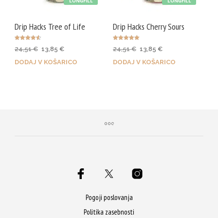
LONGFILL
LONGFILL
Drip Hacks Tree of Life
Drip Hacks Cherry Sours
Ocenjeno
Ocenjeno
Izvirna
Trenutna
Izvirna
Trenutna
24,51
€
13,85
€
24,51
€
13,85
€
4.50
5.00
od 5
od 5
cena
cena
cena
cena
DODAJ V KOŠARICO
DODAJ V KOŠARICO
je
je:
je
je:
bila:
13,85 €.
bila:
13,85 €.
24,51 €.
24,51 €.
Pogoji poslovanja
Politika zasebnosti