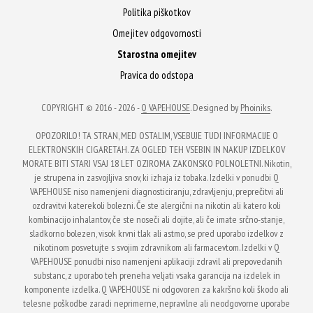
Politika piškotkov
Omejitev odgovornosti
Starostna omejitev
Pravica do odstopa
COPYRIGHT © 2016 - 2026 -
Q VAPEHOUSE
. Designed by
Phoiniks
.
OPOZORILO! TA STRAN, MED OSTALIM, VSEBUJE TUDI INFORMACIJE O
ELEKTRONSKIH CIGARETAH. ZA OGLED TEH VSEBIN IN NAKUP IZDELKOV
MORATE BITI STARI VSAJ 18 LET OZIROMA ZAKONSKO POLNOLETNI. Nikotin,
je strupena in zasvojljiva snov, ki izhaja iz tobaka. Izdelki v ponudbi Q
VAPEHOUSE niso namenjeni diagnosticiranju, zdravljenju, preprečitvi ali
ozdravitvi katerekoli bolezni. Če ste alergični na nikotin ali katero koli
kombinacijo inhalantov, če ste noseči ali dojite, ali če imate srčno-stanje,
sladkorno bolezen, visok krvni tlak ali astmo, se pred uporabo izdelkov z
nikotinom posvetujte s svojim zdravnikom ali farmacevtom. Izdelki v Q
VAPEHOUSE ponudbi niso namenjeni aplikaciji zdravil ali prepovedanih
substanc, z uporabo teh preneha veljati vsaka garancija na izdelek in
komponente izdelka. Q VAPEHOUSE ni odgovoren za kakršno koli škodo ali
telesne poškodbe zaradi neprimerne, nepravilne ali neodgovorne uporabe