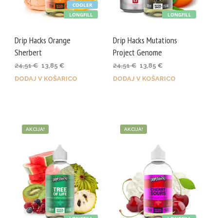
COOLER
LONGFILL
LONGFILL
Drip Hacks Orange
Drip Hacks Mutations
Sherbert
Project Genome
Izvirna
Trenutna
Izvirna
Trenutna
24,51
€
13,85
€
24,51
€
13,85
€
cena
cena
cena
cena
DODAJ V KOŠARICO
DODAJ V KOŠARICO
je
je:
je
je:
bila:
13,85 €.
bila:
13,85 €.
24,51 €.
24,51 €.
AKCIJA!
AKCIJA!