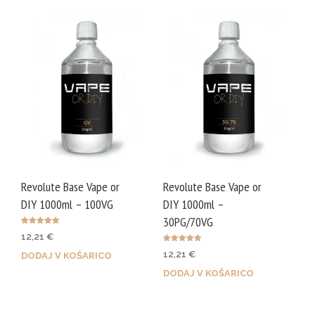
Revolute Base Vape or
Revolute Base Vape or
DIY 1000ml – 100VG
DIY 1000ml –
30PG/70VG
Ocenjeno
12,21
€
5.00
od 5
Ocenjeno
12,21
€
DODAJ V KOŠARICO
4.88
od 5
DODAJ V KOŠARICO