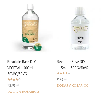
Revolute Base DIY
Revolute Base DIY
VEGETAL 1000ml –
115ml – 50PG/50VG
50VPG/50VG
Ocenjeno
2,79
€
4.17
od 5
Ocenjeno
13,85
€
DODAJ V KOŠARICO
4.00
od 5
DODAJ V KOŠARICO