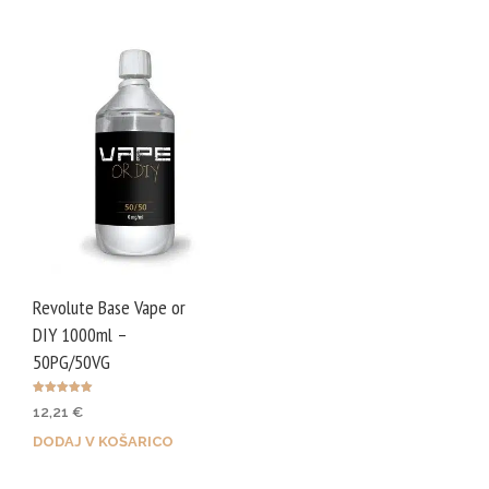
Revolute Base Vape or
DIY 1000ml –
50PG/50VG
Ocenjeno
12,21
€
5.00
od 5
DODAJ V KOŠARICO