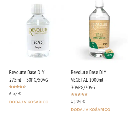
Revolute Base DIY
Revolute Base DIY
275ml – 50PG/50VG
VEGETAL 1000ml –
30VPG/70VG
Ocenjeno
6,07
€
4.50
od 5
Ocenjeno
13,85
€
DODAJ V KOŠARICO
5.00
od 5
DODAJ V KOŠARICO